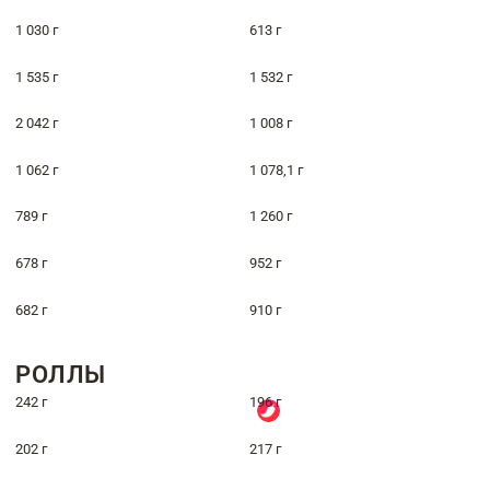
1 030 г
613 г
1 535 г
1 532 г
2 042 г
1 008 г
1 062 г
1 078,1 г
789 г
1 260 г
678 г
952 г
682 г
910 г
РОЛЛЫ
242 г
196 г
202 г
217 г