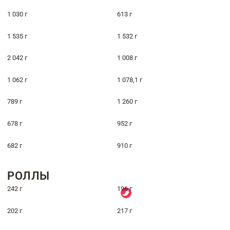
1 030 г
613 г
1 535 г
1 532 г
2 042 г
1 008 г
1 062 г
1 078,1 г
789 г
1 260 г
678 г
952 г
682 г
910 г
РОЛЛЫ
242 г
196 г
202 г
217 г