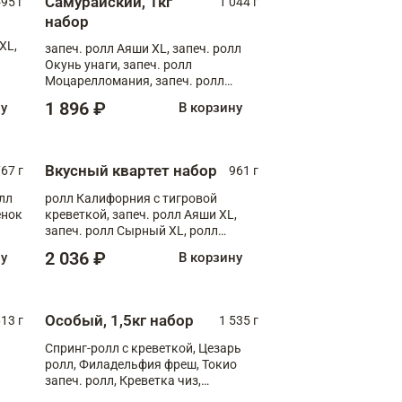
Самурайский, 1кг
595 г
1 044 г
набор
XL,
запеч. ролл Аяши XL, запеч. ролл
Окунь унаги, запеч. ролл
Моцарелломания, запеч. ролл
Килиманджаро
1 896 ₽
ну
В корзину
Вкусный квартет набор
67 г
961 г
лл
ролл Калифорния с тигровой
ёнок
креветкой, запеч. ролл Аяши XL,
запеч. ролл Сырный XL, ролл
т
Калифорния
2 036 ₽
ну
В корзину
Особый, 1,5кг набор
13 г
1 535 г
Спринг-ролл с креветкой, Цезарь
ролл, Филадельфия фреш, Токио
запеч. ролл, Креветка чиз,
Запечённый лосось терияки,