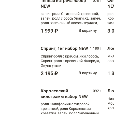
Теплая встреча набор
Фл
1 078 г
NEW
NE
запеч. ролл С тигровой креветкой,
рол
запеч. ролл Лосось Унаги XL, запеч.
Кор
ролл Запеченный лосось терияки,
Фил
запеч. ролл Румяный XL
Лос
1 999 ₽
3 
В корзину
Тиг
зап
Спринг, 1кг набор NEW
Ло
1 180 г
Спринг-ролл с крабом, Яки лосось,
Мия
Спринг-ролл с креветкой, Флорида,
лос
Окунь унаги
2 195 ₽
1 
В корзину
Королевский
Лю
1 092 г
килограмм набор NEW
Чиз
Моц
ролл Калифорния с тигровой
кре
креветкой, ролл Королевская
креветка, запеч. ролл Запеченный