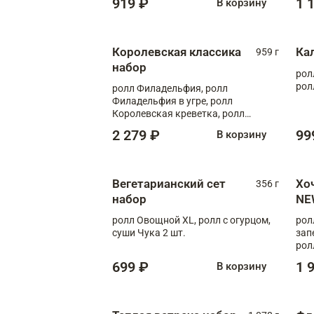
919 ₽
1 
В корзину
Королевская классика
Ка
959 г
набор
рол
рол
ролл Филадельфия, ролл
Филадельфия в угре, ролл
Королевская креветка, ролл
Калифорния
2 279 ₽
99
В корзину
Вегетарианский сет
Хо
356 г
набор
NE
ролл Овощной XL, ролл с огурцом,
рол
суши Чука 2 шт.
зап
рол
699 ₽
1 
В корзину