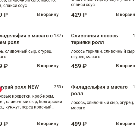
спайси соус
а, спайси соус
9 ₽
429 ₽
В корзину
В корзи
ладельфия в масаго с
Сливочный лосось
187 г
1
рем ролл
терияки ролл
рь, сливочный сыр, огурец,
лосось терияки, сливочный сыр
аго
огурец, масаго
9 ₽
459 ₽
В корзину
В корзи
мурай ролл NEW
Филадельфия в масаго
259 г
1
ролл
ровые креветки, краб-крем,
ет, сливочный сыр, болгарский
лосось, сливочный сыр, огурец,
ец, кунжут, перец красный
масаго
отый, масаго, шеф-соус
9 ₽
499 ₽
В корзину
В корзи