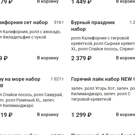
179 ₽
1 449 ₽
В корзину
В корзи
лифорния сет набор
Бурный праздник
516 г
1 
набор
л Калифорния, ролл с авокадо,
л Филадельфия с чукой
ролл Калифорния с тигровой
креветкой, ролл Сырная кревет
XL, ролл Спайси лосось, Спринг-
ролл с угрем и лососем, запеч. 
9 ₽
2 379 ₽
В корзину
В корзи
Медовая креветка
чу на море набор
Горячий лайк набор NEW
1 027 г
6
W
запеч. ролл Угорь Хот, запеч. р
Килиманджаро, запеч. ролл С
л Спайси лосось, ролл Самурай,
тигровой креветкой
еч. ролл Румяный XL, запеч.
л Килиманджаро
919 ₽
1 299 ₽
В корзину
В корзи