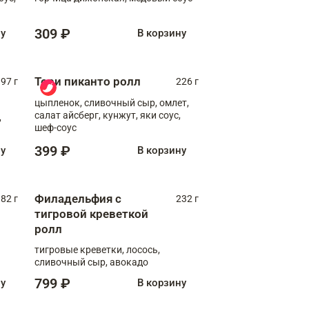
309 ₽
ну
В корзину
Тори пиканто ролл
97 г
226 г
цыпленок, сливочный сыр, омлет,
салат айсберг, кунжут, яки соус,
,
шеф-соус
399 ₽
ну
В корзину
Филадельфия с
82 г
232 г
тигровой креветкой
ролл
тигровые креветки, лосось,
сливочный сыр, авокадо
799 ₽
ну
В корзину