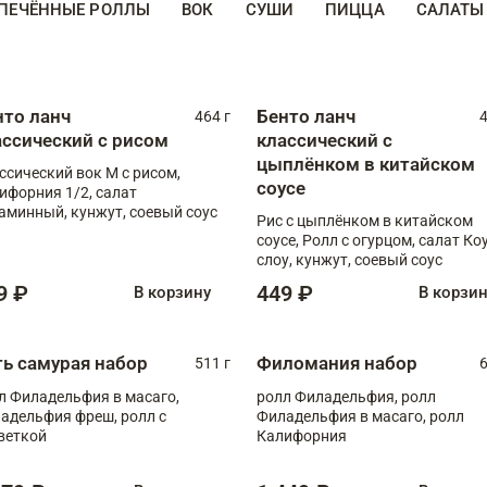
ПЕЧЁННЫЕ РОЛЛЫ
ВОК
СУШИ
ПИЦЦА
САЛАТЫ
нто ланч
Бенто ланч
464 г
4
ассический с рисом
классический с
цыплёнком в китайском
ссический вок М с рисом,
соусе
ифорния 1/2, салат
аминный, кунжут, соевый соус
Рис с цыплёнком в китайском
соусе, Ролл с огурцом, салат Ко
слоу, кунжут, соевый соус
9 ₽
449 ₽
В корзину
В корзи
ть самурая набор
Филомания набор
511 г
6
л Филадельфия в масаго,
ролл Филадельфия, ролл
адельфия фреш, ролл с
Филадельфия в масаго, ролл
веткой
Калифорния