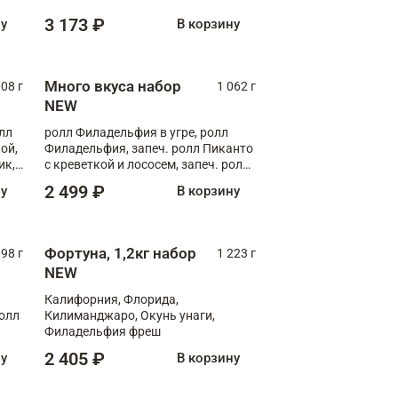
Флорида
3 173 ₽
ну
В корзину
Много вкуса набор
008 г
1 062 г
NEW
лл
ролл Филадельфия в угре, ролл
ой,
Филадельфия, запеч. ролл Пиканто
ик,
с креветкой и лососем, запеч. ролл
С тигровой креветкой
2 499 ₽
ну
В корзину
Фортуна, 1,2кг набор
098 г
1 223 г
NEW
Калифорния, Флорида,
ролл
Килиманджаро, Окунь унаги,
Филадельфия фреш
2 405 ₽
ну
В корзину