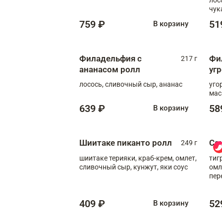
чук
759 ₽
51
В корзину
Филадельфия с
Фи
217 г
ананасом ролл
уг
лосось, сливочный сыр, ананас
уго
мас
639 ₽
58
В корзину
Шиитаке пиканто ролл
Са
249 г
шиитаке терияки, краб-крем, омлет,
тиг
сливочный сыр, кунжут, яки соус
омл
пер
мол
409 ₽
52
В корзину