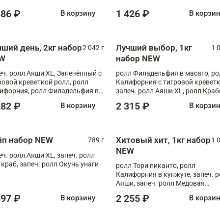
886 ₽
1 426 ₽
В корзину
В корзи
чший день, 2кг набор
Лучший выбор, 1кг
2 042 г
1 
W
набор NEW
еч. ролл Аяши XL, Запечённый с
ролл Филадельфия в масаго, ро
ровой креветкой ролл, ролл
Калифорния с тигровой креветк
ифорния, ролл Филадельфия в
запеч. ролл Аяши XL, ролл Краб
аго, запеч. ролл Румяный XL,
запеч. ролл Лосось терияки
282 ₽
2 315 ₽
В корзину
В корзи
еч. ролл Моцарелломания, ролл
ная креветка XL, запеч. ролл
ный XL
йп набор NEW
Хитовый хит, 1кг набор
789 г
1 
NEW
еч. ролл Аяши XL, запеч. ролл
 краб, запеч. ролл Окунь унаги
ролл Тори пиканто, ролл
Калифорния в кунжуте, запеч. 
Аяши, запеч. ролл Медовая
креветка, ролл Филадельфия с
397 ₽
2 255 ₽
В корзину
В корзи
чукой