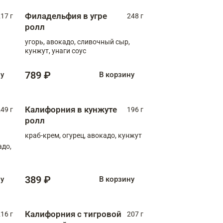
Филадельфия в угре
17 г
248 г
ролл
угорь, авокадо, сливочный сыр,
кунжут, унаги соус
789 ₽
ну
В корзину
Калифорния в кунжуте
49 г
196 г
ролл
краб-крем, огурец, авокадо, кунжут
адо,
389 ₽
ну
В корзину
Калифорния с тигровой
16 г
207 г