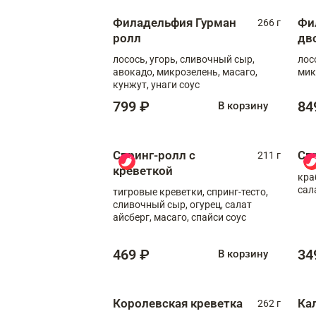
Филадельфия Гурман
Фи
266 г
ролл
дв
лосось, угорь, сливочный сыр,
лос
авокадо, микрозелень, масаго,
мик
кунжут, унаги соус
799 ₽
84
В корзину
Спринг-ролл с
Сп
211 г
креветкой
кра
сал
тигровые креветки, спринг-тесто,
сливочный сыр, огурец, салат
айсберг, масаго, спайси соус
469 ₽
34
В корзину
Королевская креветка
Ка
262 г