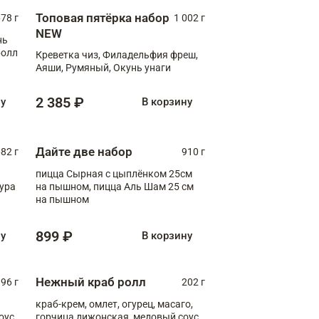
Топовая пятёрка набор
78 г
1 002 г
NEW
нь
ролл
Креветка чиз, Филадельфия фреш,
Аяши, Румяный, Окунь унаги
2 385 ₽
ну
В корзину
Дайте две набор
82 г
910 г
пицца Сырная с цыплёнком 25см
пура
на пышном, пицца Аль Шам 25 см
на пышном
899 ₽
ну
В корзину
Нежный краб ролл
96 г
202 г
краб-крем, омлет, огурец, масаго,
оус,
горчица дижонская, медовый соус