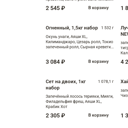
лосось терияки, запеч. ролл Аяши
2 545 ₽
1 
В корзину
XL, запеч. ролл Крабик Хот
Огненный, 1,5кг набор
Лу
1 532 г
NE
Окунь унаги, Аяши XL,
Килиманджаро, Цезарь ролл, Токио
зап
запеченный ролл, Сырная креветка
тиг
XL
Кал
мас
3 084 ₽
4 
В корзину
зап
Сыр
Сыр
Сет на двоих, 1кг
Ха
1 078,1 г
набор
зап
Чиз
Запечённый лосось терияки, Мияги,
Филадельфия фреш, Аяши XL,
Крабик Хот
2 305 ₽
1 
В корзину