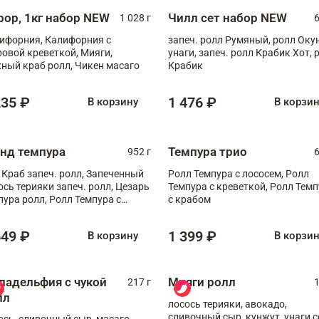
рор, 1кг набор NEW
Чилл сет набор NEW
1 028 г
6
ифорния, Калифорния с
запеч. ролл Румяный, ролл Оку
ровой креветкой, Мияги,
унаги, запеч. ролл Крабик Хот, 
ный краб ролл, Чикен масаго
Крабик
235 ₽
1 476 ₽
В корзину
В корзи
анд темпура
Темпура трио
952 г
6
 Краб запеч. ролл, Запеченный
Ролл Темпура с лососем, Ролл
ось терияки запеч. ролл, Цезарь
Темпура с креветкой, Ролл Тем
пура ролл, Ролл Темпура с
с крабом
веткой
649 ₽
1 399 ₽
В корзину
В корзи
ладельфия с чукой
Мияги ролл
217 г
1
лл
лосось терияки, авокадо,
сливочный сыр, кунжут, унаги с
ось, сливочный сыр, масаго,