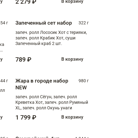
2 279 ₽
ну
В корзину
Запеченный сет набор
254 г
322 г
запеч. ролл Лососик Хот с терияки,
запеч. ролл Крабик Хот, суши
Запеченный краб 2 шт.
ка
ролл
789 ₽
ну
В корзину
Жара в городе набор
44 г
980 г
NEW
олл
запеч. ролл Сёгун, запеч. ролл
Креветка Хот, запеч. ролл Румяный
XL, запеч. ролл Окунь унаги
1 799 ₽
ну
В корзину