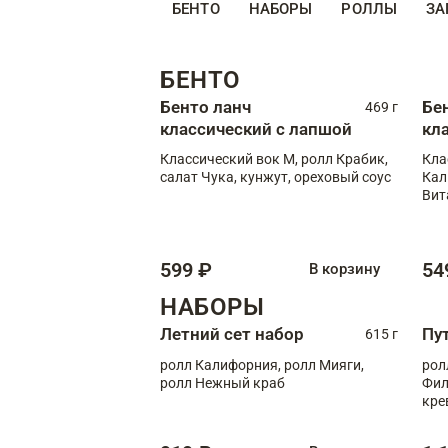
БЕНТО
НАБОРЫ
РОЛЛЫ
ЗА
БЕНТО
Бенто ланч
Бе
469 г
классический с лапшой
кл
Классический вок М, ролл Крабик,
Кла
салат Чука, кунжут, ореховый соус
Кал
Вит
599 ₽
54
В корзину
НАБОРЫ
Летний сет набор
Пу
615 г
ролл Калифорния, ролл Мияги,
рол
ролл Нежный краб
Фил
кре