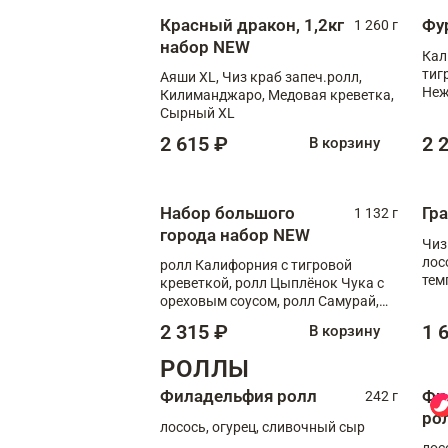
Красный дракон, 1,2кг
Фу
1 260 г
набор NEW
Кал
тиг
Аяши XL, Чиз краб запеч.ролл,
Неж
Килиманджаро, Медовая креветка,
Сырный XL
2 615 ₽
2 
В корзину
Набор большого
Гр
1 132 г
города набор NEW
Чиз
лос
ролл Калифорния с тигровой
тем
креветкой, ролл Цыплёнок Чука с
кре
ореховым соусом, ролл Самурай,
ролл Шиитаке пиканто, Спринг-
2 315 ₽
1 
В корзину
ролл с крабом
РОЛЛЫ
Филадельфия ролл
Фи
242 г
ро
лосось, огурец, сливочный сыр
лос