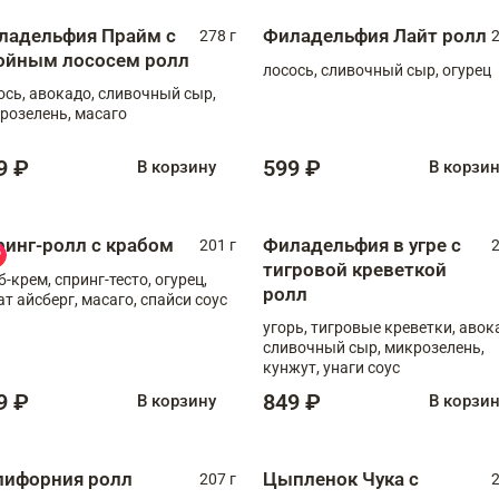
ладельфия Прайм с
Филадельфия Лайт ролл
278 г
2
ойным лососем ролл
лосось, сливочный сыр, огурец
ось, авокадо, сливочный сыр,
розелень, масаго
9 ₽
599 ₽
В корзину
В корзи
ринг-ролл с крабом
Филадельфия в угре с
201 г
2
тигровой креветкой
б-крем, спринг-тесто, огурец,
ролл
ат айсберг, масаго, спайси соус
угорь, тигровые креветки, авок
сливочный сыр, микрозелень,
кунжут, унаги соус
9 ₽
849 ₽
В корзину
В корзи
лифорния ролл
Цыпленок Чука с
207 г
2