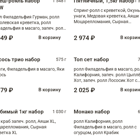
еш-рояль набор
Пятничный, 1,5кг набор
1 548 г
1 
W
Спринг-ролл с креветкой, Окунь
унаги, Медовая креветка, Аяши 
л Филадельфия Гурман, ролл
Моцарелломания, Сырная
олевская креветка, ролл
креветка XL
адельфия в масаго, запеч. ролл
ось Унаги XL, запеч. ролл
049 ₽
2 974 ₽
В корзину
В корзи
ровая креветка с моцареллой,
еч. ролл Эби краб с лососем
сось трио набор
Топ сет набор
575 г
7
ги, Филадельфия в масаго, Яки
ролл Филадельфия в масаго, ро
ось
Калифорния, запеч. ролл Цыпл
Хот, запеч. ролл Лососик Хот с
терияки , запеч. ролл Крабик Хо
379 ₽
2 025 ₽
В корзину
В корзи
бимый 1кг набор
Монако набор
1 030 г
6
 краб запеч. ролл, Аяши XL,
ролл Калифорния, ролл
арелломания, Сырная
Филадельфия в масаго, ролл с
ветка XL
огурцом, ролл Крабик