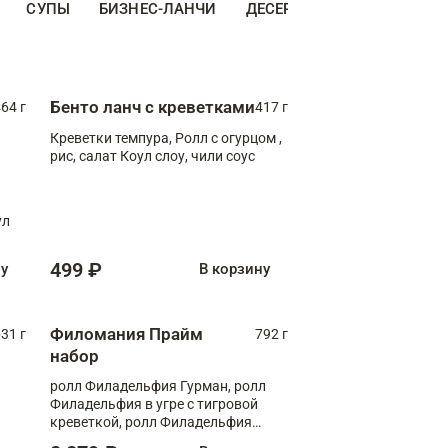
СУПЫ
БИЗНЕС-ЛАНЧИ
ДЕСЕРТЫ
ДОПОЛНИТЕ
Бенто ланч с креветками
64 г
417 г
Креветки темпура, Ролл с огурцом ,
рис, салат Коул слоу, чили соус
ул
499 ₽
ну
В корзину
Филомания Прайм
31 г
792 г
набор
ролл Филадельфия Гурман, ролл
Филадельфия в угре с тигровой
креветкой, ролл Филадельфия
Прайм с двойным лососем