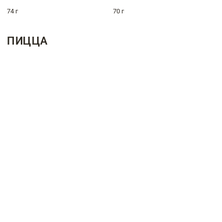
74 г
70 г
ПИЦЦА