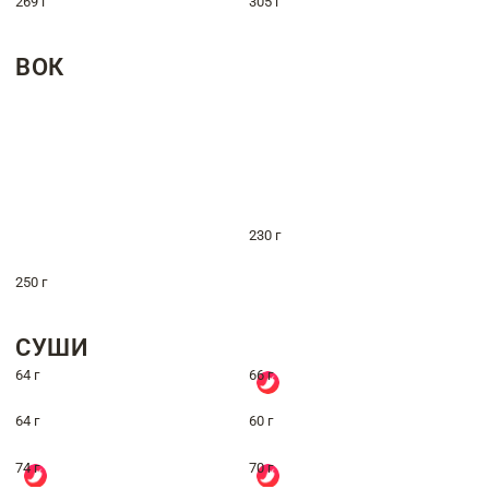
269 г
305 г
ВОК
230 г
250 г
СУШИ
64 г
66 г
64 г
60 г
74 г
70 г