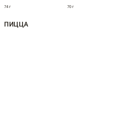
74 г
70 г
ПИЦЦА