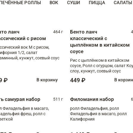
ПЕЧЁННЫЕ РОЛЛЫ
ВОК
СУШИ
ПИЦЦА
САЛАТЫ
нто ланч
Бенто ланч
464 г
4
ассический с рисом
классический с
цыплёнком в китайском
ссический вок М с рисом,
соусе
ифорния 1/2, салат
аминный, кунжут, соевый соус
Рис с цыплёнком в китайском
соусе, Ролл с огурцом, салат Ко
слоу, кунжут, соевый соус
9 ₽
449 ₽
В корзину
В корзи
ть самурая набор
Филомания набор
511 г
6
л Филадельфия в масаго,
ролл Филадельфия, ролл
адельфия фреш, ролл с
Филадельфия в масаго, ролл
веткой
Калифорния