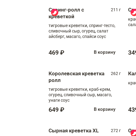
Спринг-ролл с
Сп
211 г
креветкой
кра
сал
тигровые креветки, спринг-тесто,
сливочный сыр, огурец, салат
айсберг, масаго, спайси соус
469 ₽
34
В корзину
Королевская креветка
Ка
262 г
ролл
кра
тигровые креветки, краб-крем,
огурец, сливочный сыр, масаго,
унаги соус
649 ₽
43
В корзину
Сырная креветка XL
Ов
272 г