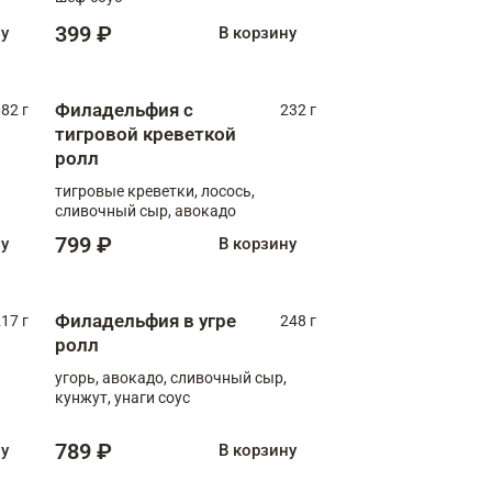
399 ₽
ну
В корзину
Филадельфия с
82 г
232 г
тигровой креветкой
ролл
тигровые креветки, лосось,
сливочный сыр, авокадо
799 ₽
ну
В корзину
Филадельфия в угре
17 г
248 г
ролл
угорь, авокадо, сливочный сыр,
кунжут, унаги соус
789 ₽
ну
В корзину