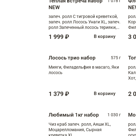
Теплая встреча набор
Фл
1 078 г
NEW
NE
запеч. ролл С тигровой креветкой,
рол
запеч. ролл Лосось Унаги XL, запеч.
Кор
ролл Запеченный лосось терияки,
Фил
запеч. ролл Румяный XL
Лос
1 999 ₽
3 
В корзину
Тиг
зап
Лосось трио набор
То
575 г
Мияги, Филадельфия в масаго, Яки
рол
лосось
Кал
Хот
тер
1 379 ₽
2 
В корзину
Любимый 1кг набор
Мо
1 030 г
Чиз краб запеч. ролл, Аяши XL,
рол
Моцарелломания, Сырная
Фил
креветка XL
огу