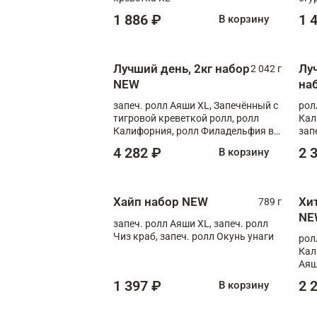
1 886 ₽
1 
В корзину
Лучший день, 2кг набор
Лу
2 042 г
NEW
на
запеч. ролл Аяши XL, Запечённый с
рол
тигровой креветкой ролл, ролл
Кал
Калифорния, ролл Филадельфия в
зап
масаго, запеч. ролл Румяный XL,
зап
4 282 ₽
2 
В корзину
запеч. ролл Моцарелломания, ролл
Сырная креветка XL, запеч. ролл
Сырный XL
Хайп набор NEW
Хи
789 г
NE
запеч. ролл Аяши XL, запеч. ролл
Чиз краб, запеч. ролл Окунь унаги
рол
Кал
Аяш
кре
1 397 ₽
2 
В корзину
чук