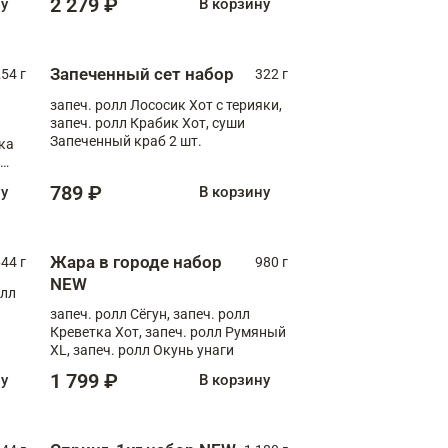
2 279 ₽
ну
В корзину
Запеченный сет набор
254 г
322 г
запеч. ролл Лососик Хот с терияки,
запеч. ролл Крабик Хот, суши
Запеченный краб 2 шт.
ка
ролл
789 ₽
ну
В корзину
Жара в городе набор
44 г
980 г
NEW
олл
запеч. ролл Сёгун, запеч. ролл
Креветка Хот, запеч. ролл Румяный
XL, запеч. ролл Окунь унаги
1 799 ₽
ну
В корзину