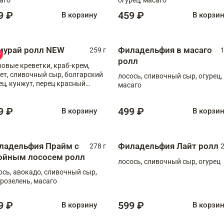
9 ₽
459 ₽
В корзину
В корзи
мурай ролл NEW
Филадельфия в масаго
259 г
1
ролл
ровые креветки, краб-крем,
ет, сливочный сыр, болгарский
лосось, сливочный сыр, огурец,
ец, кунжут, перец красный
масаго
отый, масаго, шеф-соус
9 ₽
499 ₽
В корзину
В корзи
ладельфия Прайм с
Филадельфия Лайт ролл
278 г
2
ойным лососем ролл
лосось, сливочный сыр, огурец
ось, авокадо, сливочный сыр,
розелень, масаго
9 ₽
599 ₽
В корзину
В корзи