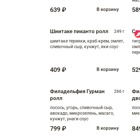
639 ₽
58
В корзину
Шиитаке пиканто ролл
Са
249 г
шиитаке терияки, краб-крем, омлет,
тиг
сливочный сыр, кунжут, яки соус
омл
пер
мол
409 ₽
52
В корзину
Филадельфия Гурман
Фи
266 г
ролл
дв
лосось, угорь, сливочный сыр,
лос
авокадо, микрозелень, масаго,
мик
кунжут, унаги соус
799 ₽
84
В корзину