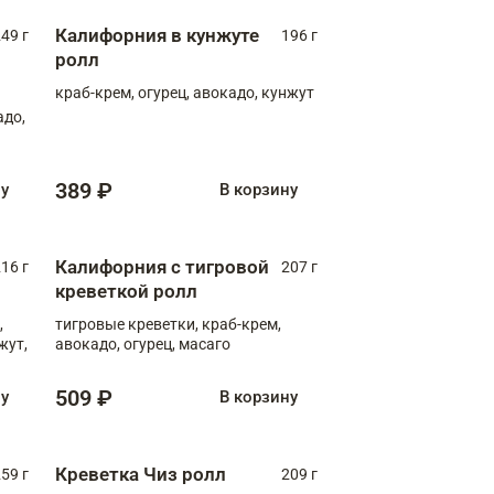
Калифорния в кунжуте
49 г
196 г
ролл
краб-крем, огурец, авокадо, кунжут
адо,
389 ₽
ну
В корзину
Калифорния с тигровой
16 г
207 г
креветкой ролл
,
тигровые креветки, краб-крем,
жут,
авокадо, огурец, масаго
509 ₽
ну
В корзину
Креветка Чиз ролл
59 г
209 г