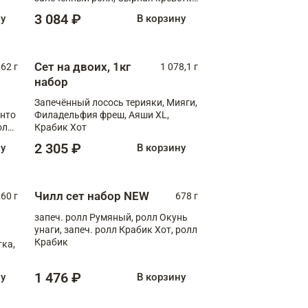
XL
3 084 ₽
ну
В корзину
Сет на двоих, 1кг
062 г
1 078,1 г
набор
Запечённый лосось терияки, Мияги,
анто
Филадельфия фреш, Аяши XL,
олл
Крабик Хот
2 305 ₽
ну
В корзину
Чилл сет набор NEW
260 г
678 г
запеч. ролл Румяный, ролл Окунь
унаги, запеч. ролл Крабик Хот, ролл
Крабик
ка,
1 476 ₽
ну
В корзину