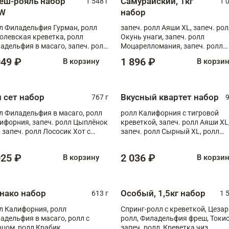
еш-рояль набор
Самурайский, 1кг
1 548 г
1 
W
набор
л Филадельфия Гурман, ролл
запеч. ролл Аяши XL, запеч. ро
олевская креветка, ролл
Окунь унаги, запеч. ролл
адельфия в масаго, запеч. ролл
Моцарелломания, запеч. ролл
ось Унаги XL, запеч. ролл
Килиманджаро
049 ₽
1 896 ₽
В корзину
В корзи
ровая креветка с моцареллой,
еч. ролл Эби краб с лососем
п сет набор
Вкусный квартет набор
767 г
9
л Филадельфия в масаго, ролл
ролл Калифорния с тигровой
ифорния, запеч. ролл Цыплёнок
креветкой, запеч. ролл Аяши XL
, запеч. ролл Лососик Хот с
запеч. ролл Сырный XL, ролл
ияки , запеч. ролл Крабик Хот
Калифорния
025 ₽
2 036 ₽
В корзину
В корзи
нако набор
Особый, 1,5кг набор
613 г
1 
л Калифорния, ролл
Спринг-ролл с креветкой, Цезар
адельфия в масаго, ролл с
ролл, Филадельфия фреш, Токи
рцом, ролл Крабик
запеч. ролл, Креветка чиз,