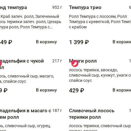
анд темпура
Темпура трио
952 г
6
 Краб запеч. ролл, Запеченный
Ролл Темпура с лососем, Ролл
ось терияки запеч. ролл, Цезарь
Темпура с креветкой, Ролл Тем
пура ролл, Ролл Темпура с
с крабом
веткой
649 ₽
1 399 ₽
В корзину
В корзи
ладельфия с чукой
Мияги ролл
217 г
1
лл
лосось терияки, авокадо,
сливочный сыр, кунжут, унаги с
ось, сливочный сыр, масаго,
спайси соус
а, спайси соус
9 ₽
429 ₽
В корзину
В корзи
ладельфия в масаго с
Сливочный лосось
187 г
1
рем ролл
терияки ролл
рь, сливочный сыр, огурец,
лосось терияки, сливочный сыр
аго
огурец, масаго