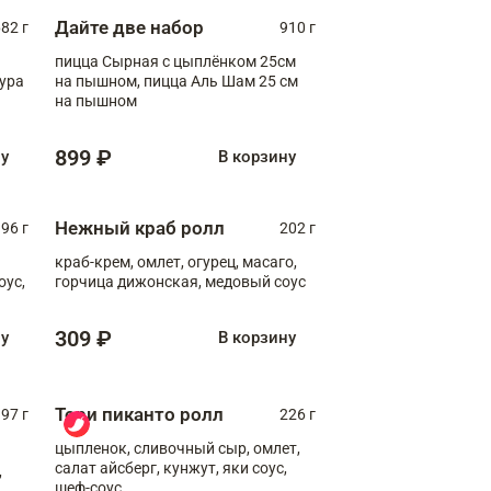
Дайте две набор
82 г
910 г
пицца Сырная с цыплёнком 25см
пура
на пышном, пицца Аль Шам 25 см
на пышном
899 ₽
ну
В корзину
Нежный краб ролл
96 г
202 г
краб-крем, омлет, огурец, масаго,
оус,
горчица дижонская, медовый соус
309 ₽
ну
В корзину
Тори пиканто ролл
97 г
226 г
цыпленок, сливочный сыр, омлет,
салат айсберг, кунжут, яки соус,
,
шеф-соус