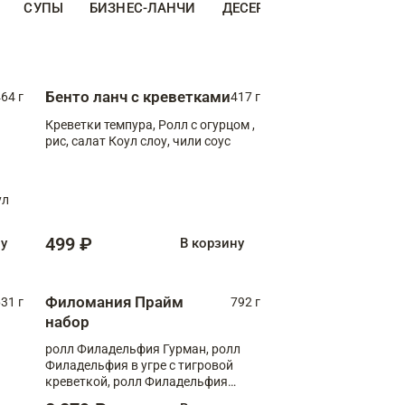
СУПЫ
БИЗНЕС-ЛАНЧИ
ДЕСЕРТЫ
ДОПОЛНИТЕ
Бенто ланч с креветками
64 г
417 г
Креветки темпура, Ролл с огурцом ,
рис, салат Коул слоу, чили соус
ул
499 ₽
ну
В корзину
Филомания Прайм
31 г
792 г
набор
ролл Филадельфия Гурман, ролл
Филадельфия в угре с тигровой
креветкой, ролл Филадельфия
Прайм с двойным лососем