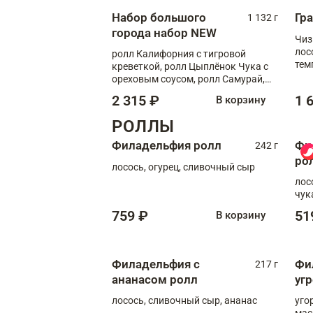
Набор большого
Гр
1 132 г
города набор NEW
Чиз
лос
ролл Калифорния с тигровой
тем
креветкой, ролл Цыплёнок Чука с
кре
ореховым соусом, ролл Самурай,
ролл Шиитаке пиканто, Спринг-
2 315 ₽
1 
В корзину
ролл с крабом
РОЛЛЫ
Филадельфия ролл
Фи
242 г
ро
лосось, огурец, сливочный сыр
лос
чук
759 ₽
51
В корзину
Филадельфия с
Фи
217 г
ананасом ролл
уг
лосось, сливочный сыр, ананас
уго
мас