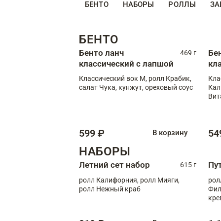
БЕНТО
НАБОРЫ
РОЛЛЫ
ЗА
БЕНТО
Бенто ланч
Бе
469 г
классический с лапшой
кл
Классический вок М, ролл Крабик,
Кла
салат Чука, кунжут, ореховый соус
Кал
Вит
599 ₽
54
В корзину
НАБОРЫ
Летний сет набор
Пу
615 г
ролл Калифорния, ролл Мияги,
рол
ролл Нежный краб
Фил
кре