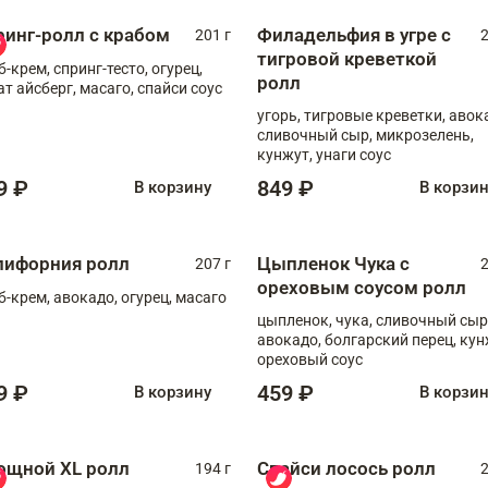
ринг-ролл с крабом
Филадельфия в угре с
201 г
2
тигровой креветкой
б-крем, спринг-тесто, огурец,
ролл
ат айсберг, масаго, спайси соус
угорь, тигровые креветки, авок
сливочный сыр, микрозелень,
кунжут, унаги соус
9 ₽
849 ₽
В корзину
В корзи
лифорния ролл
Цыпленок Чука с
207 г
2
ореховым соусом ролл
б-крем, авокадо, огурец, масаго
цыпленок, чука, сливочный сыр
авокадо, болгарский перец, кун
ореховый соус
9 ₽
459 ₽
В корзину
В корзи
ощной XL ролл
Спайси лосось ролл
194 г
2