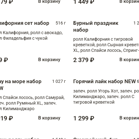
179 ₽
1 449 ₽
В корзину
В корзи
лифорния сет набор
Бурный праздник
516 г
1 
набор
л Калифорния, ролл с авокадо,
л Филадельфия с чукой
ролл Калифорния с тигровой
креветкой, ролл Сырная кревет
XL, ролл Спайси лосось, Спринг-
ролл с угрем и лососем, запеч. 
9 ₽
2 379 ₽
В корзину
В корзи
Медовая креветка
чу на море набор
Горячий лайк набор NEW
1 027 г
6
W
запеч. ролл Угорь Хот, запеч. р
Килиманджаро, запеч. ролл С
л Спайси лосось, ролл Самурай,
тигровой креветкой
еч. ролл Румяный XL, запеч.
л Килиманджаро
919 ₽
1 299 ₽
В корзину
В корзи