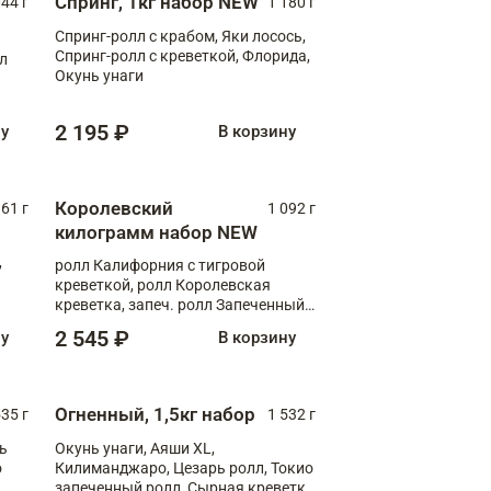
Спринг, 1кг набор NEW
044 г
1 180 г
Спринг-ролл с крабом, Яки лосось,
Спринг-ролл с креветкой, Флорида,
лл
Окунь унаги
2 195 ₽
ну
В корзину
Королевский
61 г
1 092 г
килограмм набор NEW
,
ролл Калифорния с тигровой
креветкой, ролл Королевская
креветка, запеч. ролл Запеченный
лосось терияки, запеч. ролл Аяши
2 545 ₽
ну
В корзину
XL, запеч. ролл Крабик Хот
Огненный, 1,5кг набор
535 г
1 532 г
ь
Окунь унаги, Аяши XL,
о
Килиманджаро, Цезарь ролл, Токио
запеченный ролл, Сырная креветка