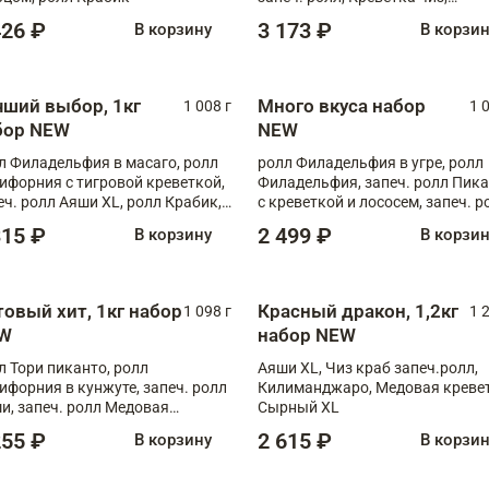
Запечённый лосось терияки,
426 ₽
3 173 ₽
В корзину
В корзи
Флорида
чший выбор, 1кг
Много вкуса набор
1 008 г
1 
бор NEW
NEW
л Филадельфия в масаго, ролл
ролл Филадельфия в угре, ролл
ифорния с тигровой креветкой,
Филадельфия, запеч. ролл Пик
еч. ролл Аяши XL, ролл Крабик,
с креветкой и лососем, запеч. р
еч. ролл Лосось терияки
С тигровой креветкой
315 ₽
2 499 ₽
В корзину
В корзи
товый хит, 1кг набор
Красный дракон, 1,2кг
1 098 г
1 
W
набор NEW
л Тори пиканто, ролл
Аяши XL, Чиз краб запеч.ролл,
ифорния в кунжуте, запеч. ролл
Килиманджаро, Медовая кревет
и, запеч. ролл Медовая
Сырный XL
ветка, ролл Филадельфия с
255 ₽
2 615 ₽
В корзину
В корзи
ой