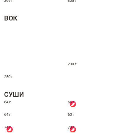
269 г
305 г
ВОК
230 г
250 г
СУШИ
64 г
66 г
64 г
60 г
74 г
70 г