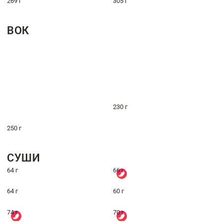
269 г
305 г
ВОК
230 г
250 г
СУШИ
64 г
66 г
64 г
60 г
74 г
70 г