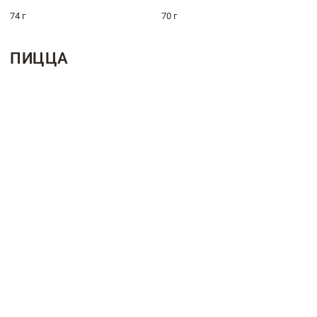
74 г
70 г
ПИЦЦА