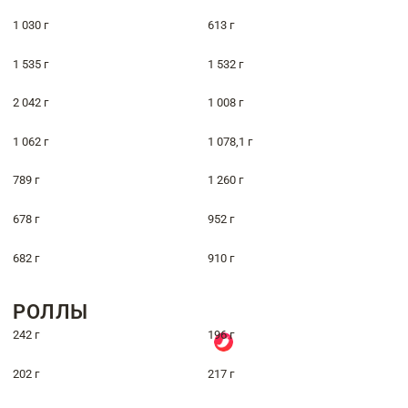
1 030 г
613 г
1 535 г
1 532 г
2 042 г
1 008 г
1 062 г
1 078,1 г
789 г
1 260 г
678 г
952 г
682 г
910 г
РОЛЛЫ
242 г
196 г
202 г
217 г