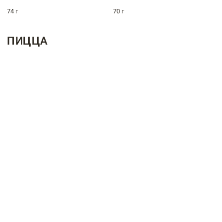
74 г
70 г
ПИЦЦА