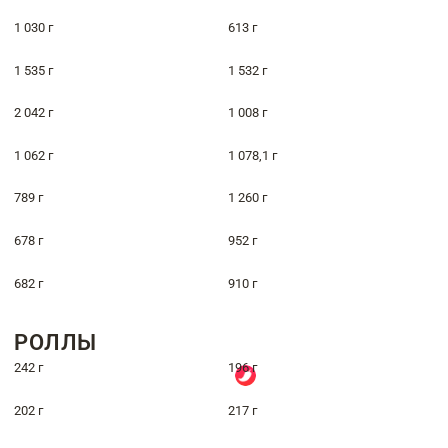
1 030 г
613 г
1 535 г
1 532 г
2 042 г
1 008 г
1 062 г
1 078,1 г
789 г
1 260 г
678 г
952 г
682 г
910 г
РОЛЛЫ
242 г
196 г
202 г
217 г