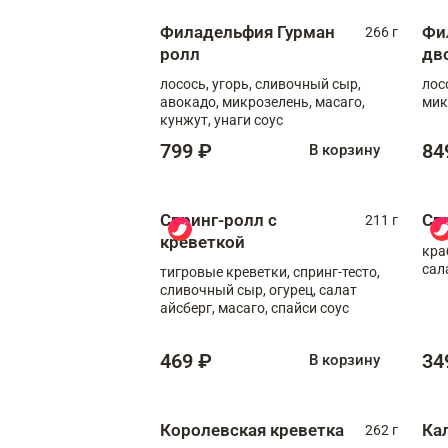
Филадельфия Гурман
Фи
266 г
ролл
дв
лосось, угорь, сливочный сыр,
лос
авокадо, микрозелень, масаго,
мик
кунжут, унаги соус
799 ₽
84
В корзину
Спринг-ролл с
Сп
211 г
креветкой
кра
сал
тигровые креветки, спринг-тесто,
сливочный сыр, огурец, салат
айсберг, масаго, спайси соус
469 ₽
34
В корзину
Королевская креветка
Ка
262 г