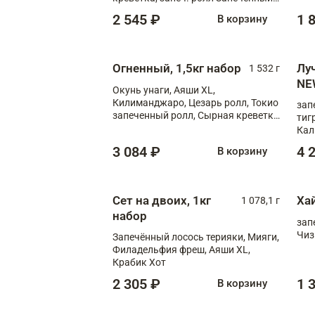
лосось терияки, запеч. ролл Аяши
2 545 ₽
1 
В корзину
XL, запеч. ролл Крабик Хот
Огненный, 1,5кг набор
Лу
1 532 г
NE
Окунь унаги, Аяши XL,
Килиманджаро, Цезарь ролл, Токио
зап
запеченный ролл, Сырная креветка
тиг
XL
Кал
мас
3 084 ₽
4 
В корзину
зап
Сыр
Сыр
Сет на двоих, 1кг
Ха
1 078,1 г
набор
зап
Чиз
Запечённый лосось терияки, Мияги,
Филадельфия фреш, Аяши XL,
Крабик Хот
2 305 ₽
1 
В корзину