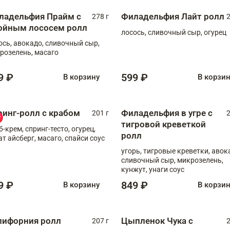
ладельфия Прайм с
Филадельфия Лайт ролл
278 г
2
ойным лососем ролл
лосось, сливочный сыр, огурец
ось, авокадо, сливочный сыр,
розелень, масаго
9 ₽
599 ₽
В корзину
В корзи
ринг-ролл с крабом
Филадельфия в угре с
201 г
2
тигровой креветкой
б-крем, спринг-тесто, огурец,
ролл
ат айсберг, масаго, спайси соус
угорь, тигровые креветки, авок
сливочный сыр, микрозелень,
кунжут, унаги соус
9 ₽
849 ₽
В корзину
В корзи
лифорния ролл
Цыпленок Чука с
207 г
2