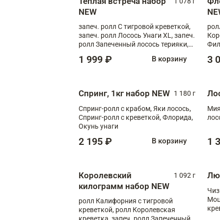
Теплая встреча набор
Фл
1 078 г
NEW
NE
запеч. ролл С тигровой креветкой,
рол
запеч. ролл Лосось Унаги XL, запеч.
Кор
ролл Запеченный лосось терияки,
Фил
запеч. ролл Румяный XL
Лос
1 999 ₽
3 
В корзину
Тиг
зап
Спринг, 1кг набор NEW
Ло
1 180 г
Спринг-ролл с крабом, Яки лосось,
Мия
Спринг-ролл с креветкой, Флорида,
лос
Окунь унаги
2 195 ₽
1 
В корзину
Королевский
Лю
1 092 г
килограмм набор NEW
Чиз
Моц
ролл Калифорния с тигровой
кре
креветкой, ролл Королевская
креветка, запеч. ролл Запеченный