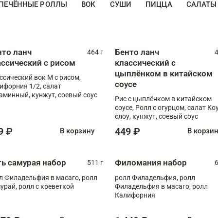
ПЕЧЁННЫЕ РОЛЛЫ
ВОК
СУШИ
ПИЦЦА
САЛАТЫ
нто ланч
Бенто ланч
464 г
4
ассический с рисом
классический с
цыплёнком в китайском
ссический вок М с рисом,
соусе
ифорния 1/2, салат
аминный, кунжут, соевый соус
Рис с цыплёнком в китайском
соусе, Ролл с огурцом, салат Ко
слоу, кунжут, соевый соус
9 ₽
449 ₽
В корзину
В корзи
ть самурая набор
Филомания набор
511 г
6
л Филадельфия в масаго, ролл
ролл Филадельфия, ролл
урай, ролл с креветкой
Филадельфия в масаго, ролл
Калифорния