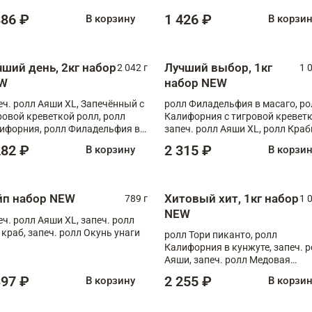
886 ₽
1 426 ₽
В корзину
В корзи
чший день, 2кг набор
Лучший выбор, 1кг
2 042 г
1 
W
набор NEW
еч. ролл Аяши XL, Запечённый с
ролл Филадельфия в масаго, ро
ровой креветкой ролл, ролл
Калифорния с тигровой креветк
ифорния, ролл Филадельфия в
запеч. ролл Аяши XL, ролл Краб
аго, запеч. ролл Румяный XL,
запеч. ролл Лосось терияки
282 ₽
2 315 ₽
В корзину
В корзи
еч. ролл Моцарелломания, ролл
ная креветка XL, запеч. ролл
ный XL
йп набор NEW
Хитовый хит, 1кг набор
789 г
1 
NEW
еч. ролл Аяши XL, запеч. ролл
 краб, запеч. ролл Окунь унаги
ролл Тори пиканто, ролл
Калифорния в кунжуте, запеч. 
Аяши, запеч. ролл Медовая
креветка, ролл Филадельфия с
397 ₽
2 255 ₽
В корзину
В корзи
чукой