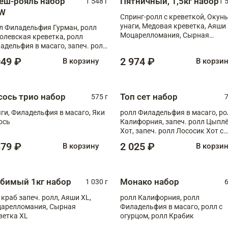
еш-рояль набор
Пятничный, 1,5кг набор
1 548 г
1 
W
Спринг-ролл с креветкой, Окунь
унаги, Медовая креветка, Аяши 
л Филадельфия Гурман, ролл
Моцарелломания, Сырная
олевская креветка, ролл
креветка XL
адельфия в масаго, запеч. ролл
ось Унаги XL, запеч. ролл
049 ₽
2 974 ₽
В корзину
В корзи
ровая креветка с моцареллой,
еч. ролл Эби краб с лососем
сось трио набор
Топ сет набор
575 г
7
ги, Филадельфия в масаго, Яки
ролл Филадельфия в масаго, ро
ось
Калифорния, запеч. ролл Цыпл
Хот, запеч. ролл Лососик Хот с
терияки , запеч. ролл Крабик Хо
379 ₽
2 025 ₽
В корзину
В корзи
бимый 1кг набор
Монако набор
1 030 г
6
 краб запеч. ролл, Аяши XL,
ролл Калифорния, ролл
арелломания, Сырная
Филадельфия в масаго, ролл с
ветка XL
огурцом, ролл Крабик