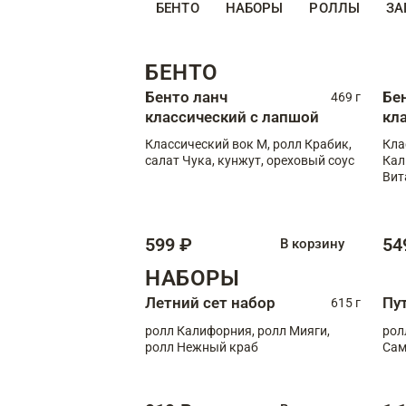
БЕНТО
НАБОРЫ
РОЛЛЫ
ЗА
БЕНТО
Бенто ланч
Бе
469 г
классический с лапшой
кл
Классический вок М, ролл Крабик,
Кла
салат Чука, кунжут, ореховый соус
Кал
Вит
599 ₽
54
В корзину
НАБОРЫ
Летний сет набор
Пу
615 г
ролл Калифорния, ролл Мияги,
рол
ролл Нежный краб
Сам