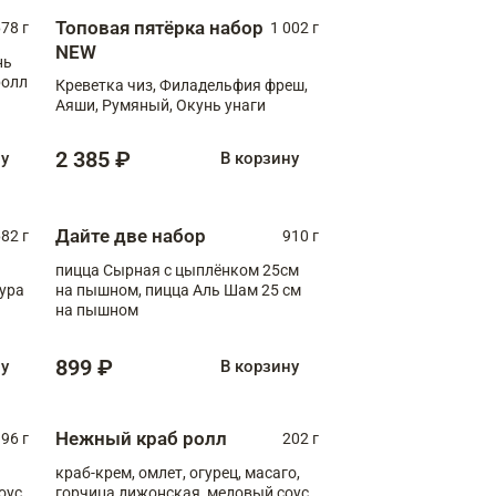
Топовая пятёрка набор
78 г
1 002 г
NEW
нь
ролл
Креветка чиз, Филадельфия фреш,
Аяши, Румяный, Окунь унаги
2 385 ₽
ну
В корзину
Дайте две набор
82 г
910 г
пицца Сырная с цыплёнком 25см
пура
на пышном, пицца Аль Шам 25 см
на пышном
899 ₽
ну
В корзину
Нежный краб ролл
96 г
202 г
краб-крем, омлет, огурец, масаго,
оус,
горчица дижонская, медовый соус