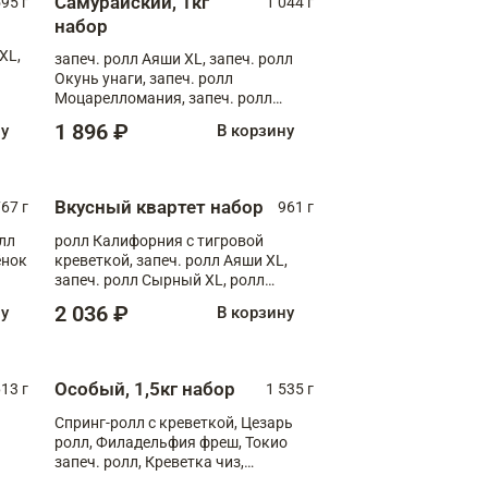
Самурайский, 1кг
595 г
1 044 г
набор
XL,
запеч. ролл Аяши XL, запеч. ролл
Окунь унаги, запеч. ролл
Моцарелломания, запеч. ролл
Килиманджаро
1 896 ₽
ну
В корзину
Вкусный квартет набор
67 г
961 г
лл
ролл Калифорния с тигровой
ёнок
креветкой, запеч. ролл Аяши XL,
запеч. ролл Сырный XL, ролл
т
Калифорния
2 036 ₽
ну
В корзину
Особый, 1,5кг набор
13 г
1 535 г
Спринг-ролл с креветкой, Цезарь
ролл, Филадельфия фреш, Токио
запеч. ролл, Креветка чиз,
Запечённый лосось терияки,