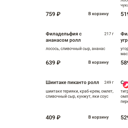
чук
759 ₽
51
В корзину
Филадельфия с
Фи
217 г
ананасом ролл
уг
лосось, сливочный сыр, ананас
уго
мас
639 ₽
58
В корзину
Шиитаке пиканто ролл
Са
249 г
шиитаке терияки, краб-крем, омлет,
тиг
сливочный сыр, кунжут, яки соус
омл
пер
мол
409 ₽
52
В корзину