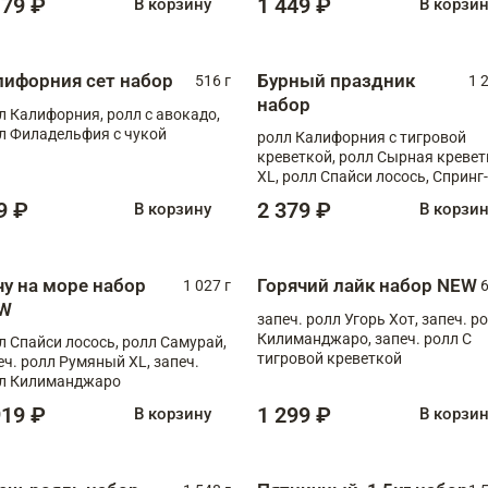
179 ₽
1 449 ₽
В корзину
В корзи
лифорния сет набор
Бурный праздник
516 г
1 
набор
л Калифорния, ролл с авокадо,
л Филадельфия с чукой
ролл Калифорния с тигровой
креветкой, ролл Сырная кревет
XL, ролл Спайси лосось, Спринг-
ролл с угрем и лососем, запеч. 
9 ₽
2 379 ₽
В корзину
В корзи
Медовая креветка
чу на море набор
Горячий лайк набор NEW
1 027 г
6
W
запеч. ролл Угорь Хот, запеч. р
Килиманджаро, запеч. ролл С
л Спайси лосось, ролл Самурай,
тигровой креветкой
еч. ролл Румяный XL, запеч.
л Килиманджаро
919 ₽
1 299 ₽
В корзину
В корзи