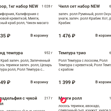
рор, 1кг набор NEW
Чилл сет набор NEW
1 028 г
6
ифорния, Калифорния с
запеч. ролл Румяный, ролл Оку
ровой креветкой, Мияги,
унаги, запеч. ролл Крабик Хот, 
ный краб ролл, Чикен масаго
Крабик
235 ₽
1 476 ₽
В корзину
В корзи
анд темпура
Темпура трио
952 г
6
 Краб запеч. ролл, Запеченный
Ролл Темпура с лососем, Ролл
ось терияки запеч. ролл, Цезарь
Темпура с креветкой, Ролл Тем
пура ролл, Ролл Темпура с
с крабом
веткой
649 ₽
1 399 ₽
В корзину
В корзи
ладельфия с чукой
Мияги ролл
217 г
1
лл
лосось терияки, авокадо,
сливочный сыр, кунжут, унаги с
ось, сливочный сыр, масаго,