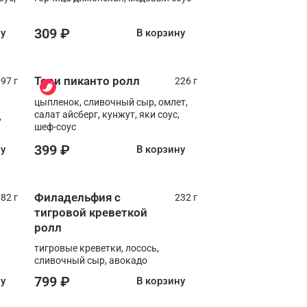
309 ₽
ну
В корзину
Тори пиканто ролл
97 г
226 г
цыпленок, сливочный сыр, омлет,
салат айсберг, кунжут, яки соус,
,
шеф-соус
399 ₽
ну
В корзину
Филадельфия с
82 г
232 г
тигровой креветкой
ролл
тигровые креветки, лосось,
сливочный сыр, авокадо
799 ₽
ну
В корзину