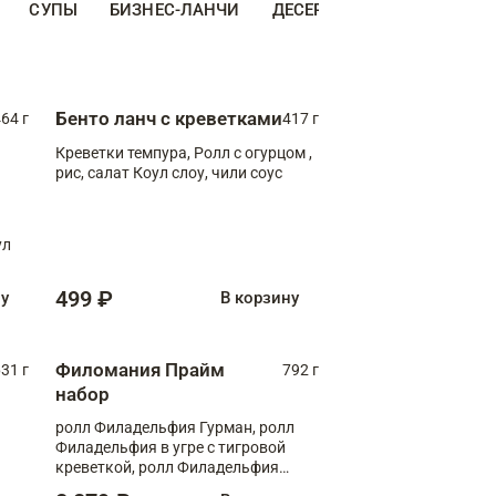
СУПЫ
БИЗНЕС-ЛАНЧИ
ДЕСЕРТЫ
ДОПОЛНИТЕ
Бенто ланч с креветками
64 г
417 г
Креветки темпура, Ролл с огурцом ,
рис, салат Коул слоу, чили соус
ул
499 ₽
ну
В корзину
Филомания Прайм
31 г
792 г
набор
ролл Филадельфия Гурман, ролл
Филадельфия в угре с тигровой
креветкой, ролл Филадельфия
Прайм с двойным лососем