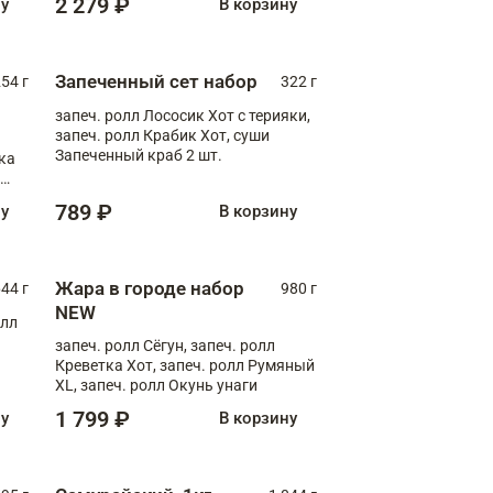
2 279 ₽
ну
В корзину
Запеченный сет набор
254 г
322 г
запеч. ролл Лососик Хот с терияки,
запеч. ролл Крабик Хот, суши
Запеченный краб 2 шт.
ка
ролл
789 ₽
ну
В корзину
Жара в городе набор
44 г
980 г
NEW
олл
запеч. ролл Сёгун, запеч. ролл
Креветка Хот, запеч. ролл Румяный
XL, запеч. ролл Окунь унаги
1 799 ₽
ну
В корзину