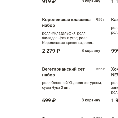
919 ₽
1 
В корзину
Королевская классика
Ка
959 г
набор
рол
рол
ролл Филадельфия, ролл
Филадельфия в угре, ролл
Королевская креветка, ролл
Калифорния
2 279 ₽
99
В корзину
Вегетарианский сет
Хо
356 г
набор
NE
ролл Овощной XL, ролл с огурцом,
рол
суши Чука 2 шт.
зап
рол
699 ₽
1 
В корзину