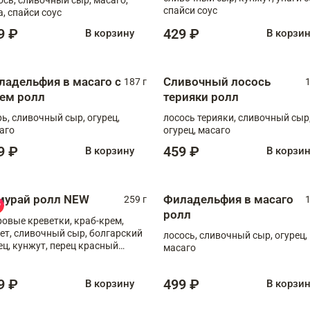
спайси соус
а, спайси соус
9 ₽
429 ₽
В корзину
В корзи
ладельфия в масаго с
Сливочный лосось
187 г
1
рем ролл
терияки ролл
рь, сливочный сыр, огурец,
лосось терияки, сливочный сыр
аго
огурец, масаго
9 ₽
459 ₽
В корзину
В корзи
мурай ролл NEW
Филадельфия в масаго
259 г
1
ролл
ровые креветки, краб-крем,
ет, сливочный сыр, болгарский
лосось, сливочный сыр, огурец,
ец, кунжут, перец красный
масаго
отый, масаго, шеф-соус
9 ₽
499 ₽
В корзину
В корзи