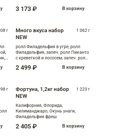
Флорида
3 173 ₽
ну
В корзину
Много вкуса набор
008 г
1 062 г
NEW
лл
ролл Филадельфия в угре, ролл
ой,
Филадельфия, запеч. ролл Пиканто
ик,
с креветкой и лососем, запеч. ролл
С тигровой креветкой
2 499 ₽
ну
В корзину
Фортуна, 1,2кг набор
098 г
1 223 г
NEW
Калифорния, Флорида,
ролл
Килиманджаро, Окунь унаги,
Филадельфия фреш
2 405 ₽
ну
В корзину