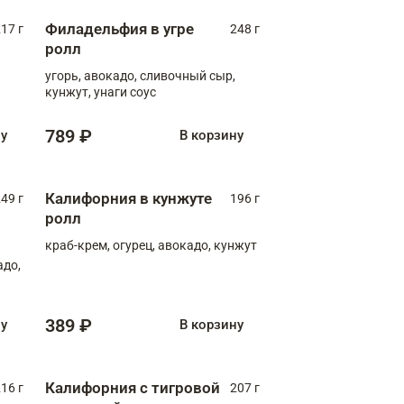
Филадельфия в угре
17 г
248 г
ролл
угорь, авокадо, сливочный сыр,
кунжут, унаги соус
789 ₽
ну
В корзину
Калифорния в кунжуте
49 г
196 г
ролл
краб-крем, огурец, авокадо, кунжут
адо,
389 ₽
ну
В корзину
Калифорния с тигровой
16 г
207 г