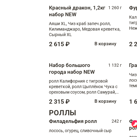
Красный дракон, 1,2кг
Фу
1 260 г
набор NEW
Кал
тиг
Аяши XL, Чиз краб запеч.ролл,
Неж
Килиманджаро, Медовая креветка,
Сырный XL
2 615 ₽
2 
В корзину
Набор большого
Гр
1 132 г
города набор NEW
Чиз
лос
ролл Калифорния с тигровой
тем
креветкой, ролл Цыплёнок Чука с
кре
ореховым соусом, ролл Самурай,
ролл Шиитаке пиканто, Спринг-
2 315 ₽
1 
В корзину
ролл с крабом
РОЛЛЫ
Филадельфия ролл
Фи
242 г
ро
лосось, огурец, сливочный сыр
лос