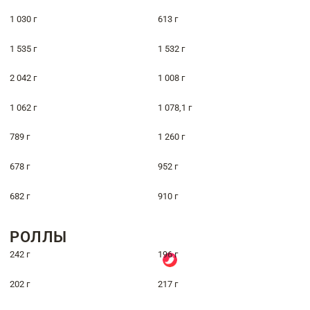
1 030 г
613 г
1 535 г
1 532 г
2 042 г
1 008 г
1 062 г
1 078,1 г
789 г
1 260 г
678 г
952 г
682 г
910 г
РОЛЛЫ
242 г
196 г
202 г
217 г