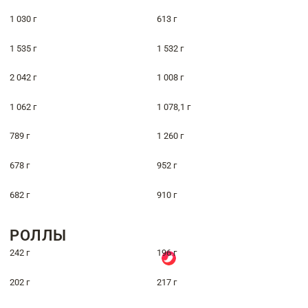
1 030 г
613 г
1 535 г
1 532 г
2 042 г
1 008 г
1 062 г
1 078,1 г
789 г
1 260 г
678 г
952 г
682 г
910 г
РОЛЛЫ
242 г
196 г
202 г
217 г