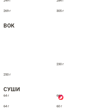
249 г
284 г
269 г
305 г
ВОК
230 г
250 г
СУШИ
64 г
66 г
64 г
60 г