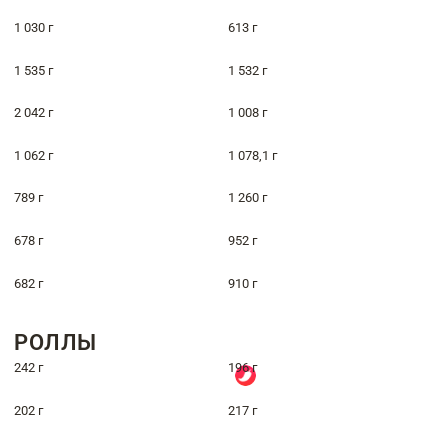
1 030 г
613 г
1 535 г
1 532 г
2 042 г
1 008 г
1 062 г
1 078,1 г
789 г
1 260 г
678 г
952 г
682 г
910 г
РОЛЛЫ
242 г
196 г
202 г
217 г