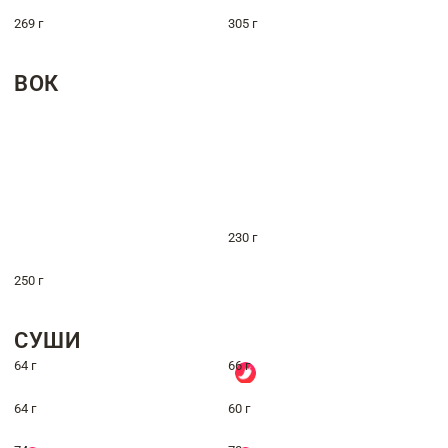
269 г
305 г
ВОК
230 г
250 г
СУШИ
64 г
66 г
64 г
60 г