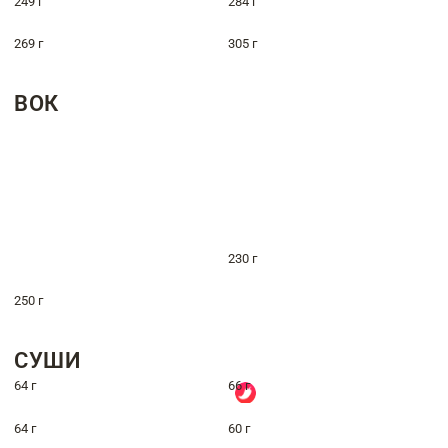
249 г
284 г
269 г
305 г
ВОК
230 г
250 г
СУШИ
64 г
66 г
64 г
60 г