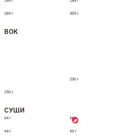
249 г
284 г
269 г
305 г
ВОК
230 г
250 г
СУШИ
64 г
66 г
64 г
60 г