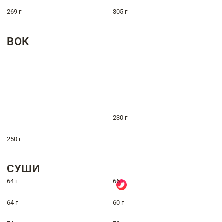
269 г
305 г
ВОК
230 г
250 г
СУШИ
64 г
66 г
64 г
60 г