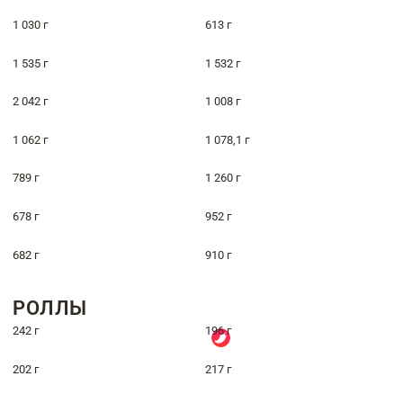
1 030 г
613 г
1 535 г
1 532 г
2 042 г
1 008 г
1 062 г
1 078,1 г
789 г
1 260 г
678 г
952 г
682 г
910 г
РОЛЛЫ
242 г
196 г
202 г
217 г