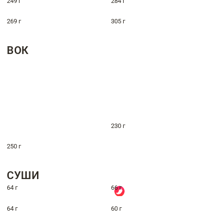
249 г
284 г
269 г
305 г
ВОК
230 г
250 г
СУШИ
64 г
66 г
64 г
60 г