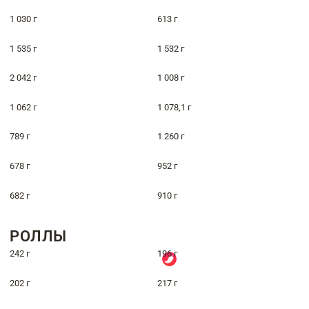
1 030 г
613 г
1 535 г
1 532 г
2 042 г
1 008 г
1 062 г
1 078,1 г
789 г
1 260 г
678 г
952 г
682 г
910 г
РОЛЛЫ
242 г
196 г
202 г
217 г