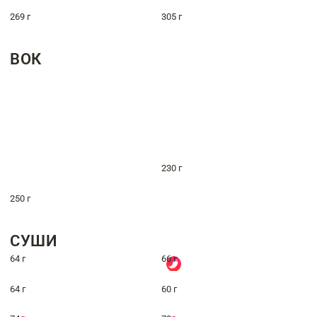
269 г
305 г
ВОК
230 г
250 г
СУШИ
64 г
66 г
64 г
60 г