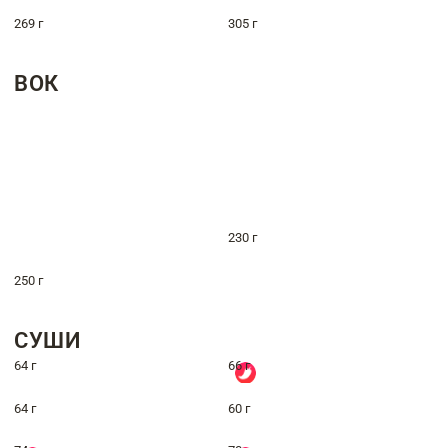
269 г
305 г
ВОК
230 г
250 г
СУШИ
64 г
66 г
64 г
60 г