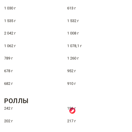
1 030 г
613 г
1 535 г
1 532 г
2 042 г
1 008 г
1 062 г
1 078,1 г
789 г
1 260 г
678 г
952 г
682 г
910 г
РОЛЛЫ
242 г
196 г
202 г
217 г