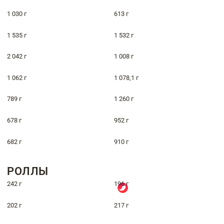
1 030 г
613 г
1 535 г
1 532 г
2 042 г
1 008 г
1 062 г
1 078,1 г
789 г
1 260 г
678 г
952 г
682 г
910 г
РОЛЛЫ
242 г
196 г
202 г
217 г