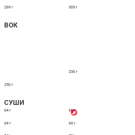
269 г
305 г
ВОК
230 г
250 г
СУШИ
64 г
66 г
64 г
60 г