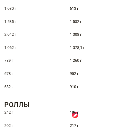
1 030 г
613 г
1 535 г
1 532 г
2 042 г
1 008 г
1 062 г
1 078,1 г
789 г
1 260 г
678 г
952 г
682 г
910 г
РОЛЛЫ
242 г
196 г
202 г
217 г