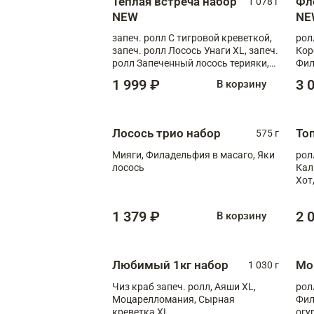
Теплая встреча набор
Фл
1 078 г
NEW
NE
запеч. ролл С тигровой креветкой,
рол
запеч. ролл Лосось Унаги XL, запеч.
Кор
ролл Запеченный лосось терияки,
Фил
запеч. ролл Румяный XL
Лос
1 999 ₽
3 
В корзину
Тиг
зап
Лосось трио набор
То
575 г
Мияги, Филадельфия в масаго, Яки
рол
лосось
Кал
Хот
тер
1 379 ₽
2 
В корзину
Любимый 1кг набор
Мо
1 030 г
Чиз краб запеч. ролл, Аяши XL,
рол
Моцарелломания, Сырная
Фил
креветка XL
огу