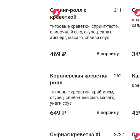
Спринг-ролл с
Сп
211 г
креветкой
кра
сал
тигровые креветки, спринг-тесто,
сливочный сыр, огурец, салат
айсберг, масаго, спайси соус
469 ₽
34
В корзину
Королевская креветка
Ка
262 г
ролл
кра
тигровые креветки, краб-крем,
огурец, сливочный сыр, масаго,
унаги соус
649 ₽
43
В корзину
Сырная креветка XL
Ов
272 г