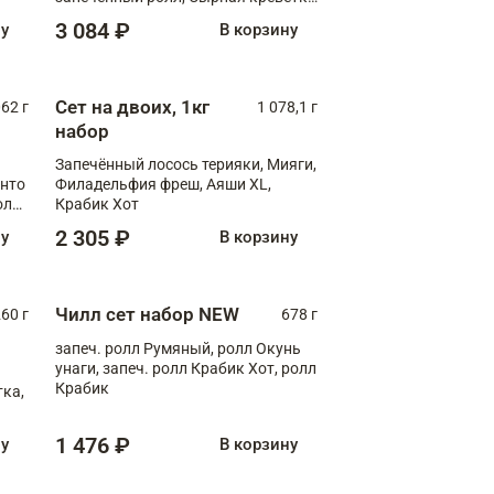
XL
3 084 ₽
ну
В корзину
Сет на двоих, 1кг
062 г
1 078,1 г
набор
Запечённый лосось терияки, Мияги,
анто
Филадельфия фреш, Аяши XL,
олл
Крабик Хот
2 305 ₽
ну
В корзину
Чилл сет набор NEW
260 г
678 г
запеч. ролл Румяный, ролл Окунь
унаги, запеч. ролл Крабик Хот, ролл
Крабик
ка,
1 476 ₽
ну
В корзину