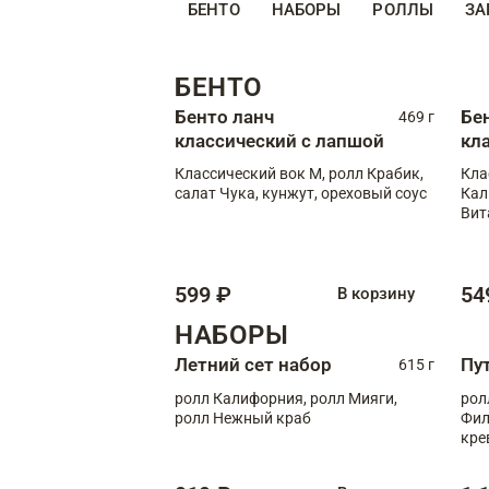
БЕНТО
НАБОРЫ
РОЛЛЫ
ЗА
БЕНТО
Бенто ланч
Бе
469 г
классический с лапшой
кл
Классический вок М, ролл Крабик,
Кла
салат Чука, кунжут, ореховый соус
Кал
Вит
599 ₽
54
В корзину
НАБОРЫ
Летний сет набор
Пу
615 г
ролл Калифорния, ролл Мияги,
рол
ролл Нежный краб
Фил
кре