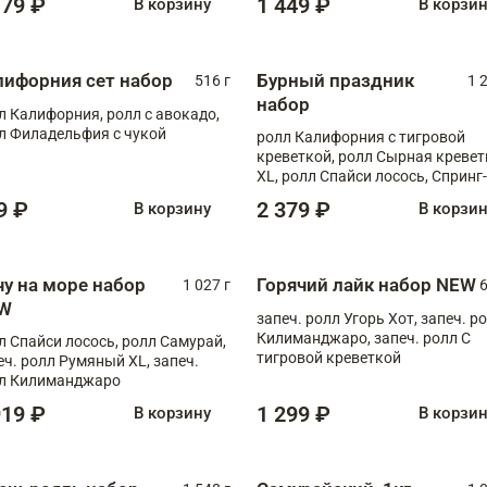
179 ₽
1 449 ₽
В корзину
В корзи
лифорния сет набор
Бурный праздник
516 г
1 
набор
л Калифорния, ролл с авокадо,
л Филадельфия с чукой
ролл Калифорния с тигровой
креветкой, ролл Сырная кревет
XL, ролл Спайси лосось, Спринг-
ролл с угрем и лососем, запеч. 
9 ₽
2 379 ₽
В корзину
В корзи
Медовая креветка
чу на море набор
Горячий лайк набор NEW
1 027 г
6
W
запеч. ролл Угорь Хот, запеч. р
Килиманджаро, запеч. ролл С
л Спайси лосось, ролл Самурай,
тигровой креветкой
еч. ролл Румяный XL, запеч.
л Килиманджаро
919 ₽
1 299 ₽
В корзину
В корзи