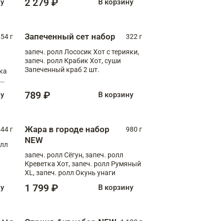
2 279 ₽
ну
В корзину
Запеченный сет набор
254 г
322 г
запеч. ролл Лососик Хот с терияки,
запеч. ролл Крабик Хот, суши
Запеченный краб 2 шт.
ка
ролл
789 ₽
ну
В корзину
Жара в городе набор
44 г
980 г
NEW
олл
запеч. ролл Сёгун, запеч. ролл
Креветка Хот, запеч. ролл Румяный
XL, запеч. ролл Окунь унаги
1 799 ₽
ну
В корзину