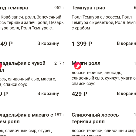
анд темпура
Темпура трио
952 г
6
 Краб запеч. ролл, Запеченный
Ролл Темпура с лососем, Ролл
ось терияки запеч. ролл, Цезарь
Темпура с креветкой, Ролл Тем
пура ролл, Ролл Темпура с
с крабом
веткой
649 ₽
1 399 ₽
В корзину
В корзи
ладельфия с чукой
Мияги ролл
217 г
1
лл
лосось терияки, авокадо,
сливочный сыр, кунжут, унаги с
ось, сливочный сыр, масаго,
спайси соус
а, спайси соус
9 ₽
429 ₽
В корзину
В корзи
ладельфия в масаго с
Сливочный лосось
187 г
1
рем ролл
терияки ролл
рь, сливочный сыр, огурец,
лосось терияки, сливочный сыр
аго
огурец, масаго