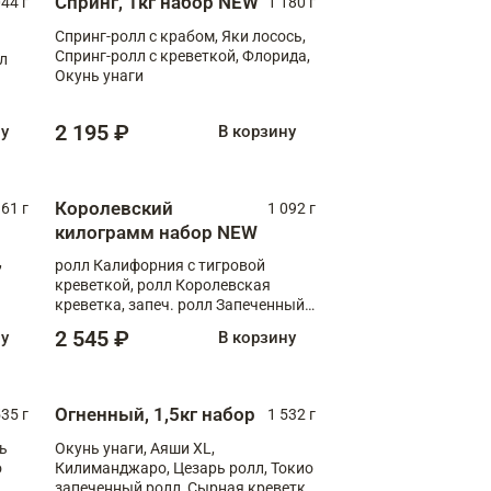
Спринг, 1кг набор NEW
044 г
1 180 г
Спринг-ролл с крабом, Яки лосось,
Спринг-ролл с креветкой, Флорида,
лл
Окунь унаги
2 195 ₽
ну
В корзину
Королевский
61 г
1 092 г
килограмм набор NEW
,
ролл Калифорния с тигровой
креветкой, ролл Королевская
креветка, запеч. ролл Запеченный
лосось терияки, запеч. ролл Аяши
2 545 ₽
ну
В корзину
XL, запеч. ролл Крабик Хот
Огненный, 1,5кг набор
535 г
1 532 г
ь
Окунь унаги, Аяши XL,
о
Килиманджаро, Цезарь ролл, Токио
запеченный ролл, Сырная креветка