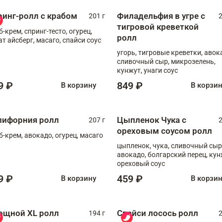
ринг-ролл с крабом
Филадельфия в угре с
201 г
2
тигровой креветкой
б-крем, спринг-тесто, огурец,
ролл
ат айсберг, масаго, спайси соус
угорь, тигровые креветки, авок
сливочный сыр, микрозелень,
кунжут, унаги соус
9 ₽
849 ₽
В корзину
В корзи
лифорния ролл
Цыпленок Чука с
207 г
2
ореховым соусом ролл
б-крем, авокадо, огурец, масаго
цыпленок, чука, сливочный сыр
авокадо, болгарский перец, кун
ореховый соус
9 ₽
459 ₽
В корзину
В корзи
ощной XL ролл
Спайси лосось ролл
194 г
2