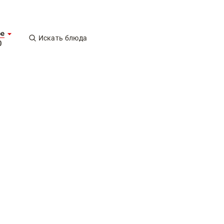
ое
Искать блюда
0