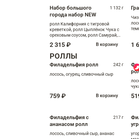
Набор большого
Гр
1 132 г
города набор NEW
Чиз
лос
ролл Калифорния с тигровой
тем
креветкой, ролл Цыплёнок Чука с
кре
ореховым соусом, ролл Самурай,
ролл Шиитаке пиканто, Спринг-
2 315 ₽
1 
В корзину
ролл с крабом
РОЛЛЫ
Филадельфия ролл
Фи
242 г
ро
лосось, огурец, сливочный сыр
лос
чук
759 ₽
51
В корзину
Филадельфия с
Фи
217 г
ананасом ролл
уг
лосось, сливочный сыр, ананас
уго
мас