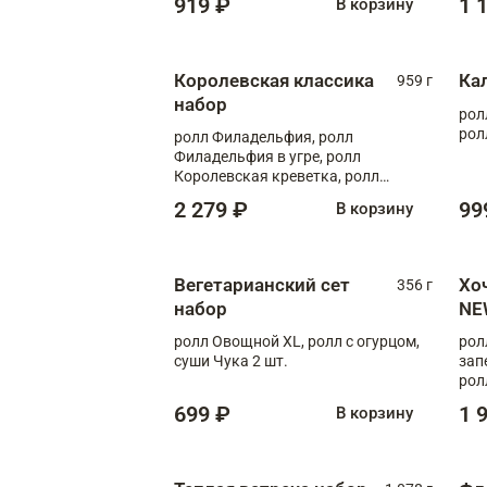
919 ₽
1 
В корзину
Королевская классика
Ка
959 г
набор
рол
рол
ролл Филадельфия, ролл
Филадельфия в угре, ролл
Королевская креветка, ролл
Калифорния
2 279 ₽
99
В корзину
Вегетарианский сет
Хо
356 г
набор
NE
ролл Овощной XL, ролл с огурцом,
рол
суши Чука 2 шт.
зап
рол
699 ₽
1 
В корзину