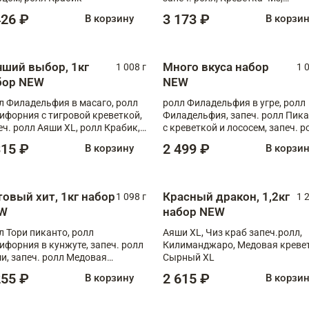
Запечённый лосось терияки,
426 ₽
3 173 ₽
В корзину
В корзи
Флорида
чший выбор, 1кг
Много вкуса набор
1 008 г
1 
бор NEW
NEW
л Филадельфия в масаго, ролл
ролл Филадельфия в угре, ролл
ифорния с тигровой креветкой,
Филадельфия, запеч. ролл Пик
еч. ролл Аяши XL, ролл Крабик,
с креветкой и лососем, запеч. р
еч. ролл Лосось терияки
С тигровой креветкой
315 ₽
2 499 ₽
В корзину
В корзи
товый хит, 1кг набор
Красный дракон, 1,2кг
1 098 г
1 
W
набор NEW
л Тори пиканто, ролл
Аяши XL, Чиз краб запеч.ролл,
ифорния в кунжуте, запеч. ролл
Килиманджаро, Медовая кревет
и, запеч. ролл Медовая
Сырный XL
ветка, ролл Филадельфия с
255 ₽
2 615 ₽
В корзину
В корзи
ой