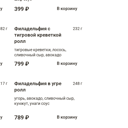
399 ₽
ну
В корзину
Филадельфия с
82 г
232 г
тигровой креветкой
ролл
тигровые креветки, лосось,
сливочный сыр, авокадо
799 ₽
ну
В корзину
Филадельфия в угре
17 г
248 г
ролл
угорь, авокадо, сливочный сыр,
кунжут, унаги соус
789 ₽
ну
В корзину