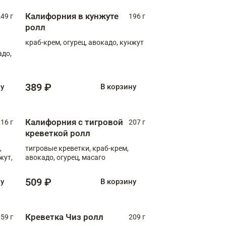
Калифорния в кунжуте
49 г
196 г
ролл
краб-крем, огурец, авокадо, кунжут
адо,
389 ₽
ну
В корзину
Калифорния с тигровой
16 г
207 г
креветкой ролл
,
тигровые креветки, краб-крем,
жут,
авокадо, огурец, масаго
509 ₽
ну
В корзину
Креветка Чиз ролл
59 г
209 г