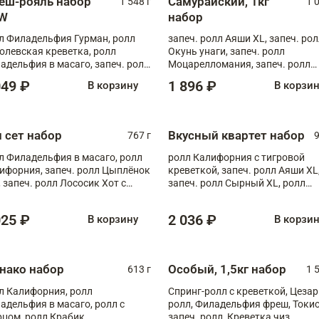
еш-рояль набор
Самурайский, 1кг
1 548 г
1 
W
набор
л Филадельфия Гурман, ролл
запеч. ролл Аяши XL, запеч. ро
олевская креветка, ролл
Окунь унаги, запеч. ролл
адельфия в масаго, запеч. ролл
Моцарелломания, запеч. ролл
ось Унаги XL, запеч. ролл
Килиманджаро
049 ₽
1 896 ₽
В корзину
В корзи
ровая креветка с моцареллой,
еч. ролл Эби краб с лососем
п сет набор
Вкусный квартет набор
767 г
9
л Филадельфия в масаго, ролл
ролл Калифорния с тигровой
ифорния, запеч. ролл Цыплёнок
креветкой, запеч. ролл Аяши XL
, запеч. ролл Лососик Хот с
запеч. ролл Сырный XL, ролл
ияки , запеч. ролл Крабик Хот
Калифорния
025 ₽
2 036 ₽
В корзину
В корзи
нако набор
Особый, 1,5кг набор
613 г
1 
л Калифорния, ролл
Спринг-ролл с креветкой, Цезар
адельфия в масаго, ролл с
ролл, Филадельфия фреш, Токи
рцом, ролл Крабик
запеч. ролл, Креветка чиз,