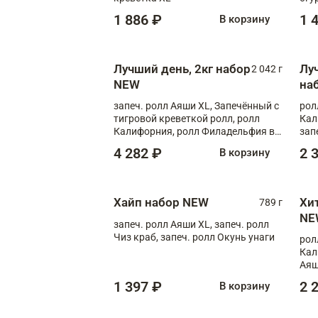
1 886 ₽
1 
В корзину
Лучший день, 2кг набор
Лу
2 042 г
NEW
на
запеч. ролл Аяши XL, Запечённый с
рол
тигровой креветкой ролл, ролл
Кал
Калифорния, ролл Филадельфия в
зап
масаго, запеч. ролл Румяный XL,
зап
4 282 ₽
2 
В корзину
запеч. ролл Моцарелломания, ролл
Сырная креветка XL, запеч. ролл
Сырный XL
Хайп набор NEW
Хи
789 г
NE
запеч. ролл Аяши XL, запеч. ролл
Чиз краб, запеч. ролл Окунь унаги
рол
Кал
Аяш
кре
1 397 ₽
2 
В корзину
чук