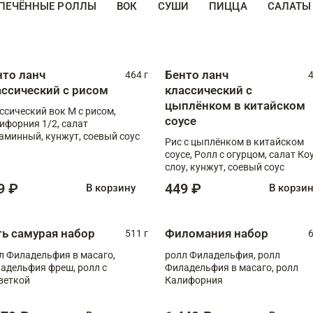
ПЕЧЁННЫЕ РОЛЛЫ
ВОК
СУШИ
ПИЦЦА
САЛАТЫ
нто ланч
Бенто ланч
464 г
4
ассический с рисом
классический с
цыплёнком в китайском
ссический вок М с рисом,
соусе
ифорния 1/2, салат
аминный, кунжут, соевый соус
Рис с цыплёнком в китайском
соусе, Ролл с огурцом, салат Ко
слоу, кунжут, соевый соус
9 ₽
449 ₽
В корзину
В корзи
ть самурая набор
Филомания набор
511 г
6
л Филадельфия в масаго,
ролл Филадельфия, ролл
адельфия фреш, ролл с
Филадельфия в масаго, ролл
веткой
Калифорния