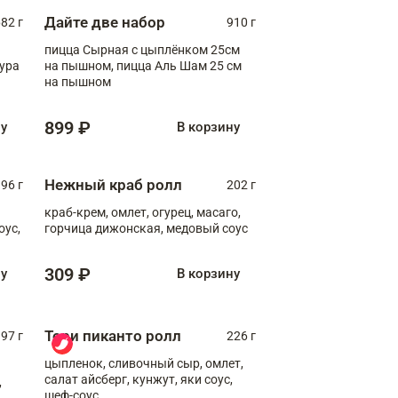
Дайте две набор
82 г
910 г
пицца Сырная с цыплёнком 25см
пура
на пышном, пицца Аль Шам 25 см
на пышном
899 ₽
ну
В корзину
Нежный краб ролл
96 г
202 г
краб-крем, омлет, огурец, масаго,
оус,
горчица дижонская, медовый соус
309 ₽
ну
В корзину
Тори пиканто ролл
97 г
226 г
цыпленок, сливочный сыр, омлет,
салат айсберг, кунжут, яки соус,
,
шеф-соус