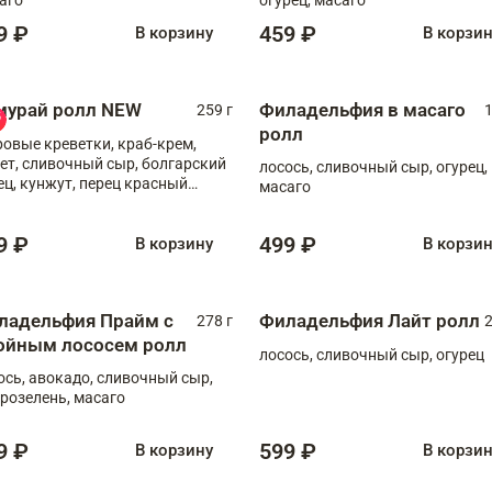
9 ₽
459 ₽
В корзину
В корзи
мурай ролл NEW
Филадельфия в масаго
259 г
1
ролл
ровые креветки, краб-крем,
ет, сливочный сыр, болгарский
лосось, сливочный сыр, огурец,
ец, кунжут, перец красный
масаго
отый, масаго, шеф-соус
9 ₽
499 ₽
В корзину
В корзи
ладельфия Прайм с
Филадельфия Лайт ролл
278 г
2
ойным лососем ролл
лосось, сливочный сыр, огурец
ось, авокадо, сливочный сыр,
розелень, масаго
9 ₽
599 ₽
В корзину
В корзи