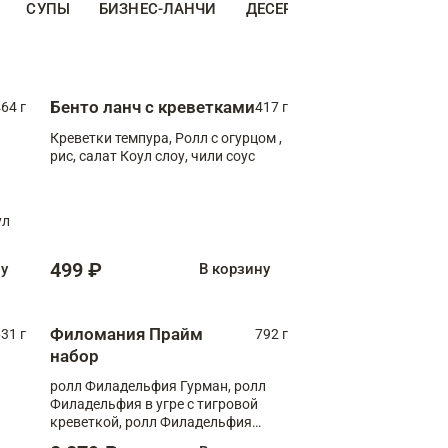
СУПЫ
БИЗНЕС-ЛАНЧИ
ДЕСЕРТЫ
ДОПОЛНИТЕ
Бенто ланч с креветками
64 г
417 г
Креветки темпура, Ролл с огурцом ,
рис, салат Коул слоу, чили соус
ул
499 ₽
ну
В корзину
Филомания Прайм
31 г
792 г
набор
ролл Филадельфия Гурман, ролл
Филадельфия в угре с тигровой
креветкой, ролл Филадельфия
Прайм с двойным лососем