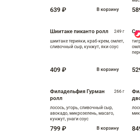
639 ₽
58
В корзину
Шиитаке пиканто ролл
Са
249 г
шиитаке терияки, краб-крем, омлет,
тиг
сливочный сыр, кунжут, яки соус
омл
пер
мол
409 ₽
52
В корзину
Филадельфия Гурман
Фи
266 г
ролл
дв
лосось, угорь, сливочный сыр,
лос
авокадо, микрозелень, масаго,
мик
кунжут, унаги соус
799 ₽
84
В корзину