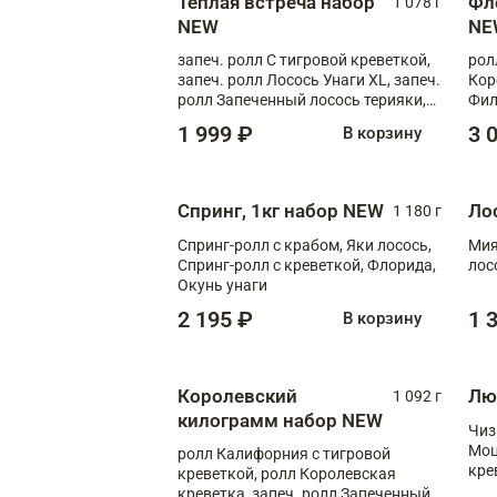
Теплая встреча набор
Фл
1 078 г
NEW
NE
запеч. ролл С тигровой креветкой,
рол
запеч. ролл Лосось Унаги XL, запеч.
Кор
ролл Запеченный лосось терияки,
Фил
запеч. ролл Румяный XL
Лос
1 999 ₽
3 
В корзину
Тиг
зап
Спринг, 1кг набор NEW
Ло
1 180 г
Спринг-ролл с крабом, Яки лосось,
Мия
Спринг-ролл с креветкой, Флорида,
лос
Окунь унаги
2 195 ₽
1 
В корзину
Королевский
Лю
1 092 г
килограмм набор NEW
Чиз
Моц
ролл Калифорния с тигровой
кре
креветкой, ролл Королевская
креветка, запеч. ролл Запеченный