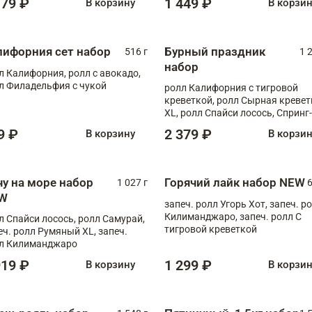
179 ₽
1 449 ₽
В корзину
В корзи
лифорния сет набор
Бурный праздник
516 г
1 
набор
л Калифорния, ролл с авокадо,
л Филадельфия с чукой
ролл Калифорния с тигровой
креветкой, ролл Сырная кревет
XL, ролл Спайси лосось, Спринг-
ролл с угрем и лососем, запеч. 
9 ₽
2 379 ₽
В корзину
В корзи
Медовая креветка
чу на море набор
Горячий лайк набор NEW
1 027 г
6
W
запеч. ролл Угорь Хот, запеч. р
Килиманджаро, запеч. ролл С
л Спайси лосось, ролл Самурай,
тигровой креветкой
еч. ролл Румяный XL, запеч.
л Килиманджаро
919 ₽
1 299 ₽
В корзину
В корзи