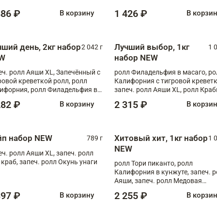
886 ₽
1 426 ₽
В корзину
В корзи
чший день, 2кг набор
Лучший выбор, 1кг
2 042 г
1 
W
набор NEW
еч. ролл Аяши XL, Запечённый с
ролл Филадельфия в масаго, ро
ровой креветкой ролл, ролл
Калифорния с тигровой креветк
ифорния, ролл Филадельфия в
запеч. ролл Аяши XL, ролл Краб
аго, запеч. ролл Румяный XL,
запеч. ролл Лосось терияки
282 ₽
2 315 ₽
В корзину
В корзи
еч. ролл Моцарелломания, ролл
ная креветка XL, запеч. ролл
ный XL
йп набор NEW
Хитовый хит, 1кг набор
789 г
1 
NEW
еч. ролл Аяши XL, запеч. ролл
 краб, запеч. ролл Окунь унаги
ролл Тори пиканто, ролл
Калифорния в кунжуте, запеч. 
Аяши, запеч. ролл Медовая
креветка, ролл Филадельфия с
397 ₽
2 255 ₽
В корзину
В корзи
чукой