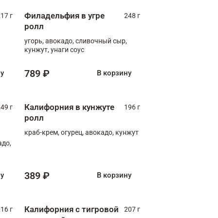
Филадельфия в угре
17 г
248 г
ролл
угорь, авокадо, сливочный сыр,
кунжут, унаги соус
789 ₽
ну
В корзину
Калифорния в кунжуте
49 г
196 г
ролл
краб-крем, огурец, авокадо, кунжут
адо,
389 ₽
ну
В корзину
Калифорния с тигровой
16 г
207 г