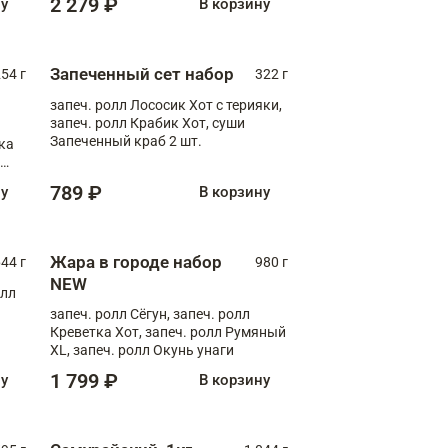
2 279 ₽
ну
В корзину
Запеченный сет набор
254 г
322 г
запеч. ролл Лососик Хот с терияки,
запеч. ролл Крабик Хот, суши
Запеченный краб 2 шт.
ка
ролл
789 ₽
ну
В корзину
Жара в городе набор
44 г
980 г
NEW
олл
запеч. ролл Сёгун, запеч. ролл
Креветка Хот, запеч. ролл Румяный
XL, запеч. ролл Окунь унаги
1 799 ₽
ну
В корзину