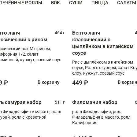
ПЕЧЁННЫЕ РОЛЛЫ
ВОК
СУШИ
ПИЦЦА
САЛАТЫ
нто ланч
Бенто ланч
464 г
4
ассический с рисом
классический с
цыплёнком в китайском
ссический вок М с рисом,
соусе
ифорния 1/2, салат
аминный, кунжут, соевый соус
Рис с цыплёнком в китайском
соусе, Ролл с огурцом, салат Ко
слоу, кунжут, соевый соус
9 ₽
449 ₽
В корзину
В корзи
ть самурая набор
Филомания набор
511 г
6
л Филадельфия в масаго, ролл
ролл Филадельфия, ролл
урай, ролл с креветкой
Филадельфия в масаго, ролл
Калифорния