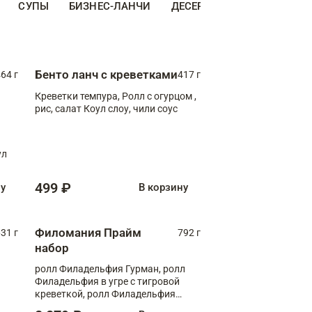
СУПЫ
БИЗНЕС-ЛАНЧИ
ДЕСЕРТЫ
ДОПОЛНИТЕ
Бенто ланч с креветками
64 г
417 г
Креветки темпура, Ролл с огурцом ,
рис, салат Коул слоу, чили соус
ул
499 ₽
ну
В корзину
Филомания Прайм
31 г
792 г
набор
ролл Филадельфия Гурман, ролл
Филадельфия в угре с тигровой
креветкой, ролл Филадельфия
Прайм с двойным лососем