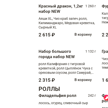
Красный дракон, 1,2кг
Фу
1 260 г
набор NEW
Кал
тиг
Аяши XL, Чиз краб запеч.ролл,
Неж
Килиманджаро, Медовая креветка,
Сырный XL
2 615 ₽
2 
В корзину
Набор большого
Гр
1 132 г
города набор NEW
Чиз
лос
ролл Калифорния с тигровой
тем
креветкой, ролл Цыплёнок Чука с
кре
ореховым соусом, ролл Самурай,
ролл Шиитаке пиканто, Спринг-
2 315 ₽
1 
В корзину
ролл с крабом
РОЛЛЫ
Филадельфия ролл
Фи
242 г
ро
лосось, огурец, сливочный сыр
лос