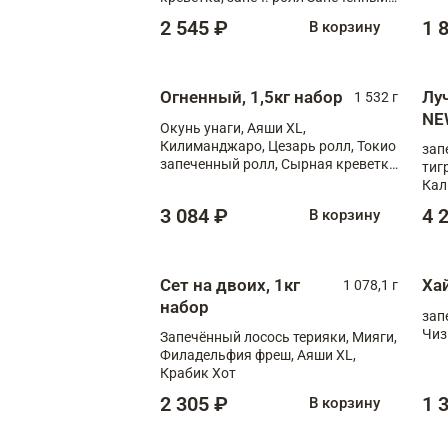
лосось терияки, запеч. ролл Аяши
2 545 ₽
1 
В корзину
XL, запеч. ролл Крабик Хот
Огненный, 1,5кг набор
Лу
1 532 г
NE
Окунь унаги, Аяши XL,
Килиманджаро, Цезарь ролл, Токио
зап
запеченный ролл, Сырная креветка
тиг
XL
Кал
мас
3 084 ₽
4 
В корзину
зап
Сыр
Сыр
Сет на двоих, 1кг
Ха
1 078,1 г
набор
зап
Чиз
Запечённый лосось терияки, Мияги,
Филадельфия фреш, Аяши XL,
Крабик Хот
2 305 ₽
1 
В корзину