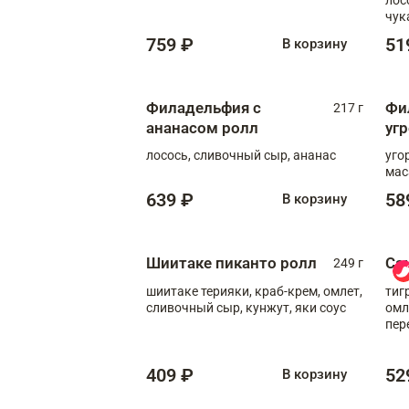
чук
759 ₽
51
В корзину
Филадельфия с
Фи
217 г
ананасом ролл
уг
лосось, сливочный сыр, ананас
уго
мас
639 ₽
58
В корзину
Шиитаке пиканто ролл
Са
249 г
шиитаке терияки, краб-крем, омлет,
тиг
сливочный сыр, кунжут, яки соус
омл
пер
мол
409 ₽
52
В корзину