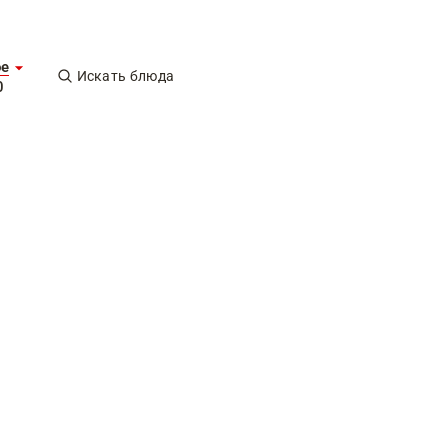
ое
Искать блюда
0