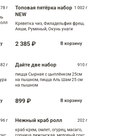
Топовая пятёрка набор
78 г
1 002 г
NEW
нь
ролл
Креветка чиз, Филадельфия фреш,
Аяши, Румяный, Окунь унаги
2 385 ₽
ну
В корзину
Дайте две набор
82 г
910 г
пицца Сырная с цыплёнком 25см
пура
на пышном, пицца Аль Шам 25 см
на пышном
899 ₽
ну
В корзину
Нежный краб ролл
96 г
202 г
краб-крем, омлет, огурец, масаго,
оус,
горчица дижонская, медовый соус