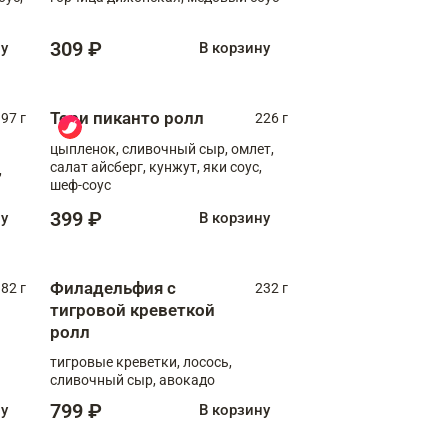
309 ₽
ну
В корзину
Тори пиканто ролл
97 г
226 г
цыпленок, сливочный сыр, омлет,
салат айсберг, кунжут, яки соус,
,
шеф-соус
399 ₽
ну
В корзину
Филадельфия с
82 г
232 г
тигровой креветкой
ролл
тигровые креветки, лосось,
сливочный сыр, авокадо
799 ₽
ну
В корзину