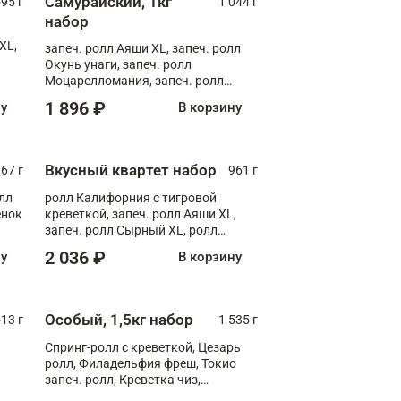
Самурайский, 1кг
595 г
1 044 г
набор
XL,
запеч. ролл Аяши XL, запеч. ролл
Окунь унаги, запеч. ролл
Моцарелломания, запеч. ролл
Килиманджаро
1 896 ₽
ну
В корзину
Вкусный квартет набор
67 г
961 г
лл
ролл Калифорния с тигровой
ёнок
креветкой, запеч. ролл Аяши XL,
запеч. ролл Сырный XL, ролл
т
Калифорния
2 036 ₽
ну
В корзину
Особый, 1,5кг набор
13 г
1 535 г
Спринг-ролл с креветкой, Цезарь
ролл, Филадельфия фреш, Токио
запеч. ролл, Креветка чиз,
Запечённый лосось терияки,