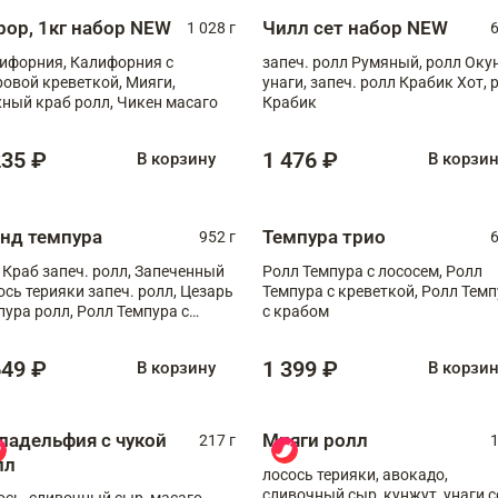
рор, 1кг набор NEW
Чилл сет набор NEW
1 028 г
6
ифорния, Калифорния с
запеч. ролл Румяный, ролл Оку
ровой креветкой, Мияги,
унаги, запеч. ролл Крабик Хот, 
ный краб ролл, Чикен масаго
Крабик
235 ₽
1 476 ₽
В корзину
В корзи
анд темпура
Темпура трио
952 г
6
 Краб запеч. ролл, Запеченный
Ролл Темпура с лососем, Ролл
ось терияки запеч. ролл, Цезарь
Темпура с креветкой, Ролл Тем
пура ролл, Ролл Темпура с
с крабом
веткой
649 ₽
1 399 ₽
В корзину
В корзи
ладельфия с чукой
Мияги ролл
217 г
1
лл
лосось терияки, авокадо,
сливочный сыр, кунжут, унаги с
ось, сливочный сыр, масаго,