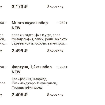
Флорида
3 173 ₽
ну
В корзину
Много вкуса набор
008 г
1 062 г
NEW
лл
ролл Филадельфия в угре, ролл
ой,
Филадельфия, запеч. ролл Пиканто
ик,
с креветкой и лососем, запеч. ролл
С тигровой креветкой
2 499 ₽
ну
В корзину
Фортуна, 1,2кг набор
098 г
1 223 г
NEW
Калифорния, Флорида,
ролл
Килиманджаро, Окунь унаги,
Филадельфия фреш
2 405 ₽
ну
В корзину