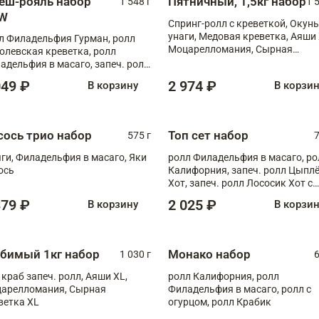
еш-рояль набор
Пятничный, 1,5кг набор
1 548 г
1 
W
Спринг-ролл с креветкой, Окунь
унаги, Медовая креветка, Аяши 
л Филадельфия Гурман, ролл
Моцарелломания, Сырная
олевская креветка, ролл
креветка XL
адельфия в масаго, запеч. ролл
ось Унаги XL, запеч. ролл
049 ₽
2 974 ₽
В корзину
В корзи
ровая креветка с моцареллой,
еч. ролл Эби краб с лососем
сось трио набор
Топ сет набор
575 г
7
ги, Филадельфия в масаго, Яки
ролл Филадельфия в масаго, ро
ось
Калифорния, запеч. ролл Цыпл
Хот, запеч. ролл Лососик Хот с
терияки , запеч. ролл Крабик Хо
379 ₽
2 025 ₽
В корзину
В корзи
бимый 1кг набор
Монако набор
1 030 г
6
 краб запеч. ролл, Аяши XL,
ролл Калифорния, ролл
арелломания, Сырная
Филадельфия в масаго, ролл с
ветка XL
огурцом, ролл Крабик