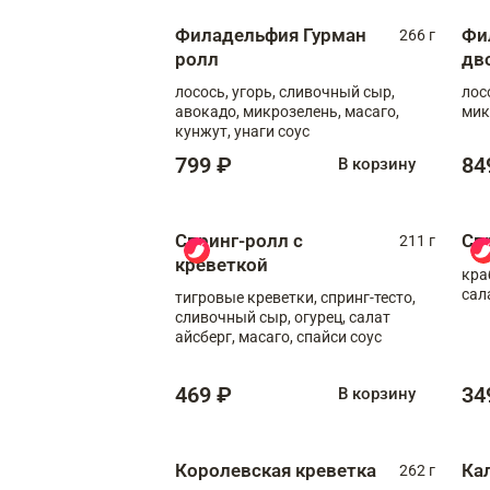
Филадельфия Гурман
Фи
266 г
ролл
дв
лосось, угорь, сливочный сыр,
лос
авокадо, микрозелень, масаго,
мик
кунжут, унаги соус
799 ₽
84
В корзину
Спринг-ролл с
Сп
211 г
креветкой
кра
сал
тигровые креветки, спринг-тесто,
сливочный сыр, огурец, салат
айсберг, масаго, спайси соус
469 ₽
34
В корзину
Королевская креветка
Ка
262 г