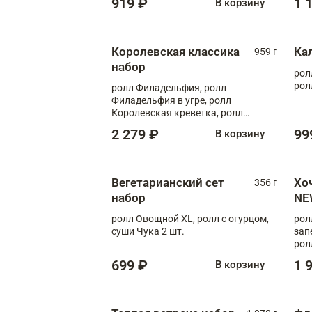
919 ₽
1 
В корзину
Королевская классика
Ка
959 г
набор
рол
рол
ролл Филадельфия, ролл
Филадельфия в угре, ролл
Королевская креветка, ролл
Калифорния
2 279 ₽
99
В корзину
Вегетарианский сет
Хо
356 г
набор
NE
ролл Овощной XL, ролл с огурцом,
рол
суши Чука 2 шт.
зап
рол
699 ₽
1 
В корзину