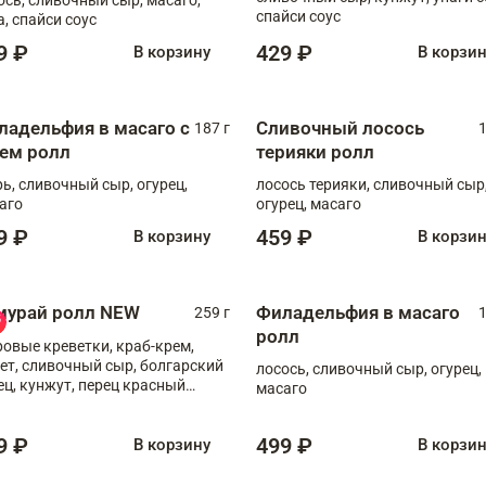
спайси соус
а, спайси соус
9 ₽
429 ₽
В корзину
В корзи
ладельфия в масаго с
Сливочный лосось
187 г
1
рем ролл
терияки ролл
рь, сливочный сыр, огурец,
лосось терияки, сливочный сыр
аго
огурец, масаго
9 ₽
459 ₽
В корзину
В корзи
мурай ролл NEW
Филадельфия в масаго
259 г
1
ролл
ровые креветки, краб-крем,
ет, сливочный сыр, болгарский
лосось, сливочный сыр, огурец,
ец, кунжут, перец красный
масаго
отый, масаго, шеф-соус
9 ₽
499 ₽
В корзину
В корзи