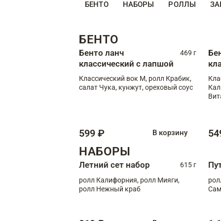
БЕНТО
НАБОРЫ
РОЛЛЫ
ЗА
БЕНТО
Бенто ланч
Бе
469 г
классический с лапшой
кл
Классический вок М, ролл Крабик,
Кла
салат Чука, кунжут, ореховый соус
Кал
Вит
599 ₽
54
В корзину
НАБОРЫ
Летний сет набор
Пу
615 г
ролл Калифорния, ролл Мияги,
рол
ролл Нежный краб
Сам