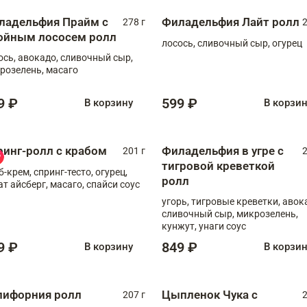
ладельфия Прайм с
Филадельфия Лайт ролл
278 г
2
ойным лососем ролл
лосось, сливочный сыр, огурец
ось, авокадо, сливочный сыр,
розелень, масаго
9 ₽
599 ₽
В корзину
В корзи
ринг-ролл с крабом
Филадельфия в угре с
201 г
2
тигровой креветкой
б-крем, спринг-тесто, огурец,
ролл
ат айсберг, масаго, спайси соус
угорь, тигровые креветки, авок
сливочный сыр, микрозелень,
кунжут, унаги соус
9 ₽
849 ₽
В корзину
В корзи
лифорния ролл
Цыпленок Чука с
207 г
2