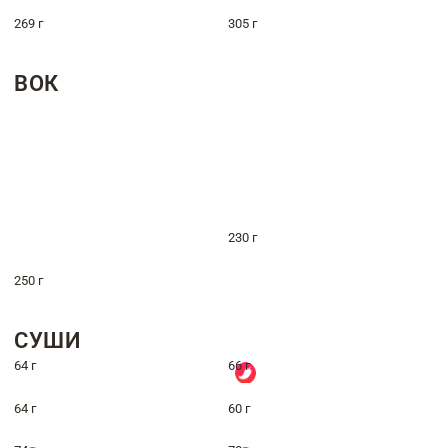
269 г
305 г
ВОК
230 г
250 г
СУШИ
64 г
66 г
64 г
60 г