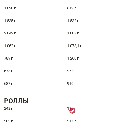
1 030 г
613 г
1 535 г
1 532 г
2 042 г
1 008 г
1 062 г
1 078,1 г
789 г
1 260 г
678 г
952 г
682 г
910 г
РОЛЛЫ
242 г
196 г
202 г
217 г