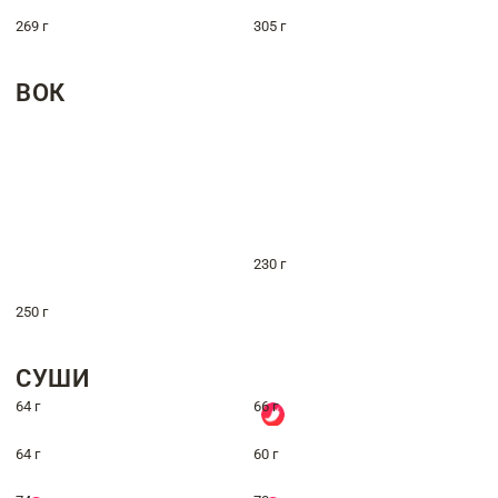
269 г
305 г
ВОК
230 г
250 г
СУШИ
64 г
66 г
64 г
60 г