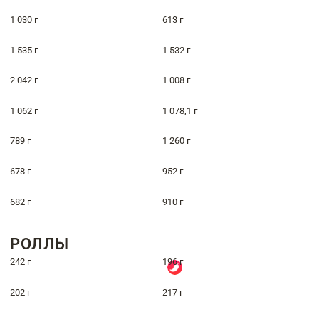
1 030 г
613 г
1 535 г
1 532 г
2 042 г
1 008 г
1 062 г
1 078,1 г
789 г
1 260 г
678 г
952 г
682 г
910 г
РОЛЛЫ
242 г
196 г
202 г
217 г