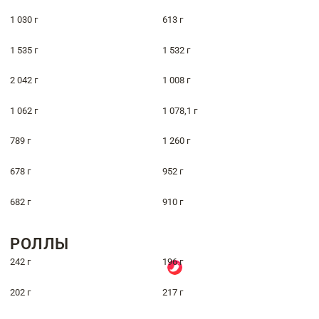
1 030 г
613 г
1 535 г
1 532 г
2 042 г
1 008 г
1 062 г
1 078,1 г
789 г
1 260 г
678 г
952 г
682 г
910 г
РОЛЛЫ
242 г
196 г
202 г
217 г