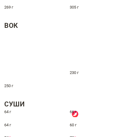
269 г
305 г
ВОК
230 г
250 г
СУШИ
64 г
66 г
64 г
60 г