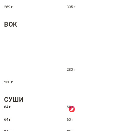
269 г
305 г
ВОК
230 г
250 г
СУШИ
64 г
66 г
64 г
60 г