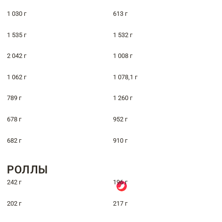
1 030 г
613 г
1 535 г
1 532 г
2 042 г
1 008 г
1 062 г
1 078,1 г
789 г
1 260 г
678 г
952 г
682 г
910 г
РОЛЛЫ
242 г
196 г
202 г
217 г