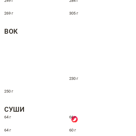
249 г
284 г
269 г
305 г
ВОК
230 г
250 г
СУШИ
64 г
66 г
64 г
60 г