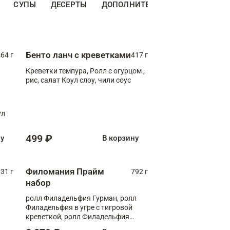
СУПЫ
ДЕСЕРТЫ
ДОПОЛНИТЕЛЬНО
НАПИТКИ
Бенто ланч с креветками
64 г
417 г
Креветки темпура, Ролл с огурцом ,
рис, салат Коул слоу, чили соус
ул
499 ₽
ну
В корзину
Филомания Прайм
31 г
792 г
набор
ролл Филадельфия Гурман, ролл
Филадельфия в угре с тигровой
креветкой, ролл Филадельфия
Прайм с двойным лососем