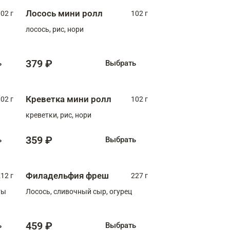
Лосось мини ролл
02 г
102 г
лосось, рис, нори
379 ₽
ь
Выбрать
Креветка мини ролл
02 г
102 г
креветки, рис, нори
359 ₽
ь
Выбрать
Филадельфия фреш
12 г
227 г
ты
Лосось, сливочный сыр, огурец
459 ₽
ь
Выбрать