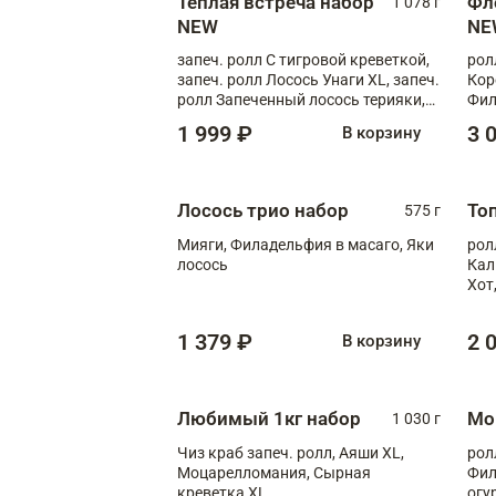
Теплая встреча набор
Фл
1 078 г
NEW
NE
запеч. ролл С тигровой креветкой,
рол
запеч. ролл Лосось Унаги XL, запеч.
Кор
ролл Запеченный лосось терияки,
Фил
запеч. ролл Румяный XL
Лос
1 999 ₽
3 
В корзину
Тиг
зап
Лосось трио набор
То
575 г
Мияги, Филадельфия в масаго, Яки
рол
лосось
Кал
Хот
тер
1 379 ₽
2 
В корзину
Любимый 1кг набор
Мо
1 030 г
Чиз краб запеч. ролл, Аяши XL,
рол
Моцарелломания, Сырная
Фил
креветка XL
огу