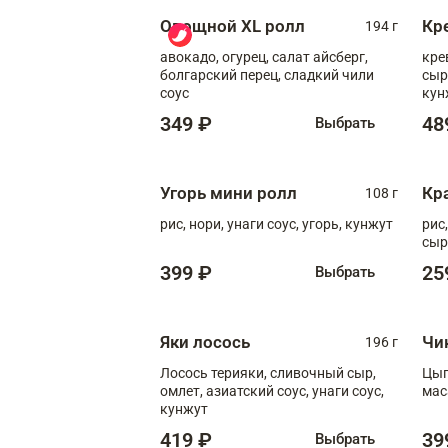
Овощной XL ролл
Кр
194 г
авокадо, огурец, салат айсберг,
кре
болгарский перец, сладкий чили
сыр
соус
кун
диж
349 ₽
48
Выбрать
Угорь мини ролл
Кр
108 г
рис, нори, унаги соус, угорь, кунжут
рис
сыр
399 ₽
25
Выбрать
Яки лосось
Чи
196 г
Лосось терияки, сливочный сыр,
Цып
омлет, азиатский соус, унаги соус,
мас
кунжут
419 ₽
39
Выбрать