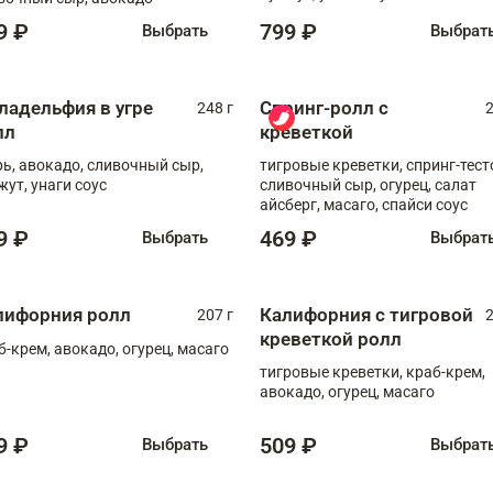
9 ₽
799 ₽
Выбрать
Выбрат
ладельфия в угре
Спринг-ролл с
248 г
2
лл
креветкой
рь, авокадо, сливочный сыр,
тигровые креветки, спринг-тест
жут, унаги соус
сливочный сыр, огурец, салат
айсберг, масаго, спайси соус
9 ₽
469 ₽
Выбрать
Выбрат
лифорния ролл
Калифорния с тигровой
207 г
2
креветкой ролл
б-крем, авокадо, огурец, масаго
тигровые креветки, краб-крем,
авокадо, огурец, масаго
9 ₽
509 ₽
Выбрать
Выбрат