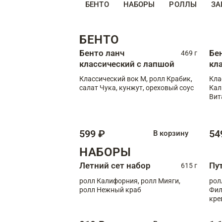
БЕНТО
НАБОРЫ
РОЛЛЫ
ЗА
БЕНТО
Бенто ланч
Бе
469 г
классический с лапшой
кл
Классический вок М, ролл Крабик,
Кла
салат Чука, кунжут, ореховый соус
Кал
Вит
599 ₽
54
В корзину
НАБОРЫ
Летний сет набор
Пу
615 г
ролл Калифорния, ролл Мияги,
рол
ролл Нежный краб
Фил
кре