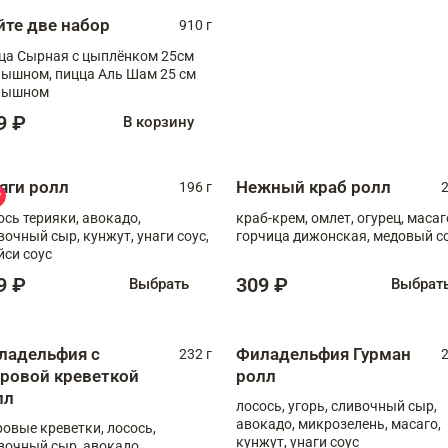
йте две набор
910 г
ца Сырная с цыплёнком 25см
, пицца Аль Шам 25 см
пышном
9 ₽
В корзину
яги ролл
Нежный краб ролл
196 г
2
ось терияки, авокадо,
краб-крем, омлет, огурец, масаг
вочный сыр, кунжут, унаги соус,
горчица дижонская, медовый с
йси соус
9 ₽
309 ₽
Выбрать
Выбрат
ладельфия с
Филадельфия Гурман
232 г
2
гровой креветкой
ролл
лл
лосось, угорь, сливочный сыр,
авокадо, микрозелень, масаго,
ровые креветки, лосось,
кунжут, унаги соус
вочный сыр, авокадо