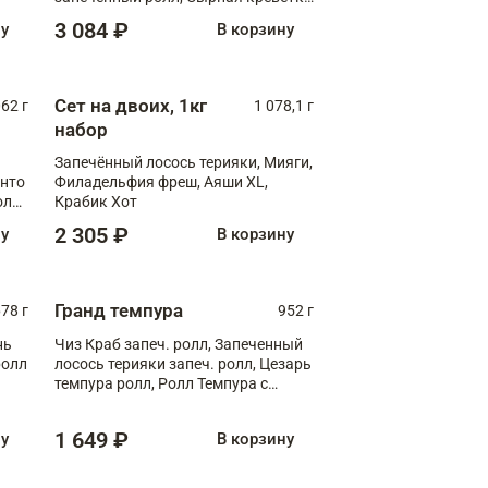
XL
3 084 ₽
ну
В корзину
Сет на двоих, 1кг
062 г
1 078,1 г
набор
Запечённый лосось терияки, Мияги,
анто
Филадельфия фреш, Аяши XL,
олл
Крабик Хот
2 305 ₽
ну
В корзину
Гранд темпура
78 г
952 г
нь
Чиз Краб запеч. ролл, Запеченный
ролл
лосось терияки запеч. ролл, Цезарь
темпура ролл, Ролл Темпура с
креветкой
1 649 ₽
ну
В корзину