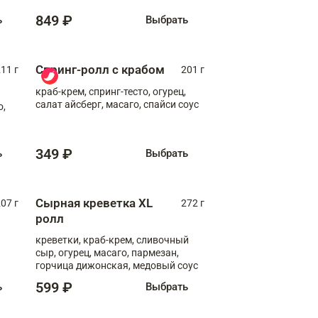
849 ₽
ь
Выбрать
Спринг-ролл с крабом
11 г
201 г
краб-крем, спринг-тесто, огурец,
салат айсберг, масаго, спайси соус
о,
349 ₽
ь
Выбрать
Сырная креветка XL
07 г
272 г
ролл
креветки, краб-крем, сливочный
сыр, огурец, масаго, пармезан,
горчица дижонская, медовый соус
599 ₽
ь
Выбрать