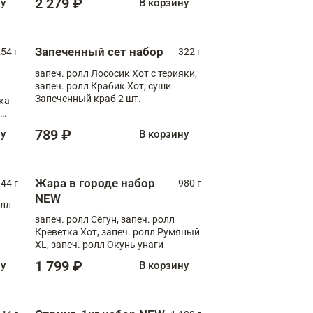
2 279 ₽
ну
В корзину
Запеченный сет набор
254 г
322 г
запеч. ролл Лососик Хот с терияки,
запеч. ролл Крабик Хот, суши
Запеченный краб 2 шт.
ка
ролл
789 ₽
ну
В корзину
Жара в городе набор
44 г
980 г
NEW
олл
запеч. ролл Сёгун, запеч. ролл
Креветка Хот, запеч. ролл Румяный
XL, запеч. ролл Окунь унаги
1 799 ₽
ну
В корзину