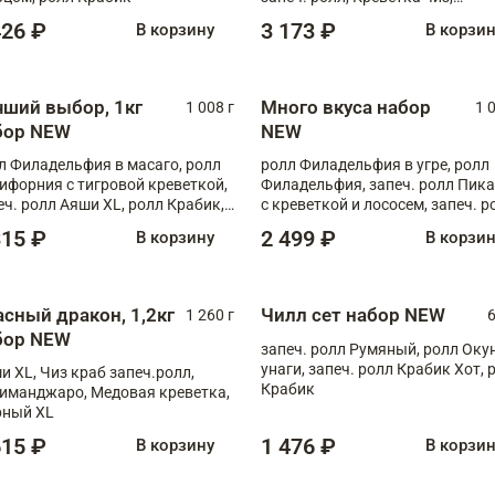
Запечённый лосось терияки,
426 ₽
3 173 ₽
В корзину
В корзи
Флорида
чший выбор, 1кг
Много вкуса набор
1 008 г
1 
бор NEW
NEW
л Филадельфия в масаго, ролл
ролл Филадельфия в угре, ролл
ифорния с тигровой креветкой,
Филадельфия, запеч. ролл Пик
еч. ролл Аяши XL, ролл Крабик,
с креветкой и лососем, запеч. р
еч. ролл Лосось терияки
С тигровой креветкой
315 ₽
2 499 ₽
В корзину
В корзи
асный дракон, 1,2кг
Чилл сет набор NEW
1 260 г
6
бор NEW
запеч. ролл Румяный, ролл Оку
унаги, запеч. ролл Крабик Хот, 
и XL, Чиз краб запеч.ролл,
Крабик
иманджаро, Медовая креветка,
ный XL
615 ₽
1 476 ₽
В корзину
В корзи