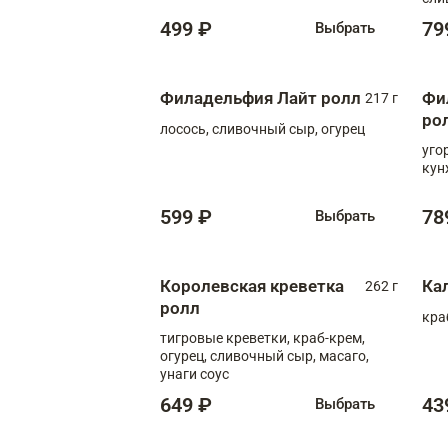
499 ₽
79
Выбрать
Филадельфия Лайт ролл
Фи
217 г
ро
лосось, сливочный сыр, огурец
уго
кун
599 ₽
78
Выбрать
Королевская креветка
Ка
262 г
ролл
кра
тигровые креветки, краб-крем,
огурец, сливочный сыр, масаго,
унаги соус
649 ₽
43
Выбрать