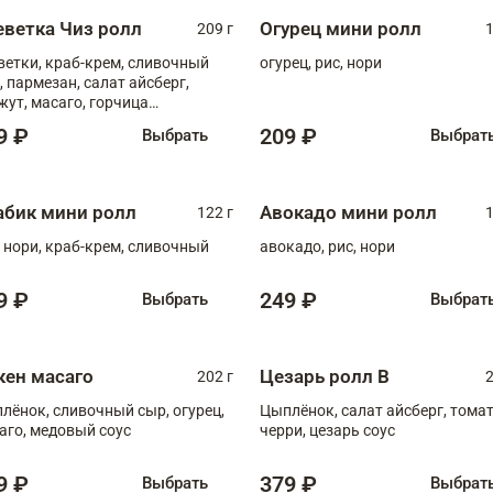
еветка Чиз ролл
Огурец мини ролл
209 г
1
ветки, краб-крем, сливочный
огурец, рис, нори
, пармезан, салат айсберг,
жут, масаго, горчица
онская, медовый соус
9 ₽
209 ₽
Выбрать
Выбрат
абик мини ролл
Авокадо мини ролл
122 г
1
, нори, краб-крем, сливочный
авокадо, рис, нори
9 ₽
249 ₽
Выбрать
Выбрат
кен масаго
Цезарь ролл В
202 г
2
лёнок, сливочный сыр, огурец,
Цыплёнок, салат айсберг, тома
аго, медовый соус
черри, цезарь соус
9 ₽
379 ₽
Выбрать
Выбрат