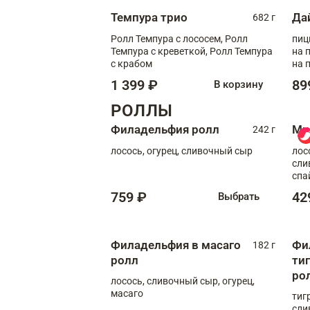
Темпура трио
Да
682 г
Ролл Темпура с лососем, Ролл
пиц
Темпура с креветкой, Ролл Темпура
на пышном
с крабом
на 
1 399 ₽
89
В корзину
РОЛЛЫ
Филадельфия ролл
Ми
242 г
лосось, огурец, сливочный сыр
лос
сли
спа
759 ₽
42
Выбрать
Филадельфия в масаго
Фи
182 г
ролл
ти
ро
лосось, сливочный сыр, огурец,
масаго
тиг
сли