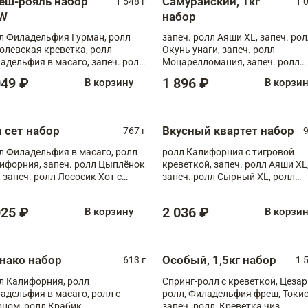
еш-рояль набор
Самурайский, 1кг
1 548 г
1 
W
набор
л Филадельфия Гурман, ролл
запеч. ролл Аяши XL, запеч. ро
олевская креветка, ролл
Окунь унаги, запеч. ролл
адельфия в масаго, запеч. ролл
Моцарелломания, запеч. ролл
ось Унаги XL, запеч. ролл
Килиманджаро
049 ₽
1 896 ₽
В корзину
В корзи
ровая креветка с моцареллой,
еч. ролл Эби краб с лососем
п сет набор
Вкусный квартет набор
767 г
9
л Филадельфия в масаго, ролл
ролл Калифорния с тигровой
ифорния, запеч. ролл Цыплёнок
креветкой, запеч. ролл Аяши XL
, запеч. ролл Лососик Хот с
запеч. ролл Сырный XL, ролл
ияки , запеч. ролл Крабик Хот
Калифорния
025 ₽
2 036 ₽
В корзину
В корзи
нако набор
Особый, 1,5кг набор
613 г
1 
л Калифорния, ролл
Спринг-ролл с креветкой, Цезар
адельфия в масаго, ролл с
ролл, Филадельфия фреш, Токи
рцом, ролл Крабик
запеч. ролл, Креветка чиз,