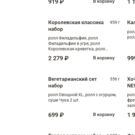
919 ₽
1 
В корзину
Королевская классика
Ка
959 г
набор
рол
рол
ролл Филадельфия, ролл
Филадельфия в угре, ролл
Королевская креветка, ролл
Калифорния
2 279 ₽
99
В корзину
Вегетарианский сет
Хо
356 г
набор
NE
ролл Овощной XL, ролл с огурцом,
рол
суши Чука 2 шт.
фре
зап
699 ₽
1 
В корзину