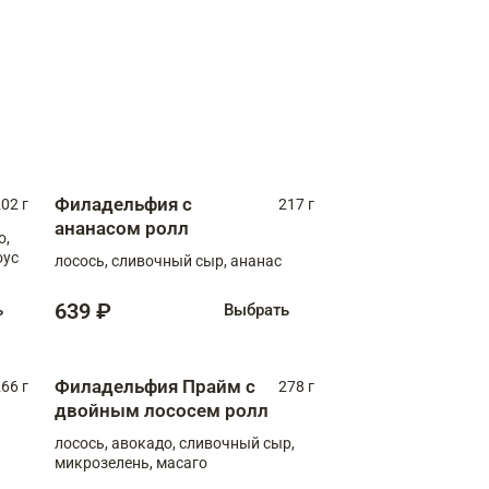
Филадельфия с
02 г
217 г
ананасом ролл
о,
оус
лосось, сливочный сыр, ананас
639 ₽
ь
Выбрать
Филадельфия Прайм с
66 г
278 г
двойным лососем ролл
лосось, авокадо, сливочный сыр,
микрозелень, масаго