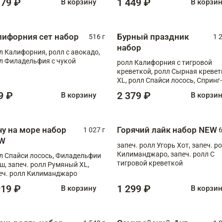
179 ₽
1 449 ₽
В корзину
В корзи
лифорния сет набор
Бурный праздник
516 г
1 
набор
л Калифорния, ролл с авокадо,
л Филадельфия с чукой
ролл Калифорния с тигровой
креветкой, ролл Сырная кревет
XL, ролл Спайси лосось, Спринг-
ролл с угрем и лососем, запеч. 
9 ₽
2 379 ₽
В корзину
В корзи
Медовая креветка
чу на море набор
Горячий лайк набор NEW
1 027 г
6
W
запеч. ролл Угорь Хот, запеч. р
Килиманджаро, запеч. ролл С
л Спайси лосось, Филадельфии
тигровой креветкой
ш, запеч. ролл Румяный XL,
еч. ролл Килиманджаро
919 ₽
1 299 ₽
В корзину
В корзи