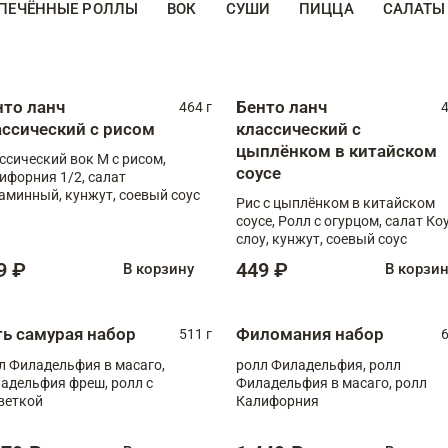
ПЕЧЁННЫЕ РОЛЛЫ
ВОК
СУШИ
ПИЦЦА
САЛАТЫ
нто ланч
Бенто ланч
464 г
4
ассический с рисом
классический с
цыплёнком в китайском
ссический вок М с рисом,
соусе
ифорния 1/2, салат
аминный, кунжут, соевый соус
Рис с цыплёнком в китайском
соусе, Ролл с огурцом, салат Ко
слоу, кунжут, соевый соус
9 ₽
449 ₽
В корзину
В корзи
ть самурая набор
Филомания набор
511 г
6
л Филадельфия в масаго,
ролл Филадельфия, ролл
адельфия фреш, ролл с
Филадельфия в масаго, ролл
веткой
Калифорния