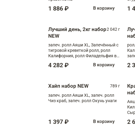
1 886 ₽
1 
В корзину
Лучший день, 2кг набор
Лу
2 042 г
NEW
на
запеч. ролл Аяши XL, Запечённый с
рол
тигровой креветкой ролл, ролл
Кал
Калифорния, ролл Филадельфия в
зап
масаго, запеч. ролл Румяный XL,
зап
4 282 ₽
2 
В корзину
запеч. ролл Моцарелломания, ролл
Сырная креветка XL, запеч. ролл
Сырный XL
Хайп набор NEW
Кр
789 г
на
запеч. ролл Аяши XL, запеч. ролл
Чиз краб, запеч. ролл Окунь унаги
Аяш
Кил
Сыр
1 397 ₽
2 
В корзину