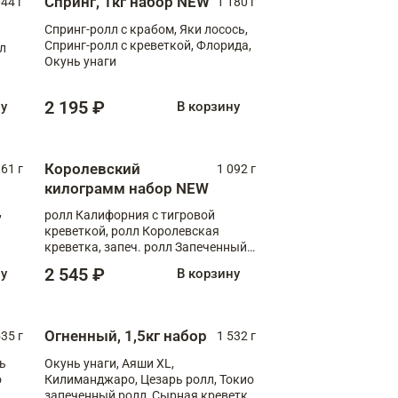
Спринг, 1кг набор NEW
044 г
1 180 г
Спринг-ролл с крабом, Яки лосось,
Спринг-ролл с креветкой, Флорида,
лл
Окунь унаги
2 195 ₽
ну
В корзину
Королевский
61 г
1 092 г
килограмм набор NEW
,
ролл Калифорния с тигровой
креветкой, ролл Королевская
креветка, запеч. ролл Запеченный
лосось терияки, запеч. ролл Аяши
2 545 ₽
ну
В корзину
XL, запеч. ролл Крабик Хот
Огненный, 1,5кг набор
535 г
1 532 г
ь
Окунь унаги, Аяши XL,
о
Килиманджаро, Цезарь ролл, Токио
запеченный ролл, Сырная креветка