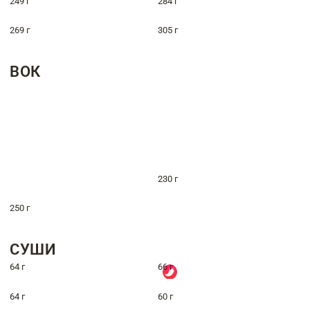
249 г
284 г
269 г
305 г
ВОК
230 г
250 г
СУШИ
64 г
66 г
64 г
60 г