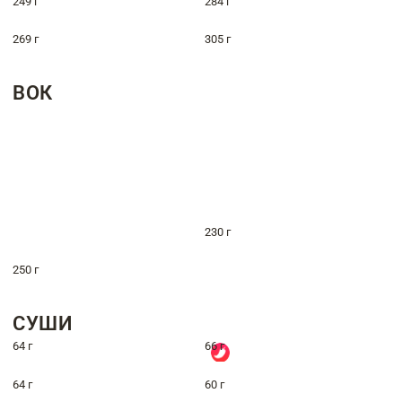
249 г
284 г
269 г
305 г
ВОК
230 г
250 г
СУШИ
64 г
66 г
64 г
60 г