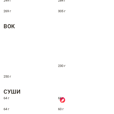
249 г
284 г
269 г
305 г
ВОК
230 г
250 г
СУШИ
64 г
66 г
64 г
60 г