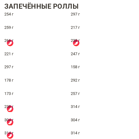
ЗАПЕЧЁННЫЕ РОЛЛЫ
254 г
297 г
259 г
217 г
266 г
238 г
221 г
247 г
297 г
158 г
178 г
292 г
173 г
257 г
238 г
314 г
304 г
304 г
314 г
314 г