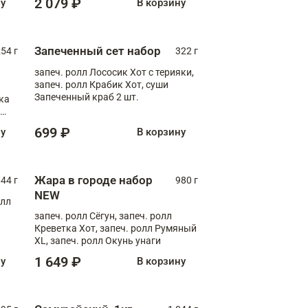
2 079 ₽
ну
В корзину
Запеченный сет набор
254 г
322 г
запеч. ролл Лососик Хот с терияки,
запеч. ролл Крабик Хот, суши
Запеченный краб 2 шт.
ка
ролл
699 ₽
ну
В корзину
Жара в городе набор
44 г
980 г
NEW
олл
запеч. ролл Сёгун, запеч. ролл
Креветка Хот, запеч. ролл Румяный
XL, запеч. ролл Окунь унаги
1 649 ₽
ну
В корзину