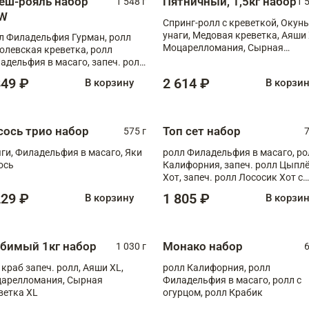
еш-рояль набор
Пятничный, 1,5кг набор
1 548 г
1 
W
Спринг-ролл с креветкой, Окунь
унаги, Медовая креветка, Аяши 
л Филадельфия Гурман, ролл
Моцарелломания, Сырная
олевская креветка, ролл
креветка XL
адельфия в масаго, запеч. ролл
ось Унаги XL, запеч. ролл
849 ₽
2 614 ₽
В корзину
В корзи
ровая креветка с моцареллой,
еч. ролл Эби краб с лососем
сось трио набор
Топ сет набор
575 г
7
ги, Филадельфия в масаго, Яки
ролл Филадельфия в масаго, ро
ось
Калифорния, запеч. ролл Цыпл
Хот, запеч. ролл Лососик Хот с
терияки , запеч. ролл Крабик Хо
229 ₽
1 805 ₽
В корзину
В корзи
бимый 1кг набор
Монако набор
1 030 г
6
 краб запеч. ролл, Аяши XL,
ролл Калифорния, ролл
арелломания, Сырная
Филадельфия в масаго, ролл с
ветка XL
огурцом, ролл Крабик