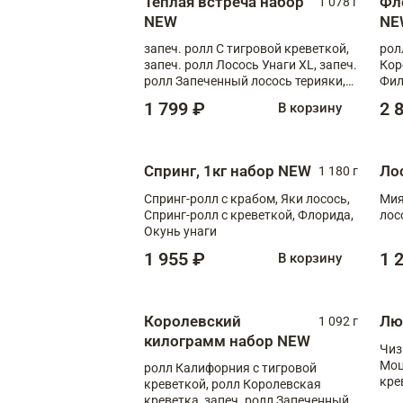
Теплая встреча набор
Фл
1 078 г
NEW
NE
запеч. ролл С тигровой креветкой,
рол
запеч. ролл Лосось Унаги XL, запеч.
Кор
ролл Запеченный лосось терияки,
Фил
запеч. ролл Румяный XL
Лос
1 799 ₽
2 
В корзину
Тиг
зап
Спринг, 1кг набор NEW
Ло
1 180 г
Спринг-ролл с крабом, Яки лосось,
Мия
Спринг-ролл с креветкой, Флорида,
лос
Окунь унаги
1 955 ₽
1 
В корзину
Королевский
Лю
1 092 г
килограмм набор NEW
Чиз
Моц
ролл Калифорния с тигровой
кре
креветкой, ролл Королевская
креветка, запеч. ролл Запеченный