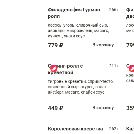
Филадельфия Гурман
Фи
266 г
ролл
дв
лосось, угорь, сливочный сыр,
лос
авокадо, микрозелень, масаго,
мик
кунжут, унаги соус
779 ₽
79
В корзину
Спринг-ролл с
Сп
211 г
креветкой
кра
сал
тигровые креветки, спринг-тесто,
сливочный сыр, огурец, салат
айсберг, масаго, спайси соус
449 ₽
35
В корзину
Королевская креветка
Ка
262 г