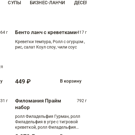
СУПЫ
БИЗНЕС-ЛАНЧИ
ДЕСЕРТЫ
ДОПОЛНИТЕ
Бенто ланч с креветками
64 г
417 г
Креветки темпура, Ролл с огурцом ,
рис, салат Коул слоу, чили соус
ул
449 ₽
ну
В корзину
Филомания Прайм
31 г
792 г
набор
ролл Филадельфия Гурман, ролл
Филадельфия в угре с тигровой
креветкой, ролл Филадельфия
Прайм с двойным лососем