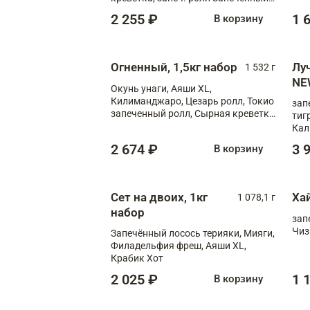
лосось терияки, запеч. ролл Аяши
2 255 ₽
1 
В корзину
XL, запеч. ролл Крабик Хот
Огненный, 1,5кг набор
Лу
1 532 г
NE
Окунь унаги, Аяши XL,
Килиманджаро, Цезарь ролл, Токио
зап
запеченный ролл, Сырная креветка
тиг
XL
Кал
мас
2 674 ₽
3 
В корзину
зап
Сыр
Сыр
Сет на двоих, 1кг
Ха
1 078,1 г
набор
зап
Чиз
Запечённый лосось терияки, Мияги,
Филадельфия фреш, Аяши XL,
Крабик Хот
2 025 ₽
1 
В корзину