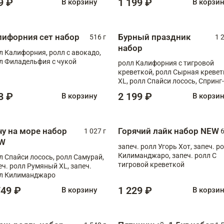
9 ₽
1 199 ₽
В корзину
В корзи
лифорния сет набор
Бурный праздник
516 г
1 
набор
л Калифорния, ролл с авокадо,
л Филадельфия с чукой
ролл Калифорния с тигровой
креветкой, ролл Сырная кревет
XL, ролл Спайси лосось, Спринг-
ролл с угрем и лососем, запеч. 
8 ₽
2 199 ₽
В корзину
В корзи
Медовая креветка
чу на море набор
Горячий лайк набор NEW
1 027 г
6
W
запеч. ролл Угорь Хот, запеч. р
Килиманджаро, запеч. ролл С
л Спайси лосось, ролл Самурай,
тигровой креветкой
еч. ролл Румяный XL, запеч.
л Килиманджаро
749 ₽
1 229 ₽
В корзину
В корзи