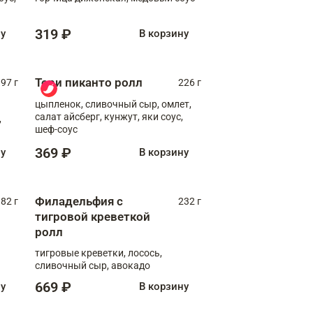
319 ₽
ну
В корзину
Тори пиканто ролл
97 г
226 г
цыпленок, сливочный сыр, омлет,
салат айсберг, кунжут, яки соус,
,
шеф-соус
369 ₽
ну
В корзину
Филадельфия с
82 г
232 г
тигровой креветкой
ролл
тигровые креветки, лосось,
сливочный сыр, авокадо
669 ₽
ну
В корзину