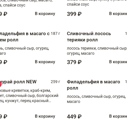
спайси соус
а, спайси соус
9 ₽
399 ₽
В корзину
В корзи
ладельфия в масаго с
Сливочный лосось
187 г
1
рем ролл
терияки ролл
рь, сливочный сыр, огурец,
лосось терияки, сливочный сыр
аго
огурец, масаго
9 ₽
379 ₽
В корзину
В корзи
мурай ролл NEW
Филадельфия в масаго
259 г
1
ролл
ровые креветки, краб-крем,
ет, сливочный сыр, болгарский
лосось, сливочный сыр, огурец,
ец, кунжут, перец красный
масаго
отый, масаго, шеф-соус
9 ₽
449 ₽
В корзину
В корзи