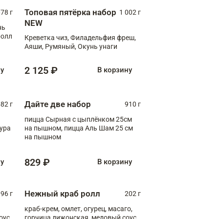
Топовая пятёрка набор
78 г
1 002 г
NEW
нь
ролл
Креветка чиз, Филадельфия фреш,
Аяши, Румяный, Окунь унаги
2 125 ₽
ну
В корзину
Дайте две набор
82 г
910 г
пицца Сырная с цыплёнком 25см
пура
на пышном, пицца Аль Шам 25 см
на пышном
829 ₽
ну
В корзину
Нежный краб ролл
96 г
202 г
краб-крем, омлет, огурец, масаго,
оус,
горчица дижонская, медовый соус