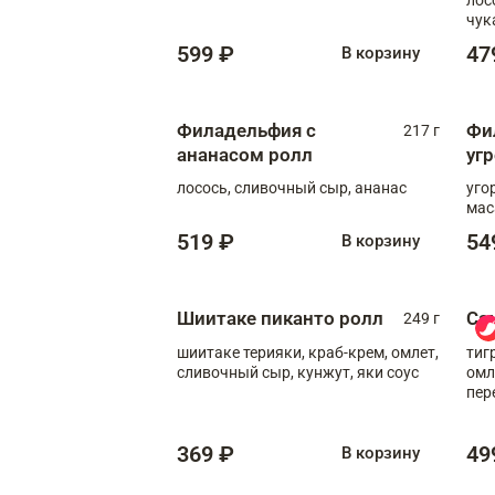
чук
599 ₽
47
В корзину
Филадельфия с
Фи
217 г
ананасом ролл
уг
лосось, сливочный сыр, ананас
уго
мас
519 ₽
54
В корзину
Шиитаке пиканто ролл
Са
249 г
шиитаке терияки, краб-крем, омлет,
тиг
сливочный сыр, кунжут, яки соус
омл
пер
мол
369 ₽
49
В корзину