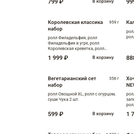
799 ₽
99
В корзину
Королевская классика
Ка
959 г
набор
рол
рол
ролл Филадельфия, ролл
Филадельфия в угре, ролл
Королевская креветка, ролл
Калифорния
1 999 ₽
88
В корзину
Вегетарианский сет
Хо
356 г
набор
NE
ролл Овощной XL, ролл с огурцом,
рол
суши Чука 2 шт.
зап
рол
599 ₽
1 
В корзину