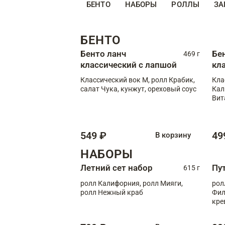
БЕНТО
НАБОРЫ
РОЛЛЫ
ЗА
БЕНТО
Бенто ланч
Бе
469 г
классический с лапшой
кл
Классический вок М, ролл Крабик,
Кла
салат Чука, кунжут, ореховый соус
Кал
Вит
549 ₽
49
В корзину
НАБОРЫ
Летний сет набор
Пу
615 г
ролл Калифорния, ролл Мияги,
рол
ролл Нежный краб
Фил
кре