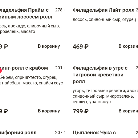
ладельфия Прайм с
Филадельфия Лайт ролл
278 г
2
ойным лососем ролл
лосось, сливочный сыр, огурец
ось, авокадо, сливочный сыр,
розелень, масаго
9 ₽
469 ₽
В корзину
В корзи
ринг-ролл с крабом
Филадельфия в угре с
201 г
2
тигровой креветкой
б-крем, спринг-тесто, огурец,
ролл
ат айсберг, масаго, спайси соус
угорь, тигровые креветки, авок
сливочный сыр, микрозелень,
кунжут, унаги соус
9 ₽
799 ₽
В корзину
В корзи
лифорния ролл
Цыпленок Чука с
207 г
2