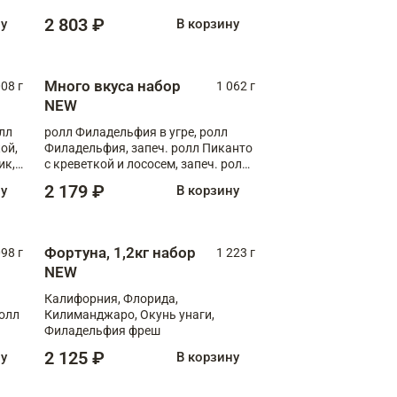
Флорида
2 803 ₽
ну
В корзину
Много вкуса набор
008 г
1 062 г
NEW
лл
ролл Филадельфия в угре, ролл
ой,
Филадельфия, запеч. ролл Пиканто
ик,
с креветкой и лососем, запеч. ролл
С тигровой креветкой
2 179 ₽
ну
В корзину
Фортуна, 1,2кг набор
098 г
1 223 г
NEW
Калифорния, Флорида,
ролл
Килиманджаро, Окунь унаги,
Филадельфия фреш
2 125 ₽
ну
В корзину