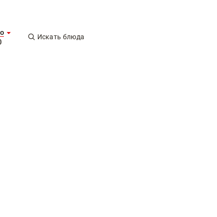
о
Искать блюда
0