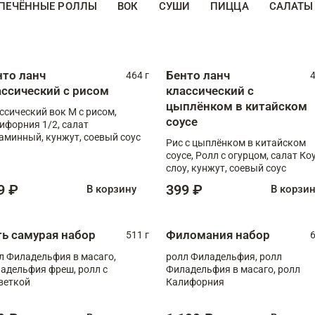
ПЕЧЁННЫЕ РОЛЛЫ
ВОК
СУШИ
ПИЦЦА
САЛАТЫ
нто ланч
Бенто ланч
464 г
4
ассический с рисом
классический с
цыплёнком в китайском
ссический вок М с рисом,
соусе
ифорния 1/2, салат
аминный, кунжут, соевый соус
Рис с цыплёнком в китайском
соусе, Ролл с огурцом, салат Ко
слоу, кунжут, соевый соус
9 ₽
399 ₽
В корзину
В корзи
ть самурая набор
Филомания набор
511 г
6
л Филадельфия в масаго,
ролл Филадельфия, ролл
адельфия фреш, ролл с
Филадельфия в масаго, ролл
веткой
Калифорния