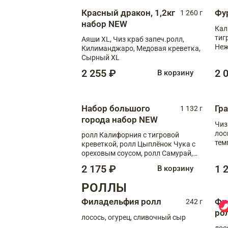
Красный дракон, 1,2кг
Фу
1 260 г
набор NEW
Кал
тиг
Аяши XL, Чиз краб запеч.ролл,
Неж
Килиманджаро, Медовая креветка,
Сырный XL
2 255 ₽
2 
В корзину
Набор большого
Гр
1 132 г
города набор NEW
Чиз
лос
ролл Калифорния с тигровой
тем
креветкой, ролл Цыплёнок Чука с
кре
ореховым соусом, ролл Самурай,
ролл Шиитаке пиканто, Спринг-
2 175 ₽
1 
В корзину
ролл с крабом
РОЛЛЫ
Филадельфия ролл
Фи
242 г
ро
лосось, огурец, сливочный сыр
лос