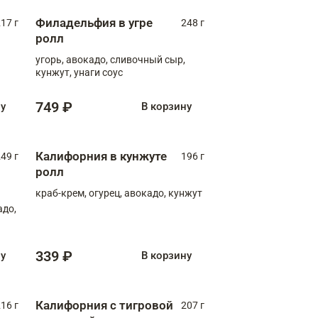
Филадельфия в угре
17 г
248 г
ролл
угорь, авокадо, сливочный сыр,
кунжут, унаги соус
749 ₽
ну
В корзину
Калифорния в кунжуте
49 г
196 г
ролл
краб-крем, огурец, авокадо, кунжут
адо,
339 ₽
ну
В корзину
Калифорния с тигровой
16 г
207 г