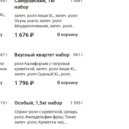
Самурайский, 1кг
595 г
1 044 г
набор
XL,
запеч. ролл Аяши XL, запеч. ролл
Окунь унаги, запеч. ролл
Моцарелломания, запеч. ролл
Килиманджаро
1 676 ₽
ну
В корзину
Вкусный квартет набор
67 г
961 г
лл
ролл Калифорния с тигровой
ёнок
креветкой, запеч. ролл Аяши XL,
запеч. ролл Сырный XL, ролл
т
Калифорния
1 796 ₽
ну
В корзину
Особый, 1,5кг набор
13 г
1 535 г
Спринг-ролл с креветкой, Цезарь
ролл, Филадельфия фреш, Токио
запеч. ролл, Креветка чиз,
Запечённый лосось терияки,