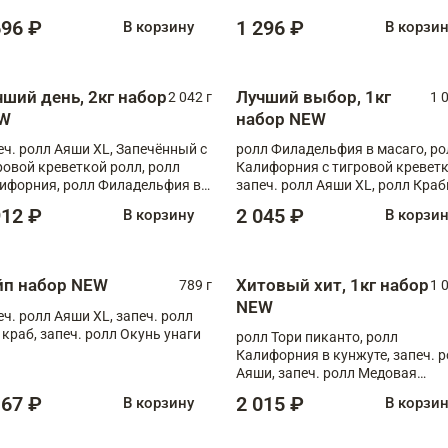
696 ₽
1 296 ₽
В корзину
В корзи
чший день, 2кг набор
Лучший выбор, 1кг
2 042 г
1 
W
набор NEW
еч. ролл Аяши XL, Запечённый с
ролл Филадельфия в масаго, ро
ровой креветкой ролл, ролл
Калифорния с тигровой креветк
ифорния, ролл Филадельфия в
запеч. ролл Аяши XL, ролл Краб
аго, запеч. ролл Румяный XL,
запеч. ролл Лосось терияки
912 ₽
2 045 ₽
В корзину
В корзи
еч. ролл Моцарелломания, ролл
ная креветка XL, запеч. ролл
ный XL
йп набор NEW
Хитовый хит, 1кг набор
789 г
1 
NEW
еч. ролл Аяши XL, запеч. ролл
 краб, запеч. ролл Окунь унаги
ролл Тори пиканто, ролл
Калифорния в кунжуте, запеч. 
Аяши, запеч. ролл Медовая
креветка, ролл Филадельфия с
167 ₽
2 015 ₽
В корзину
В корзи
чукой