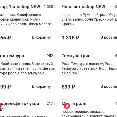
рор, 1кг набор NEW
Чилл сет набор NEW
1 028 г
6
ифорния, Калифорния с
запеч. ролл Румяный, ролл Оку
ровой креветкой, Мияги,
унаги, запеч. ролл Крабик Хот, 
ный краб ролл, Чикен масаго
Крабик
065 ₽
1 316 ₽
В корзину
В корзи
анд темпура
Темпура трио
952 г
6
 Краб запеч. ролл, Запеченный
Ролл Темпура с лососем, Ролл
ось терияки запеч. ролл, Цезарь
Темпура с креветкой, Ролл Тем
пура ролл, Ролл Темпура с
с крабом
веткой
299 ₽
899 ₽
В корзину
В корзи
ладельфия с чукой
Мияги ролл
217 г
1
лл
лосось терияки, авокадо,
сливочный сыр, кунжут, унаги с
ось, сливочный сыр, масаго,