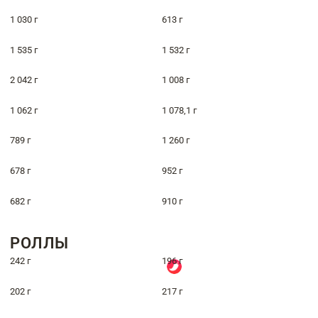
1 030 г
613 г
1 535 г
1 532 г
2 042 г
1 008 г
1 062 г
1 078,1 г
789 г
1 260 г
678 г
952 г
682 г
910 г
РОЛЛЫ
242 г
196 г
202 г
217 г