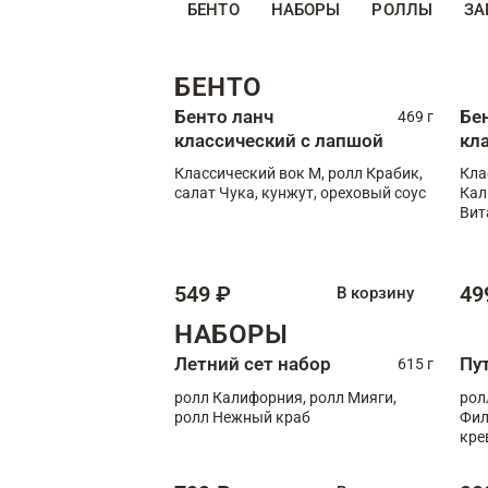
БЕНТО
НАБОРЫ
РОЛЛЫ
ЗА
БЕНТО
Бенто ланч
Бе
469 г
классический с лапшой
кл
Классический вок М, ролл Крабик,
Кла
салат Чука, кунжут, ореховый соус
Кал
Вит
549 ₽
49
В корзину
НАБОРЫ
Летний сет набор
Пу
615 г
ролл Калифорния, ролл Мияги,
рол
ролл Нежный краб
Фил
кре