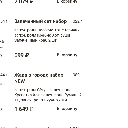
2 079 ₽
ну
В корзину
Запеченный сет набор
254 г
322 г
запеч. ролл Лососик Хот с терияки,
запеч. ролл Крабик Хот, суши
Запеченный краб 2 шт.
ка
ролл
699 ₽
ну
В корзину
Жара в городе набор
44 г
980 г
NEW
олл
запеч. ролл Сёгун, запеч. ролл
Креветка Хот, запеч. ролл Румяный
XL, запеч. ролл Окунь унаги
1 649 ₽
ну
В корзину