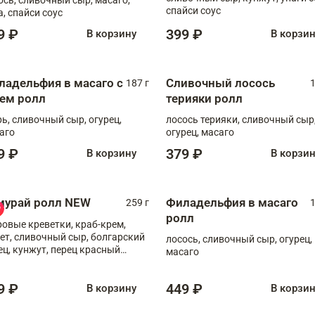
спайси соус
а, спайси соус
9 ₽
399 ₽
В корзину
В корзи
ладельфия в масаго с
Сливочный лосось
187 г
1
рем ролл
терияки ролл
рь, сливочный сыр, огурец,
лосось терияки, сливочный сыр
аго
огурец, масаго
9 ₽
379 ₽
В корзину
В корзи
мурай ролл NEW
Филадельфия в масаго
259 г
1
ролл
ровые креветки, краб-крем,
ет, сливочный сыр, болгарский
лосось, сливочный сыр, огурец,
ец, кунжут, перец красный
масаго
отый, масаго, шеф-соус
9 ₽
449 ₽
В корзину
В корзи