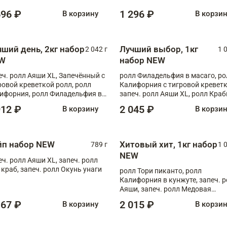
696 ₽
1 296 ₽
В корзину
В корзи
чший день, 2кг набор
Лучший выбор, 1кг
2 042 г
1 
W
набор NEW
еч. ролл Аяши XL, Запечённый с
ролл Филадельфия в масаго, ро
ровой креветкой ролл, ролл
Калифорния с тигровой креветк
ифорния, ролл Филадельфия в
запеч. ролл Аяши XL, ролл Краб
аго, запеч. ролл Румяный XL,
запеч. ролл Лосось терияки
912 ₽
2 045 ₽
В корзину
В корзи
еч. ролл Моцарелломания, ролл
ная креветка XL, запеч. ролл
ный XL
йп набор NEW
Хитовый хит, 1кг набор
789 г
1 
NEW
еч. ролл Аяши XL, запеч. ролл
 краб, запеч. ролл Окунь унаги
ролл Тори пиканто, ролл
Калифорния в кунжуте, запеч. 
Аяши, запеч. ролл Медовая
креветка, ролл Филадельфия с
167 ₽
2 015 ₽
В корзину
В корзи
чукой