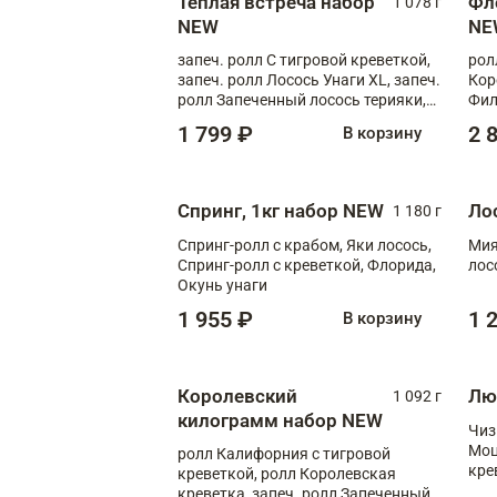
Теплая встреча набор
Фл
1 078 г
NEW
NE
запеч. ролл С тигровой креветкой,
рол
запеч. ролл Лосось Унаги XL, запеч.
Кор
ролл Запеченный лосось терияки,
Фил
запеч. ролл Румяный XL
Лос
1 799 ₽
2 
В корзину
Тиг
зап
Спринг, 1кг набор NEW
Ло
1 180 г
Спринг-ролл с крабом, Яки лосось,
Мия
Спринг-ролл с креветкой, Флорида,
лос
Окунь унаги
1 955 ₽
1 
В корзину
Королевский
Лю
1 092 г
килограмм набор NEW
Чиз
Моц
ролл Калифорния с тигровой
кре
креветкой, ролл Королевская
креветка, запеч. ролл Запеченный