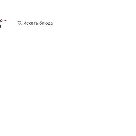
о
Искать блюда
0