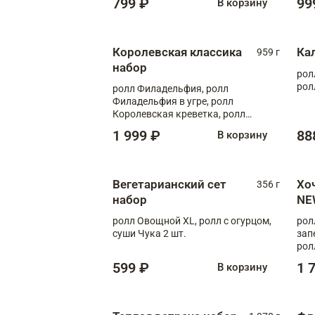
799 ₽
99
В корзину
Королевская классика
Ка
959 г
набор
рол
рол
ролл Филадельфия, ролл
Филадельфия в угре, ролл
Королевская креветка, ролл
Калифорния
1 999 ₽
88
В корзину
Вегетарианский сет
Хо
356 г
набор
NE
ролл Овощной XL, ролл с огурцом,
рол
суши Чука 2 шт.
зап
рол
599 ₽
1 
В корзину