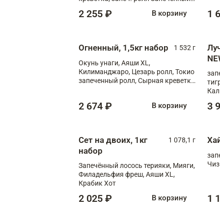
лосось терияки, запеч. ролл Аяши
2 255 ₽
1 
В корзину
XL, запеч. ролл Крабик Хот
Огненный, 1,5кг набор
Лу
1 532 г
NE
Окунь унаги, Аяши XL,
Килиманджаро, Цезарь ролл, Токио
зап
запеченный ролл, Сырная креветка
тиг
XL
Кал
мас
2 674 ₽
3 
В корзину
зап
Сыр
Сыр
Сет на двоих, 1кг
Ха
1 078,1 г
набор
зап
Чиз
Запечённый лосось терияки, Мияги,
Филадельфия фреш, Аяши XL,
Крабик Хот
2 025 ₽
1 
В корзину