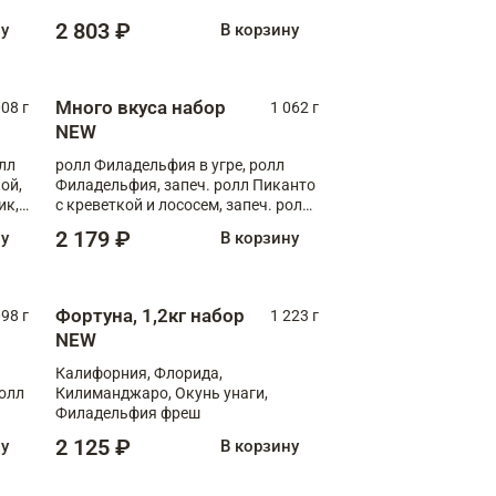
Флорида
2 803 ₽
ну
В корзину
Много вкуса набор
008 г
1 062 г
NEW
лл
ролл Филадельфия в угре, ролл
ой,
Филадельфия, запеч. ролл Пиканто
ик,
с креветкой и лососем, запеч. ролл
С тигровой креветкой
2 179 ₽
ну
В корзину
Фортуна, 1,2кг набор
098 г
1 223 г
NEW
Калифорния, Флорида,
ролл
Килиманджаро, Окунь унаги,
Филадельфия фреш
2 125 ₽
ну
В корзину