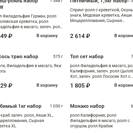
еш-рояль набор
Пятничный, 1,5кг набор
1 548 г
1 
W
Спринг-ролл с креветкой, Окунь
унаги, Медовая креветка, Аяши 
л Филадельфия Гурман, ролл
Моцарелломания, Сырная
олевская креветка, ролл
креветка XL
адельфия в масаго, запеч. ролл
ось Унаги XL, запеч. ролл
849 ₽
2 614 ₽
В корзину
В корзи
ровая креветка с моцареллой,
еч. ролл Эби краб с лососем
сось трио набор
Топ сет набор
575 г
7
ги, Филадельфия в масаго, Яки
ролл Филадельфия в масаго, ро
ось
Калифорния, запеч. ролл Цыпл
Хот, запеч. ролл Лососик Хот с
терияки , запеч. ролл Крабик Хо
229 ₽
1 805 ₽
В корзину
В корзи
бимый 1кг набор
Монако набор
1 030 г
6
 краб запеч. ролл, Аяши XL,
ролл Калифорния, ролл
арелломания, Сырная
Филадельфия в масаго, ролл с
ветка XL
огурцом, ролл Крабик