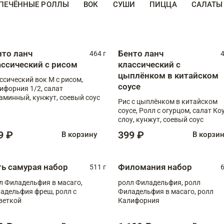
ПЕЧЁННЫЕ РОЛЛЫ
ВОК
СУШИ
ПИЦЦА
САЛАТЫ
нто ланч
Бенто ланч
464 г
4
ассический с рисом
классический с
цыплёнком в китайском
ссический вок М с рисом,
соусе
ифорния 1/2, салат
аминный, кунжут, соевый соус
Рис с цыплёнком в китайском
соусе, Ролл с огурцом, салат Ко
слоу, кунжут, соевый соус
9 ₽
399 ₽
В корзину
В корзи
ть самурая набор
Филомания набор
511 г
6
л Филадельфия в масаго,
ролл Филадельфия, ролл
адельфия фреш, ролл с
Филадельфия в масаго, ролл
веткой
Калифорния