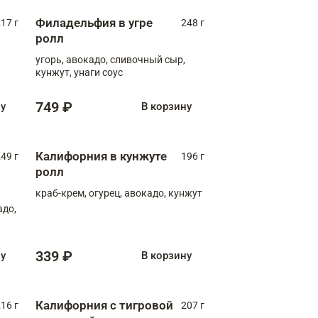
Филадельфия в угре
17 г
248 г
ролл
угорь, авокадо, сливочный сыр,
кунжут, унаги соус
749 ₽
ну
В корзину
Калифорния в кунжуте
49 г
196 г
ролл
краб-крем, огурец, авокадо, кунжут
адо,
339 ₽
ну
В корзину
Калифорния с тигровой
16 г
207 г