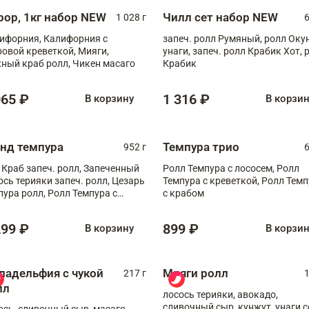
рор, 1кг набор NEW
Чилл сет набор NEW
1 028 г
6
ифорния, Калифорния с
запеч. ролл Румяный, ролл Оку
ровой креветкой, Мияги,
унаги, запеч. ролл Крабик Хот, 
ный краб ролл, Чикен масаго
Крабик
065 ₽
1 316 ₽
В корзину
В корзи
анд темпура
Темпура трио
952 г
6
 Краб запеч. ролл, Запеченный
Ролл Темпура с лососем, Ролл
ось терияки запеч. ролл, Цезарь
Темпура с креветкой, Ролл Тем
пура ролл, Ролл Темпура с
с крабом
веткой
299 ₽
899 ₽
В корзину
В корзи
ладельфия с чукой
Мияги ролл
217 г
1
лл
лосось терияки, авокадо,
сливочный сыр, кунжут, унаги с
ось, сливочный сыр, масаго,