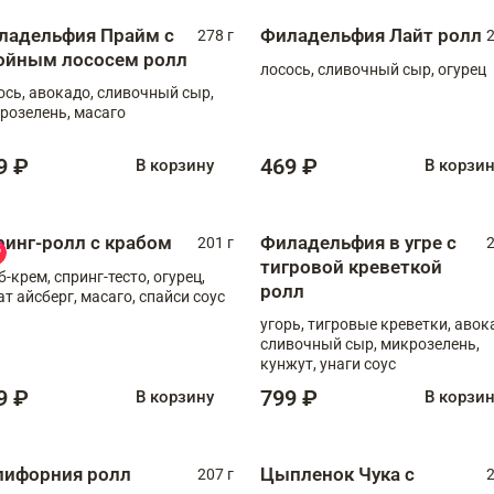
ладельфия Прайм с
Филадельфия Лайт ролл
278 г
2
ойным лососем ролл
лосось, сливочный сыр, огурец
ось, авокадо, сливочный сыр,
розелень, масаго
9 ₽
469 ₽
В корзину
В корзи
ринг-ролл с крабом
Филадельфия в угре с
201 г
2
тигровой креветкой
б-крем, спринг-тесто, огурец,
ролл
ат айсберг, масаго, спайси соус
угорь, тигровые креветки, авок
сливочный сыр, микрозелень,
кунжут, унаги соус
9 ₽
799 ₽
В корзину
В корзи
лифорния ролл
Цыпленок Чука с
207 г
2