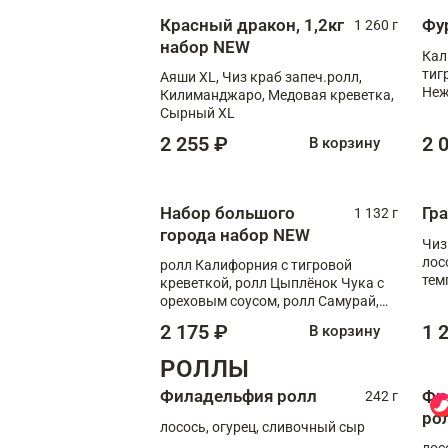
Красный дракон, 1,2кг
Фу
1 260 г
набор NEW
Кал
тиг
Аяши XL, Чиз краб запеч.ролл,
Неж
Килиманджаро, Медовая креветка,
Сырный XL
2 255 ₽
2 
В корзину
Набор большого
Гр
1 132 г
города набор NEW
Чиз
лос
ролл Калифорния с тигровой
тем
креветкой, ролл Цыплёнок Чука с
кре
ореховым соусом, ролл Самурай,
ролл Шиитаке пиканто, Спринг-
2 175 ₽
1 
В корзину
ролл с крабом
РОЛЛЫ
Филадельфия ролл
Фи
242 г
ро
лосось, огурец, сливочный сыр
лос