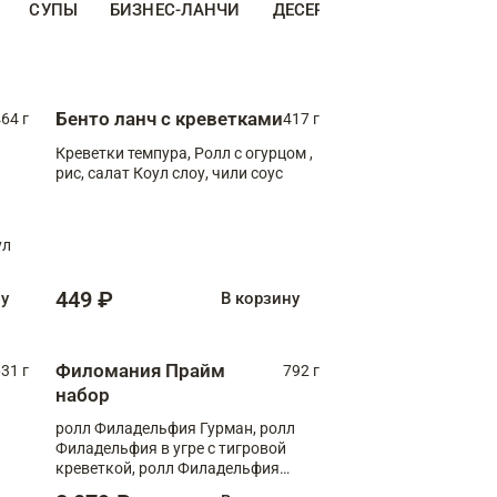
СУПЫ
БИЗНЕС-ЛАНЧИ
ДЕСЕРТЫ
ДОПОЛНИТЕ
Бенто ланч с креветками
64 г
417 г
Креветки темпура, Ролл с огурцом ,
рис, салат Коул слоу, чили соус
ул
449 ₽
ну
В корзину
Филомания Прайм
31 г
792 г
набор
ролл Филадельфия Гурман, ролл
Филадельфия в угре с тигровой
креветкой, ролл Филадельфия
Прайм с двойным лососем