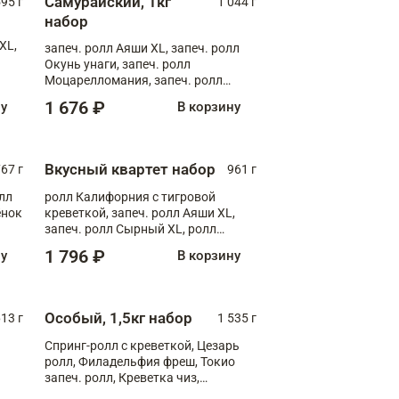
Самурайский, 1кг
595 г
1 044 г
набор
XL,
запеч. ролл Аяши XL, запеч. ролл
Окунь унаги, запеч. ролл
Моцарелломания, запеч. ролл
Килиманджаро
1 676 ₽
ну
В корзину
Вкусный квартет набор
67 г
961 г
лл
ролл Калифорния с тигровой
ёнок
креветкой, запеч. ролл Аяши XL,
запеч. ролл Сырный XL, ролл
т
Калифорния
1 796 ₽
ну
В корзину
Особый, 1,5кг набор
13 г
1 535 г
Спринг-ролл с креветкой, Цезарь
ролл, Филадельфия фреш, Токио
запеч. ролл, Креветка чиз,
Запечённый лосось терияки,