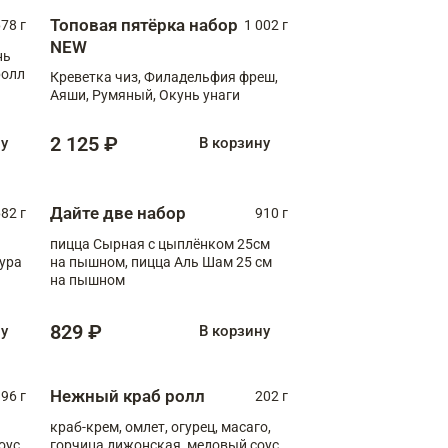
Топовая пятёрка набор
78 г
1 002 г
NEW
нь
ролл
Креветка чиз, Филадельфия фреш,
Аяши, Румяный, Окунь унаги
2 125 ₽
ну
В корзину
Дайте две набор
82 г
910 г
пицца Сырная с цыплёнком 25см
пура
на пышном, пицца Аль Шам 25 см
на пышном
829 ₽
ну
В корзину
Нежный краб ролл
96 г
202 г
краб-крем, омлет, огурец, масаго,
оус,
горчица дижонская, медовый соус