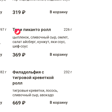
319 ₽
ну
В корзину
Тори пиканто ролл
97 г
226 г
цыпленок, сливочный сыр, омлет,
салат айсберг, кунжут, яки соус,
,
шеф-соус
369 ₽
ну
В корзину
Филадельфия с
82 г
232 г
тигровой креветкой
ролл
тигровые креветки, лосось,
сливочный сыр, авокадо
669 ₽
ну
В корзину