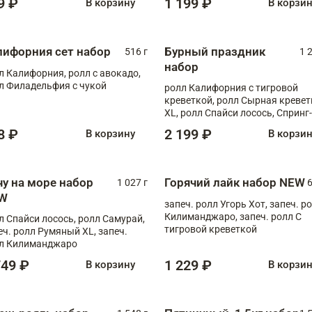
9 ₽
1 199 ₽
В корзину
В корзи
лифорния сет набор
Бурный праздник
516 г
1 
набор
л Калифорния, ролл с авокадо,
л Филадельфия с чукой
ролл Калифорния с тигровой
креветкой, ролл Сырная кревет
XL, ролл Спайси лосось, Спринг-
ролл с угрем и лососем, запеч. 
8 ₽
2 199 ₽
В корзину
В корзи
Медовая креветка
чу на море набор
Горячий лайк набор NEW
1 027 г
6
W
запеч. ролл Угорь Хот, запеч. р
Килиманджаро, запеч. ролл С
л Спайси лосось, ролл Самурай,
тигровой креветкой
еч. ролл Румяный XL, запеч.
л Килиманджаро
749 ₽
1 229 ₽
В корзину
В корзи