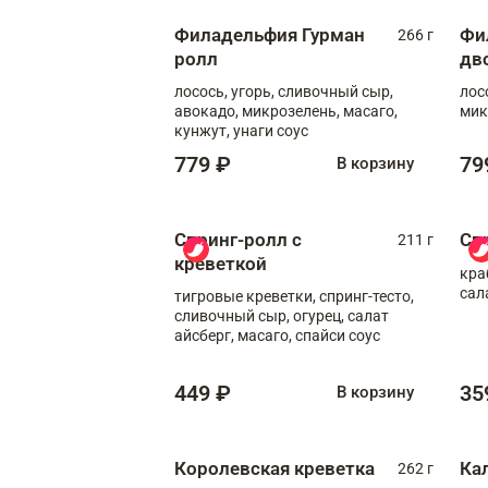
Филадельфия Гурман
Фи
266 г
ролл
дв
лосось, угорь, сливочный сыр,
лос
авокадо, микрозелень, масаго,
мик
кунжут, унаги соус
779 ₽
79
В корзину
Спринг-ролл с
Сп
211 г
креветкой
кра
сал
тигровые креветки, спринг-тесто,
сливочный сыр, огурец, салат
айсберг, масаго, спайси соус
449 ₽
35
В корзину
Королевская креветка
Ка
262 г