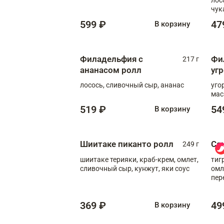
чук
599 ₽
47
В корзину
Филадельфия с
Фи
217 г
ананасом ролл
уг
лосось, сливочный сыр, ананас
уго
мас
519 ₽
54
В корзину
Шиитаке пиканто ролл
Са
249 г
шиитаке терияки, краб-крем, омлет,
тиг
сливочный сыр, кунжут, яки соус
омл
пер
мол
369 ₽
49
В корзину