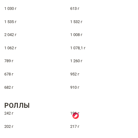
1 030 г
613 г
1 535 г
1 532 г
2 042 г
1 008 г
1 062 г
1 078,1 г
789 г
1 260 г
678 г
952 г
682 г
910 г
РОЛЛЫ
242 г
196 г
202 г
217 г