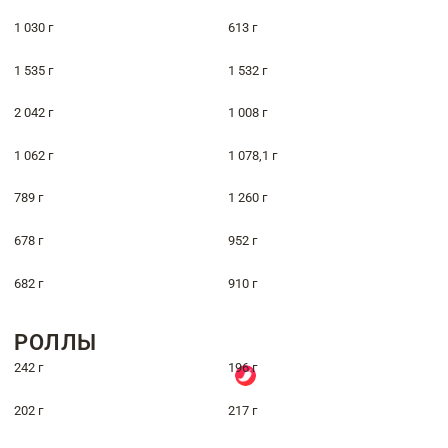
1 030 г
613 г
1 535 г
1 532 г
2 042 г
1 008 г
1 062 г
1 078,1 г
789 г
1 260 г
678 г
952 г
682 г
910 г
РОЛЛЫ
242 г
196 г
202 г
217 г