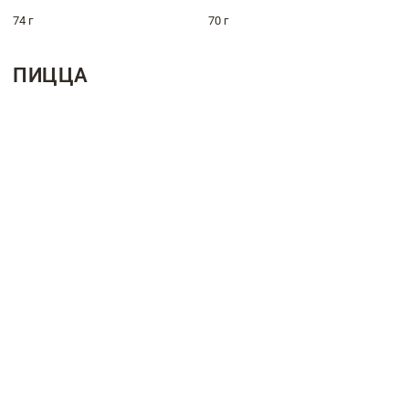
74 г
70 г
ПИЦЦА