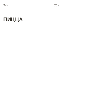
74 г
70 г
ПИЦЦА