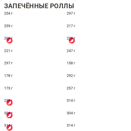
ЗАПЕЧЁННЫЕ РОЛЛЫ
254 г
297 г
259 г
217 г
266 г
238 г
221 г
247 г
297 г
158 г
178 г
292 г
173 г
257 г
238 г
314 г
304 г
304 г
314 г
314 г