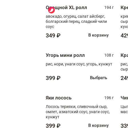
Овощной XL ролл
Кр
194 г
авокадо, огурец, салат айсберг,
кре
болгарский перец, сладкий чили
сыр
соус
кун
диж
349 ₽
42
В корзину
Угорь мини ролл
Кр
108 г
рис, нори, унаги соус, угорь, кунжут
рис
сыр
399 ₽
24
Выбрать
Яки лосось
Чи
196 г
Лосось терияки, сливочный сыр,
Цып
омлет, азиатский соус, унаги соус,
мас
кунжут
399 ₽
33
В корзину