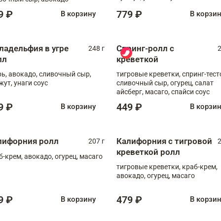
9 ₽
779 ₽
В корзину
В корзи
ладельфия в угре
Спринг-ролл с
248 г
2
лл
креветкой
рь, авокадо, сливочный сыр,
тигровые креветки, спринг-тест
жут, унаги соус
сливочный сыр, огурец, салат
айсберг, масаго, спайси соус
9 ₽
449 ₽
В корзину
В корзи
лифорния ролл
Калифорния с тигровой
207 г
2
креветкой ролл
б-крем, авокадо, огурец, масаго
тигровые креветки, краб-крем,
авокадо, огурец, масаго
9 ₽
479 ₽
В корзину
В корзи