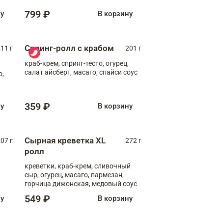
799 ₽
ну
В корзину
Спринг-ролл с крабом
11 г
201 г
краб-крем, спринг-тесто, огурец,
салат айсберг, масаго, спайси соус
о,
359 ₽
ну
В корзину
Сырная креветка XL
07 г
272 г
ролл
креветки, краб-крем, сливочный
сыр, огурец, масаго, пармезан,
горчица дижонская, медовый соус
549 ₽
ну
В корзину