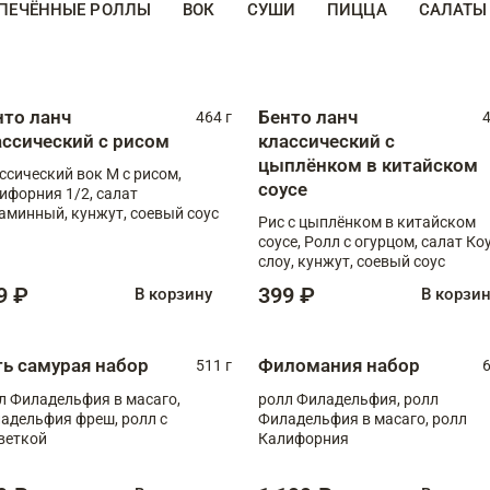
ПЕЧЁННЫЕ РОЛЛЫ
ВОК
СУШИ
ПИЦЦА
САЛАТЫ
нто ланч
Бенто ланч
464 г
4
ассический с рисом
классический с
цыплёнком в китайском
ссический вок М с рисом,
соусе
ифорния 1/2, салат
аминный, кунжут, соевый соус
Рис с цыплёнком в китайском
соусе, Ролл с огурцом, салат Ко
слоу, кунжут, соевый соус
9 ₽
399 ₽
В корзину
В корзи
ть самурая набор
Филомания набор
511 г
6
л Филадельфия в масаго,
ролл Филадельфия, ролл
адельфия фреш, ролл с
Филадельфия в масаго, ролл
веткой
Калифорния