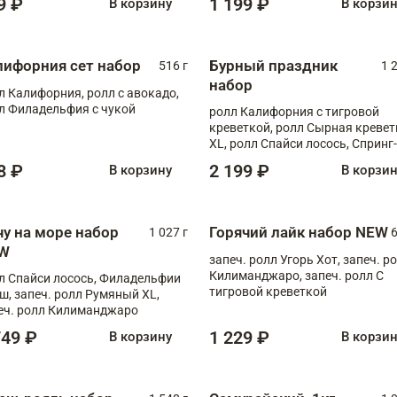
9 ₽
1 199 ₽
В корзину
В корзи
лифорния сет набор
Бурный праздник
516 г
1 
набор
л Калифорния, ролл с авокадо,
л Филадельфия с чукой
ролл Калифорния с тигровой
креветкой, ролл Сырная кревет
XL, ролл Спайси лосось, Спринг-
ролл с угрем и лососем, запеч. 
8 ₽
2 199 ₽
В корзину
В корзи
Медовая креветка
чу на море набор
Горячий лайк набор NEW
1 027 г
6
W
запеч. ролл Угорь Хот, запеч. р
Килиманджаро, запеч. ролл С
л Спайси лосось, Филадельфии
тигровой креветкой
ш, запеч. ролл Румяный XL,
еч. ролл Килиманджаро
749 ₽
1 229 ₽
В корзину
В корзи