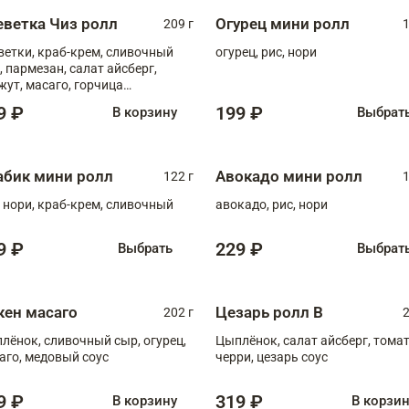
еветка Чиз ролл
Огурец мини ролл
209 г
1
ветки, краб-крем, сливочный
огурец, рис, нори
, пармезан, салат айсберг,
жут, масаго, горчица
онская, медовый соус
9 ₽
199 ₽
В корзину
Выбрат
абик мини ролл
Авокадо мини ролл
122 г
1
, нори, краб-крем, сливочный
авокадо, рис, нори
9 ₽
229 ₽
Выбрать
Выбрат
кен масаго
Цезарь ролл В
202 г
2
лёнок, сливочный сыр, огурец,
Цыплёнок, салат айсберг, тома
аго, медовый соус
черри, цезарь соус
9 ₽
319 ₽
В корзину
В корзи