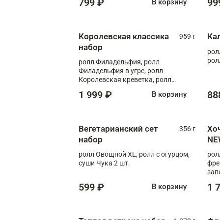
799 ₽
99
В корзину
Королевская классика
Ка
959 г
набор
рол
рол
ролл Филадельфия, ролл
Филадельфия в угре, ролл
Королевская креветка, ролл
Калифорния
1 999 ₽
88
В корзину
Вегетарианский сет
Хо
356 г
набор
NE
ролл Овощной XL, ролл с огурцом,
рол
суши Чука 2 шт.
фре
зап
599 ₽
1 
В корзину