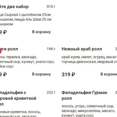
йте две набор
910 г
ца Сырная с цыплёнком 25см
, пицца Аль Шам 25 см
пышном
9 ₽
В корзину
яги ролл
Нежный краб ролл
196 г
2
ось терияки, авокадо,
краб-крем, омлет, огурец, масаг
вочный сыр, кунжут, унаги соус,
горчица дижонская, медовый с
йси соус
9 ₽
319 ₽
В корзину
В корзи
ладельфия с
Филадельфия Гурман
232 г
2
гровой креветкой
ролл
лл
лосось, угорь, сливочный сыр,
авокадо, микрозелень, масаго,
ровые креветки, лосось,
кунжут, унаги соус
вочный сыр, авокадо