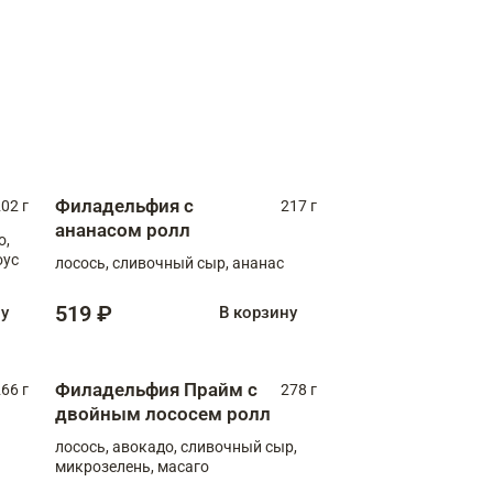
Филадельфия с
02 г
217 г
ананасом ролл
о,
оус
лосось, сливочный сыр, ананас
519 ₽
ну
В корзину
Филадельфия Прайм с
66 г
278 г
двойным лососем ролл
лосось, авокадо, сливочный сыр,
микрозелень, масаго