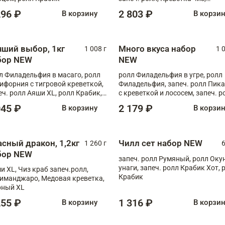
Запечённый лосось терияки,
296 ₽
2 803 ₽
В корзину
В корзи
Флорида
чший выбор, 1кг
Много вкуса набор
1 008 г
1 
бор NEW
NEW
л Филадельфия в масаго, ролл
ролл Филадельфия в угре, ролл
ифорния с тигровой креветкой,
Филадельфия, запеч. ролл Пик
еч. ролл Аяши XL, ролл Крабик,
с креветкой и лососем, запеч. р
еч. ролл Лосось терияки
С тигровой креветкой
045 ₽
2 179 ₽
В корзину
В корзи
асный дракон, 1,2кг
Чилл сет набор NEW
1 260 г
6
бор NEW
запеч. ролл Румяный, ролл Оку
унаги, запеч. ролл Крабик Хот, 
и XL, Чиз краб запеч.ролл,
Крабик
иманджаро, Медовая креветка,
ный XL
255 ₽
1 316 ₽
В корзину
В корзи