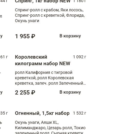
Спринг, 1кг набор NEW
044 г
1 180 г
Спринг-ролл с крабом, Яки лосось,
Спринг-ролл с креветкой, Флорида,
лл
Окунь унаги
1 955 ₽
ну
В корзину
Королевский
61 г
1 092 г
килограмм набор NEW
,
ролл Калифорния с тигровой
креветкой, ролл Королевская
креветка, запеч. ролл Запеченный
лосось терияки, запеч. ролл Аяши
2 255 ₽
ну
В корзину
XL, запеч. ролл Крабик Хот
Огненный, 1,5кг набор
535 г
1 532 г
ь
Окунь унаги, Аяши XL,
о
Килиманджаро, Цезарь ролл, Токио
запеченный ролл, Сырная креветка