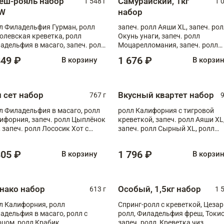
еш-рояль набор
Самурайский, 1кг
1 548 г
1 
W
набор
л Филадельфия Гурман, ролл
запеч. ролл Аяши XL, запеч. ро
олевская креветка, ролл
Окунь унаги, запеч. ролл
адельфия в масаго, запеч. ролл
Моцарелломания, запеч. ролл
ось Унаги XL, запеч. ролл
Килиманджаро
849 ₽
1 676 ₽
В корзину
В корзи
ровая креветка с моцареллой,
еч. ролл Эби краб с лососем
п сет набор
Вкусный квартет набор
767 г
9
л Филадельфия в масаго, ролл
ролл Калифорния с тигровой
ифорния, запеч. ролл Цыплёнок
креветкой, запеч. ролл Аяши XL
, запеч. ролл Лососик Хот с
запеч. ролл Сырный XL, ролл
ияки , запеч. ролл Крабик Хот
Калифорния
805 ₽
1 796 ₽
В корзину
В корзи
нако набор
Особый, 1,5кг набор
613 г
1 
л Калифорния, ролл
Спринг-ролл с креветкой, Цезар
адельфия в масаго, ролл с
ролл, Филадельфия фреш, Токи
рцом, ролл Крабик
запеч. ролл, Креветка чиз,