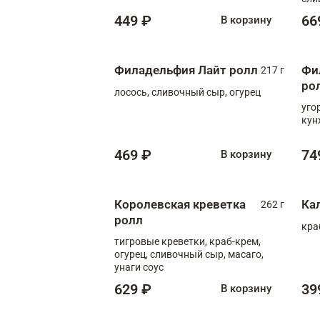
449 ₽
66
В корзину
Филадельфия Лайт ролл
Фи
217 г
ро
лосось, сливочный сыр, огурец
уго
кун
469 ₽
74
В корзину
Королевская креветка
Ка
262 г
ролл
кра
тигровые креветки, краб-крем,
огурец, сливочный сыр, масаго,
унаги соус
629 ₽
39
В корзину