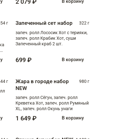
2 079 ₽
ну
В корзину
Запеченный сет набор
254 г
322 г
запеч. ролл Лососик Хот с терияки,
запеч. ролл Крабик Хот, суши
Запеченный краб 2 шт.
ка
ролл
699 ₽
ну
В корзину
Жара в городе набор
44 г
980 г
NEW
олл
запеч. ролл Сёгун, запеч. ролл
Креветка Хот, запеч. ролл Румяный
XL, запеч. ролл Окунь унаги
1 649 ₽
ну
В корзину