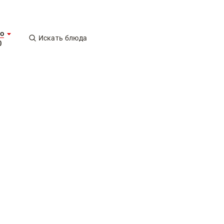
о
Искать блюда
0