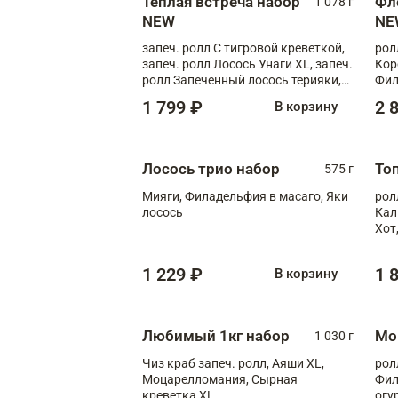
Теплая встреча набор
Фл
1 078 г
NEW
NE
запеч. ролл С тигровой креветкой,
рол
запеч. ролл Лосось Унаги XL, запеч.
Кор
ролл Запеченный лосось терияки,
Фил
запеч. ролл Румяный XL
Лос
1 799 ₽
2 
В корзину
Тиг
зап
Лосось трио набор
То
575 г
Мияги, Филадельфия в масаго, Яки
рол
лосось
Кал
Хот
тер
1 229 ₽
1 
В корзину
Любимый 1кг набор
Мо
1 030 г
Чиз краб запеч. ролл, Аяши XL,
рол
Моцарелломания, Сырная
Фил
креветка XL
огу