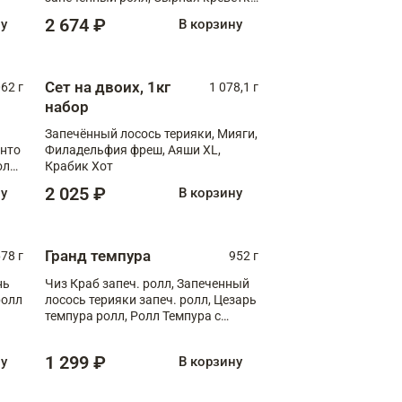
XL
2 674 ₽
ну
В корзину
Сет на двоих, 1кг
062 г
1 078,1 г
набор
Запечённый лосось терияки, Мияги,
анто
Филадельфия фреш, Аяши XL,
олл
Крабик Хот
2 025 ₽
ну
В корзину
Гранд темпура
78 г
952 г
нь
Чиз Краб запеч. ролл, Запеченный
ролл
лосось терияки запеч. ролл, Цезарь
темпура ролл, Ролл Темпура с
креветкой
1 299 ₽
ну
В корзину