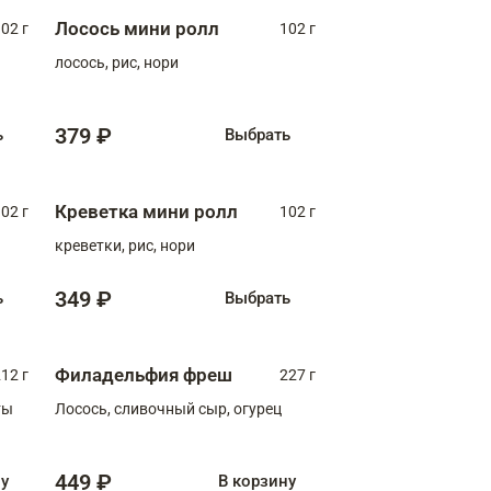
Лосось мини ролл
02 г
102 г
лосось, рис, нори
379 ₽
ь
Выбрать
Креветка мини ролл
02 г
102 г
креветки, рис, нори
349 ₽
ь
Выбрать
Филадельфия фреш
12 г
227 г
ты
Лосось, сливочный сыр, огурец
449 ₽
ну
В корзину