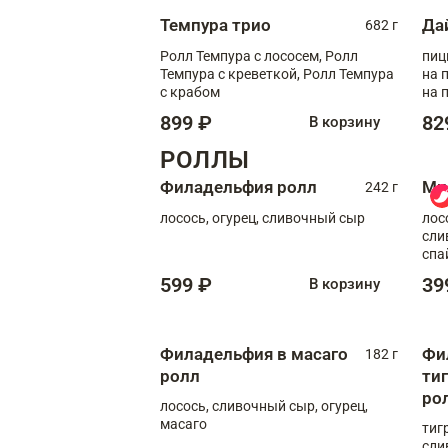
Темпура трио
Да
682 г
Ролл Темпура с лососем, Ролл
пиц
Темпура с креветкой, Ролл Темпура
на пышном
с крабом
на 
899 ₽
82
В корзину
РОЛЛЫ
Филадельфия ролл
Ми
242 г
лосось, огурец, сливочный сыр
лос
сли
спа
599 ₽
39
В корзину
Филадельфия в масаго
Фи
182 г
ролл
ти
ро
лосось, сливочный сыр, огурец,
масаго
тиг
сли