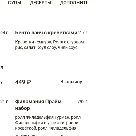
СУПЫ
ДЕСЕРТЫ
ДОПОЛНИТЕЛЬНО
НАПИТКИ
Бенто ланч с креветками
64 г
417 г
Креветки темпура, Ролл с огурцом ,
рис, салат Коул слоу, чили соус
ул
449 ₽
ну
В корзину
Филомания Прайм
31 г
792 г
набор
ролл Филадельфия Гурман, ролл
Филадельфия в угре с тигровой
креветкой, ролл Филадельфия
Прайм с двойным лососем