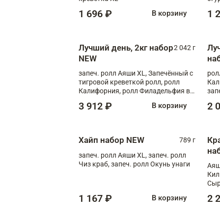
1 696 ₽
1 
В корзину
Лучший день, 2кг набор
Лу
2 042 г
NEW
на
запеч. ролл Аяши XL, Запечённый с
рол
тигровой креветкой ролл, ролл
Кал
Калифорния, ролл Филадельфия в
зап
масаго, запеч. ролл Румяный XL,
зап
3 912 ₽
2 
В корзину
запеч. ролл Моцарелломания, ролл
Сырная креветка XL, запеч. ролл
Сырный XL
Хайп набор NEW
Кр
789 г
на
запеч. ролл Аяши XL, запеч. ролл
Чиз краб, запеч. ролл Окунь унаги
Аяш
Кил
Сыр
1 167 ₽
2 
В корзину