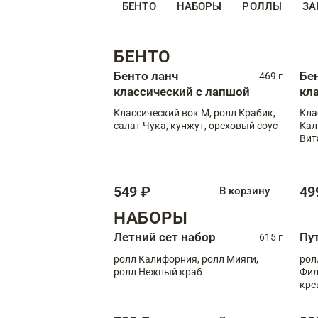
БЕНТО
НАБОРЫ
РОЛЛЫ
ЗА
БЕНТО
Бенто ланч
Бе
469 г
классический с лапшой
кл
Классический вок М, ролл Крабик,
Кла
салат Чука, кунжут, ореховый соус
Кал
Вит
549 ₽
49
В корзину
НАБОРЫ
Летний сет набор
Пу
615 г
ролл Калифорния, ролл Мияги,
рол
ролл Нежный краб
Фил
кре