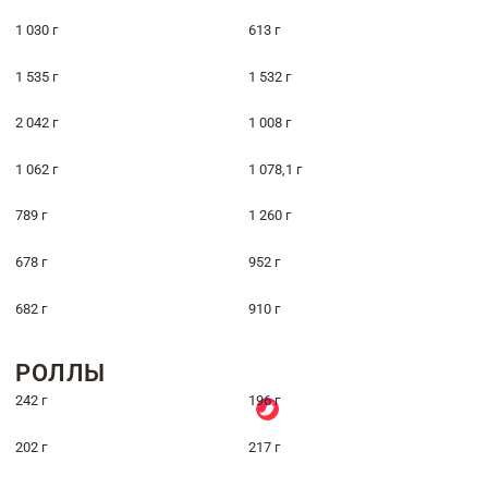
1 030 г
613 г
1 535 г
1 532 г
2 042 г
1 008 г
1 062 г
1 078,1 г
789 г
1 260 г
678 г
952 г
682 г
910 г
РОЛЛЫ
242 г
196 г
202 г
217 г