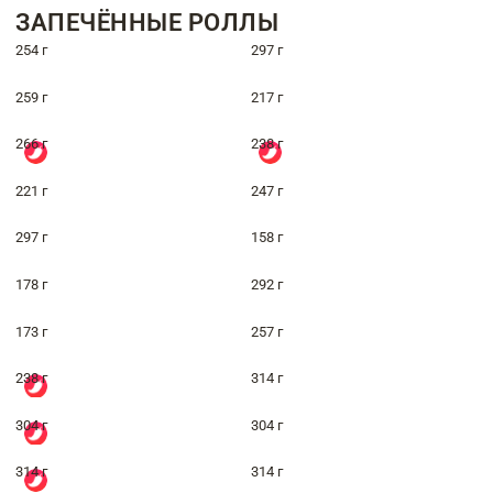
ЗАПЕЧЁННЫЕ РОЛЛЫ
254 г
297 г
259 г
217 г
266 г
238 г
221 г
247 г
297 г
158 г
178 г
292 г
173 г
257 г
238 г
314 г
304 г
304 г
314 г
314 г