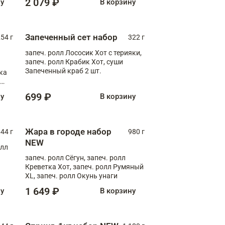
2 079 ₽
ну
В корзину
Запеченный сет набор
254 г
322 г
запеч. ролл Лососик Хот с терияки,
запеч. ролл Крабик Хот, суши
Запеченный краб 2 шт.
ка
ролл
699 ₽
ну
В корзину
Жара в городе набор
44 г
980 г
NEW
олл
запеч. ролл Сёгун, запеч. ролл
Креветка Хот, запеч. ролл Румяный
XL, запеч. ролл Окунь унаги
1 649 ₽
ну
В корзину