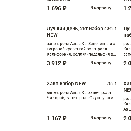
1 696 ₽
1 
В корзину
Лучший день, 2кг набор
Лу
2 042 г
NEW
на
запеч. ролл Аяши XL, Запечённый с
рол
тигровой креветкой ролл, ролл
Кал
Калифорния, ролл Филадельфия в
зап
масаго, запеч. ролл Румяный XL,
зап
3 912 ₽
2 
В корзину
запеч. ролл Моцарелломания, ролл
Сырная креветка XL, запеч. ролл
Сырный XL
Хайп набор NEW
Хи
789 г
NE
запеч. ролл Аяши XL, запеч. ролл
Чиз краб, запеч. ролл Окунь унаги
рол
Кал
Аяш
кре
1 167 ₽
2 
В корзину
чук