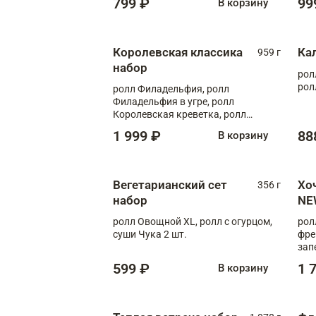
799 ₽
99
В корзину
Королевская классика
Ка
959 г
набор
рол
рол
ролл Филадельфия, ролл
Филадельфия в угре, ролл
Королевская креветка, ролл
Калифорния
1 999 ₽
88
В корзину
Вегетарианский сет
Хо
356 г
набор
NE
ролл Овощной XL, ролл с огурцом,
рол
суши Чука 2 шт.
фре
зап
599 ₽
1 
В корзину