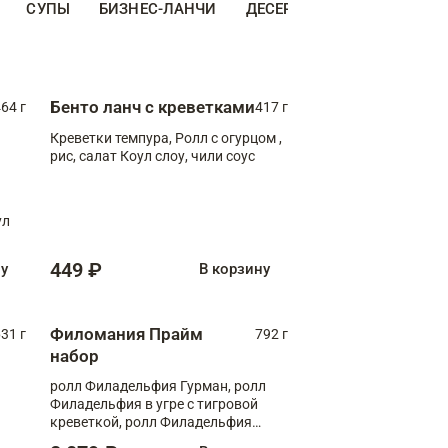
СУПЫ
БИЗНЕС-ЛАНЧИ
ДЕСЕРТЫ
ДОПОЛНИТЕ
Бенто ланч с креветками
64 г
417 г
Креветки темпура, Ролл с огурцом ,
рис, салат Коул слоу, чили соус
ул
449 ₽
ну
В корзину
Филомания Прайм
31 г
792 г
набор
ролл Филадельфия Гурман, ролл
Филадельфия в угре с тигровой
креветкой, ролл Филадельфия
Прайм с двойным лососем