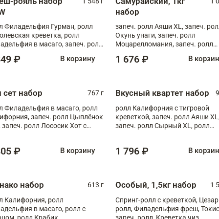
еш-рояль набор
Самурайский, 1кг
1 548 г
1 
W
набор
л Филадельфия Гурман, ролл
запеч. ролл Аяши XL, запеч. ро
олевская креветка, ролл
Окунь унаги, запеч. ролл
адельфия в масаго, запеч. ролл
Моцарелломания, запеч. ролл
ось Унаги XL, запеч. ролл
Килиманджаро
849 ₽
1 676 ₽
В корзину
В корзи
ровая креветка с моцареллой,
еч. ролл Эби краб с лососем
п сет набор
Вкусный квартет набор
767 г
9
л Филадельфия в масаго, ролл
ролл Калифорния с тигровой
ифорния, запеч. ролл Цыплёнок
креветкой, запеч. ролл Аяши XL
, запеч. ролл Лососик Хот с
запеч. ролл Сырный XL, ролл
ияки , запеч. ролл Крабик Хот
Калифорния
805 ₽
1 796 ₽
В корзину
В корзи
нако набор
Особый, 1,5кг набор
613 г
1 
л Калифорния, ролл
Спринг-ролл с креветкой, Цезар
адельфия в масаго, ролл с
ролл, Филадельфия фреш, Токи
рцом, ролл Крабик
запеч. ролл, Креветка чиз,