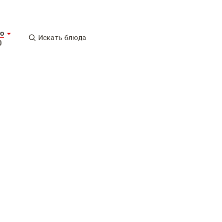
о
Искать блюда
0