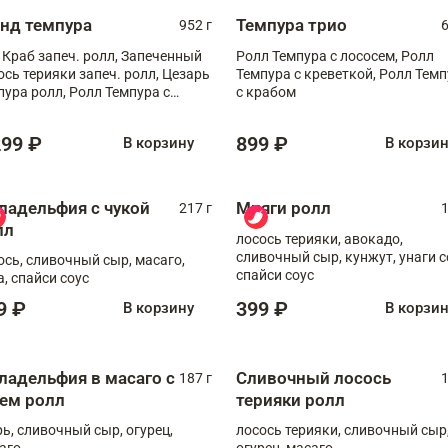
анд темпура
Темпура трио
952 г
6
 Краб запеч. ролл, Запеченный
Ролл Темпура с лососем, Ролл
ось терияки запеч. ролл, Цезарь
Темпура с креветкой, Ролл Тем
пура ролл, Ролл Темпура с
с крабом
веткой
299 ₽
899 ₽
В корзину
В корзи
ладельфия с чукой
Мияги ролл
217 г
1
лл
лосось терияки, авокадо,
сливочный сыр, кунжут, унаги с
ось, сливочный сыр, масаго,
спайси соус
а, спайси соус
9 ₽
399 ₽
В корзину
В корзи
ладельфия в масаго с
Сливочный лосось
187 г
1
рем ролл
терияки ролл
рь, сливочный сыр, огурец,
лосось терияки, сливочный сыр
аго
огурец, масаго