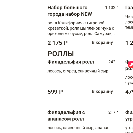
Набор большого
Гр
1 132 г
города набор NEW
Чиз
лос
ролл Калифорния с тигровой
тем
креветкой, ролл Цыплёнок Чука с
кре
ореховым соусом, ролл Самурай,
ролл Шиитаке пиканто, Спринг-
2 175 ₽
1 
В корзину
ролл с крабом
РОЛЛЫ
Филадельфия ролл
Фи
242 г
ро
лосось, огурец, сливочный сыр
лос
чук
599 ₽
47
В корзину
Филадельфия с
Фи
217 г
ананасом ролл
уг
лосось, сливочный сыр, ананас
уго
мас