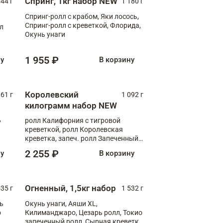
Спринг, 1кг набор NEW
044 г
1 180 г
Спринг-ролл с крабом, Яки лосось,
Спринг-ролл с креветкой, Флорида,
лл
Окунь унаги
1 955 ₽
ну
В корзину
Королевский
61 г
1 092 г
килограмм набор NEW
,
ролл Калифорния с тигровой
креветкой, ролл Королевская
креветка, запеч. ролл Запеченный
лосось терияки, запеч. ролл Аяши
2 255 ₽
ну
В корзину
XL, запеч. ролл Крабик Хот
Огненный, 1,5кг набор
535 г
1 532 г
ь
Окунь унаги, Аяши XL,
о
Килиманджаро, Цезарь ролл, Токио
запеченный ролл, Сырная креветка