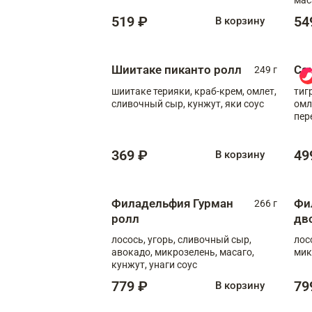
519 ₽
54
В корзину
Шиитаке пиканто ролл
Са
249 г
шиитаке терияки, краб-крем, омлет,
тиг
сливочный сыр, кунжут, яки соус
омл
пер
мол
369 ₽
49
В корзину
Филадельфия Гурман
Фи
266 г
ролл
дв
лосось, угорь, сливочный сыр,
лос
авокадо, микрозелень, масаго,
мик
кунжут, унаги соус
779 ₽
79
В корзину