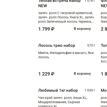
Теплая встреча набор
Фл
1 078 г
NEW
NE
запеч. ролл С тигровой креветкой,
рол
запеч. ролл Лосось Унаги XL, запеч.
Кор
ролл Запеченный лосось терияки,
Фил
запеч. ролл Румяный XL
Лос
1 799 ₽
2 
В корзину
Тиг
зап
Лосось трио набор
То
575 г
Мияги, Филадельфия в масаго, Яки
рол
лосось
Кал
Хот
тер
1 229 ₽
1 
В корзину
Любимый 1кг набор
Мо
1 030 г
Чиз краб запеч. ролл, Аяши XL,
рол
Моцарелломания, Сырная
Фил
креветка XL
огу