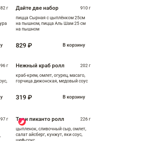
Дайте две набор
82 г
910 г
пицца Сырная с цыплёнком 25см
пура
на пышном, пицца Аль Шам 25 см
на пышном
829 ₽
ну
В корзину
Нежный краб ролл
96 г
202 г
краб-крем, омлет, огурец, масаго,
оус,
горчица дижонская, медовый соус
319 ₽
ну
В корзину
Тори пиканто ролл
97 г
226 г
цыпленок, сливочный сыр, омлет,
салат айсберг, кунжут, яки соус,
,
шеф-соус