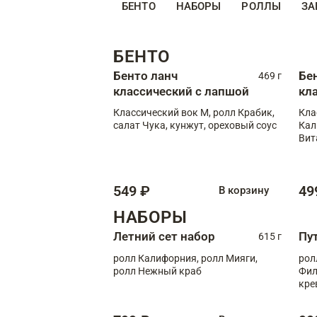
БЕНТО
НАБОРЫ
РОЛЛЫ
ЗА
БЕНТО
Бенто ланч
Бе
469 г
классический с лапшой
кл
Классический вок М, ролл Крабик,
Кла
салат Чука, кунжут, ореховый соус
Кал
Вит
549 ₽
49
В корзину
НАБОРЫ
Летний сет набор
Пу
615 г
ролл Калифорния, ролл Мияги,
рол
ролл Нежный краб
Фил
кре