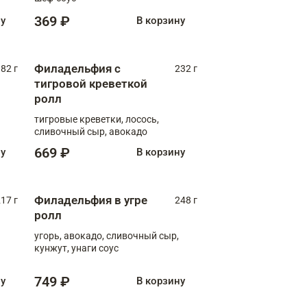
369 ₽
ну
В корзину
Филадельфия с
82 г
232 г
тигровой креветкой
ролл
тигровые креветки, лосось,
сливочный сыр, авокадо
669 ₽
ну
В корзину
Филадельфия в угре
17 г
248 г
ролл
угорь, авокадо, сливочный сыр,
кунжут, унаги соус
749 ₽
ну
В корзину