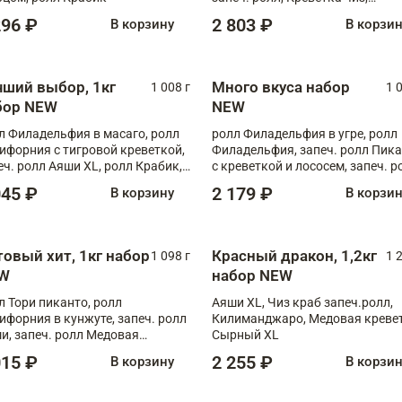
Запечённый лосось терияки,
296 ₽
2 803 ₽
В корзину
В корзи
Флорида
чший выбор, 1кг
Много вкуса набор
1 008 г
1 
бор NEW
NEW
л Филадельфия в масаго, ролл
ролл Филадельфия в угре, ролл
ифорния с тигровой креветкой,
Филадельфия, запеч. ролл Пик
еч. ролл Аяши XL, ролл Крабик,
с креветкой и лососем, запеч. р
еч. ролл Лосось терияки
С тигровой креветкой
045 ₽
2 179 ₽
В корзину
В корзи
товый хит, 1кг набор
Красный дракон, 1,2кг
1 098 г
1 
W
набор NEW
л Тори пиканто, ролл
Аяши XL, Чиз краб запеч.ролл,
ифорния в кунжуте, запеч. ролл
Килиманджаро, Медовая кревет
и, запеч. ролл Медовая
Сырный XL
ветка, ролл Филадельфия с
015 ₽
2 255 ₽
В корзину
В корзи
ой