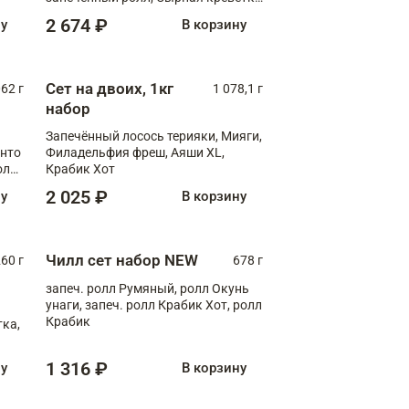
XL
2 674 ₽
ну
В корзину
Сет на двоих, 1кг
062 г
1 078,1 г
набор
Запечённый лосось терияки, Мияги,
анто
Филадельфия фреш, Аяши XL,
олл
Крабик Хот
2 025 ₽
ну
В корзину
Чилл сет набор NEW
260 г
678 г
запеч. ролл Румяный, ролл Окунь
унаги, запеч. ролл Крабик Хот, ролл
Крабик
ка,
1 316 ₽
ну
В корзину