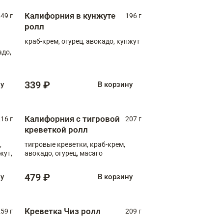
Калифорния в кунжуте
49 г
196 г
ролл
краб-крем, огурец, авокадо, кунжут
адо,
339 ₽
ну
В корзину
Калифорния с тигровой
16 г
207 г
креветкой ролл
,
тигровые креветки, краб-крем,
жут,
авокадо, огурец, масаго
479 ₽
ну
В корзину
Креветка Чиз ролл
59 г
209 г