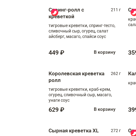
Спринг-ролл с
Сп
211 г
креветкой
кра
сал
тигровые креветки, спринг-тесто,
сливочный сыр, огурец, салат
айсберг, масаго, спайси соус
449 ₽
35
В корзину
Королевская креветка
Ка
262 г
ролл
кра
тигровые креветки, краб-крем,
огурец, сливочный сыр, масаго,
унаги соус
629 ₽
39
В корзину
Сырная креветка XL
Ов
272 г