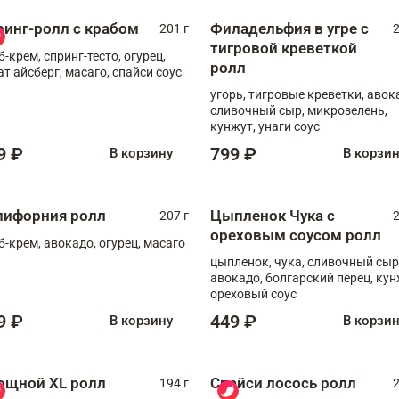
ринг-ролл с крабом
Филадельфия в угре с
201 г
2
тигровой креветкой
б-крем, спринг-тесто, огурец,
ролл
ат айсберг, масаго, спайси соус
угорь, тигровые креветки, авок
сливочный сыр, микрозелень,
кунжут, унаги соус
9 ₽
799 ₽
В корзину
В корзи
лифорния ролл
Цыпленок Чука с
207 г
2
ореховым соусом ролл
б-крем, авокадо, огурец, масаго
цыпленок, чука, сливочный сыр
авокадо, болгарский перец, кун
ореховый соус
9 ₽
449 ₽
В корзину
В корзи
ощной XL ролл
Спайси лосось ролл
194 г
2