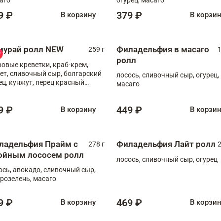
9 ₽
379 ₽
В корзину
В корзи
мурай ролл NEW
Филадельфия в масаго
259 г
1
ролл
ровые креветки, краб-крем,
ет, сливочный сыр, болгарский
лосось, сливочный сыр, огурец,
ец, кунжут, перец красный
масаго
отый, масаго, шеф-соус
9 ₽
449 ₽
В корзину
В корзи
ладельфия Прайм с
Филадельфия Лайт ролл
278 г
2
ойным лососем ролл
лосось, сливочный сыр, огурец
ось, авокадо, сливочный сыр,
розелень, масаго
9 ₽
469 ₽
В корзину
В корзи