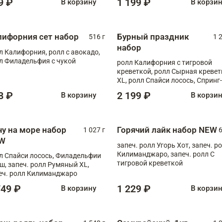
9 ₽
1 199 ₽
В корзину
В корзи
лифорния сет набор
Бурный праздник
516 г
1 
набор
л Калифорния, ролл с авокадо,
л Филадельфия с чукой
ролл Калифорния с тигровой
креветкой, ролл Сырная кревет
XL, ролл Спайси лосось, Спринг-
ролл с угрем и лососем, запеч. 
8 ₽
2 199 ₽
В корзину
В корзи
Медовая креветка
чу на море набор
Горячий лайк набор NEW
1 027 г
6
W
запеч. ролл Угорь Хот, запеч. р
Килиманджаро, запеч. ролл С
л Спайси лосось, Филадельфии
тигровой креветкой
ш, запеч. ролл Румяный XL,
еч. ролл Килиманджаро
749 ₽
1 229 ₽
В корзину
В корзи