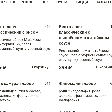
ПЕЧЁННЫЕ РОЛЛЫ
ВОК
СУШИ
ПИЦЦА
САЛАТЫ
нто ланч
Бенто ланч
464 г
4
ассический с рисом
классический с
цыплёнком в китайском
ссический вок М с рисом,
соусе
ифорния 1/2, салат
аминный, кунжут, соевый соус
Рис с цыплёнком в китайском
соусе, Ролл с огурцом, салат Ко
слоу, кунжут, соевый соус
9 ₽
399 ₽
В корзину
В корзи
ть самурая набор
Филомания набор
511 г
6
л Филадельфия в масаго,
ролл Филадельфия, ролл
адельфия фреш, ролл с
Филадельфия в масаго, ролл
веткой
Калифорния