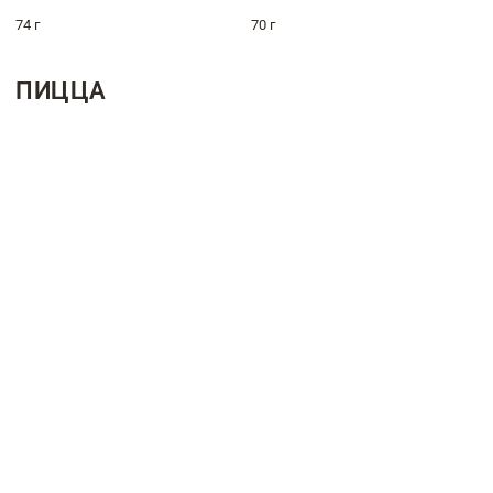
74 г
70 г
ПИЦЦА